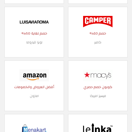
خصم 10%
خصم لغاية 50%
كامبر
لويزا فياروما
كوبون خصم حصري
أفضل العروض والخصومات
ميسيز امريكا
امازون