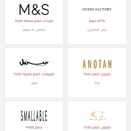
15٪ خصم
كودات خصم محدثة 10%
جيس فاكتوري
ماركس اند سبنسر
كوبون خصم 10٪
كوبونات خصم حصرية 10%
انوتا
سنبل
كوبون خصم 15٪
خصم 10%