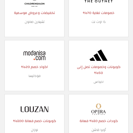
خصومات لغاية 70%
تخفيضات وعروض موسمية
ذا اوت نت
تشيلدرن صالون
كوبونات وخصومات تصل إلى
اكواد خصم 20%
50%
مودانيسا
اديداس
كودات خصم 10% فعالة
كوبونات خصم فعالة 100%
أوبرا فاشن
لوزان