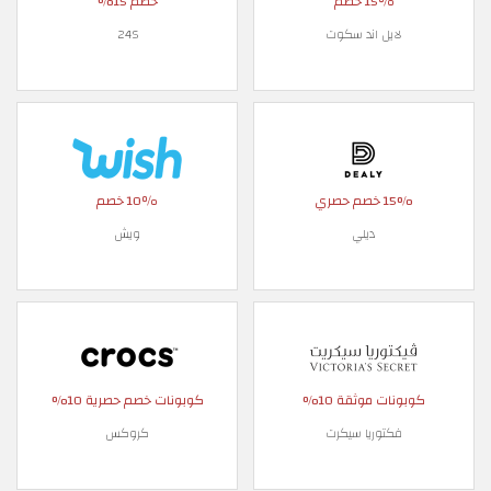
15٪ خصم
خصم 15%
لايل اند سكوت
24S
15% خصم حصري
10٪ خصم
ديلي
ويش
كوبونات موثقة 10%
كوبونات خصم حصرية 10%
فكتوريا سيكرت
كروكس