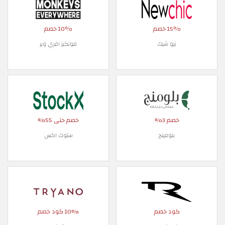
15٪ خصم
10٪ خصم
نيو شيك
مونكيز افري وير
خصم 3%
خصم حتى 55%
بلومينج
ستوك اكس
كود خصم
10% كود خصم