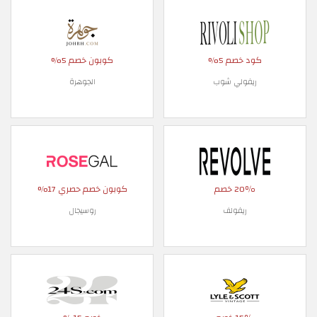
كود خصم 5%
كوبون خصم 5%
ريفولي شوب
الجوهرة
20٪ خصم
كوبون خصم حصري 17%
ريفولف
روسيجال