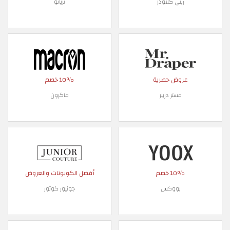
ريني كلاودز
تريانو
عروض حصرية
10٪ خصم
مستر دريبر
ماكرون
10٪ خصم
أفضل الكوبونات والعروض
يووكس
جونيور كوتور