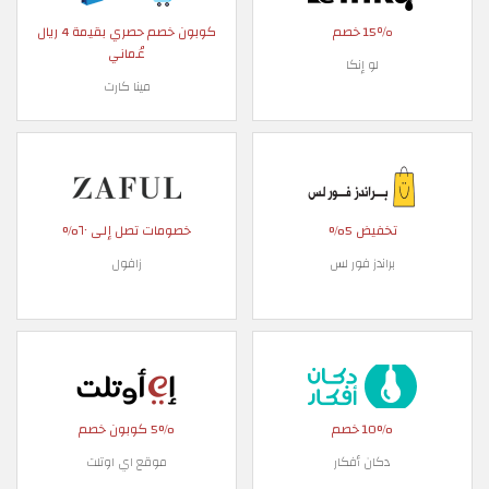
15٪ خصم
كوبون خصم حصري بقيمة 4 ريال
عُماني
لو إنكا
مينا كارت
تخفيض 5%
خصومات تصل إلى ٦٠%
براندز فور لس
زافول
10% خصم
5% كوبون خصم
دكان أفكار
موقع اي اوتلت