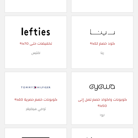
كود خصم 12%
تخفيضات حتى 70%
رينا
لفتيس
كوبونات واكواد خصم تصل إلى
كوبونات خصم حصرية 10%
50%
تومي هيلفيغر
ايوا