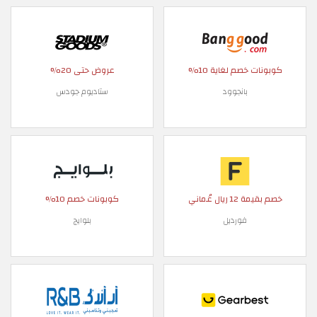
كوبونات خصم لغاية 10%
عروض حتى 20%
بانجوود
ستاديوم جودس
خصم بقيمة 12 ريال عُماني
كوبونات خصم 10%
فورديل
بلوايج