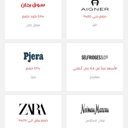
خصم حتى 10%
5% كود خصم
اقنر
سوق رمان
الأسعار تبدأ من 4.6 ريال عُماني
5٪ خصم
سلفردج
بجيرا
خصم يصل الى 70%
نيمان ماركوس