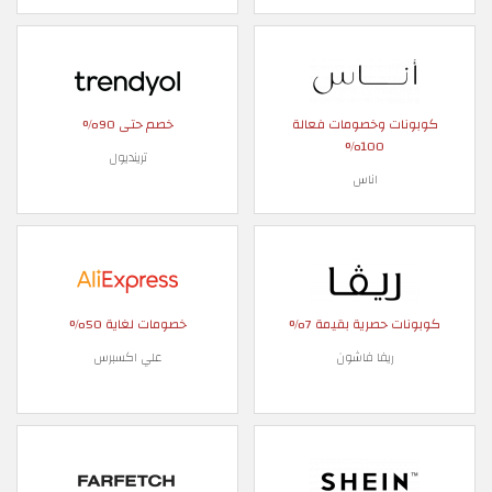
كوبونات وخصومات فعالة
خصم حتى 90%
100%
ترينديول
اناس
كوبونات حصرية بقيمة 7%
خصومات لغاية 50%
ريفا فاشون
علي اكسبرس