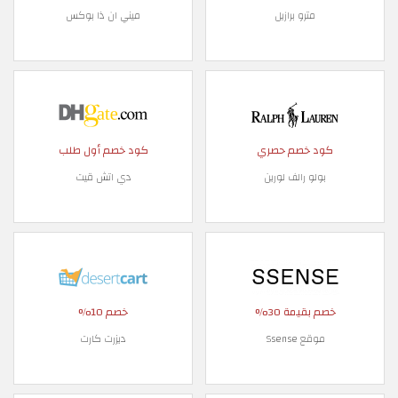
مترو برازيل
ميني ان ذا بوكس
كود خصم حصري
كود خصم أول طلب
بولو رالف لورين
دي اتش قيت
خصم بقيمة 30%
خصم 10%
موقع Ssense
ديزرت كارت