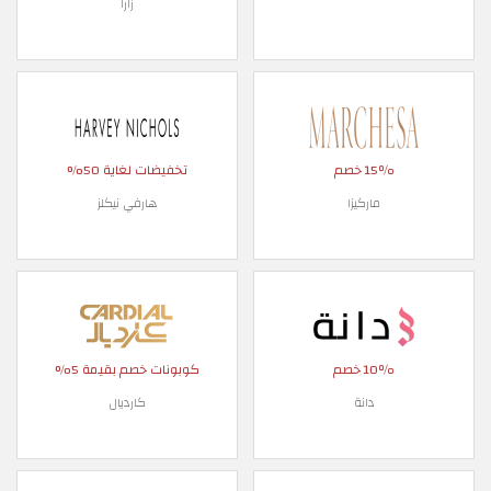
زارا
15٪ خصم
تخفيضات لغاية 50%
ماركيزا
هارفي نيكلز
10٪ خصم
كوبونات خصم بقيمة 5%
دانة
كارديال