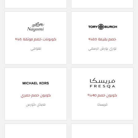
خصم بقيمة 10%
كوبونات خصم موثقة 5%
توري بورش الرسمي
نعومي
كوبون خصم 40٪
كوبون خصم حصري
فريسكا
مايكل كورس