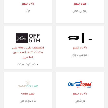
كود خصم
5٪ خصم
ريفولي فيجن
حرائر
30٪ خصم
تخفيضات حتى 90% على
منتجات أشهر المصممين
جلوسي لاونج
العالميين
ساكس أوف فيفث
80٪ خصم
خصم 10%
اور شوبي
ساند دولار دبي