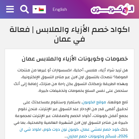
English
اكواد خصم الأزياء والملابس | فعالة
في عمان
خصومات وكوبونات الأزياء والملابس عمان
هل تريد شراء أزياء، ملابس، أحذية، اكسسوارات أو غيرها من منتجات
الموضة؟ ننصحك بالتسوق اون لاين عبر متاجر التسوق الإلكترونية،
وبهذه الطريقة بإمكانك التسوق بكل راحة من منزلك، إضافة إلى أنك
ستحصل على نفس السلع بخصومات وتخفيضات كبيرة.
تابع موقعنا،
موقع الكوبون
, باستمرار وسنقوم بمساعدتك على
تحقيق أقصى قدر من الإدخار عند التسوق عبر الإنترنت. فنحن نقوم
بجمع أفضل كوبونات، أكواد الخصم والصفقات عبر الإنترنت لمجموعة
كبيرة من متاجر التسوق اون لاين الشهيرة العالمية والمحلية، بما في
ذلك
كود خصم نمشي عمان
،
كوبون نون دوت كوم
،
اكواد شي ان
2026
،
قسائم وكوبونات خصم امازون
...