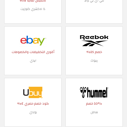
تخفيض لغاية $60
في اي بي براند
ذا لاكشري كلوزيت
خصم 15%
أقوى التخفيضات والخصومات
ريبوك
ايباي
10٪ خصم
كود خصم حصري ٤%
هامل
يوباي