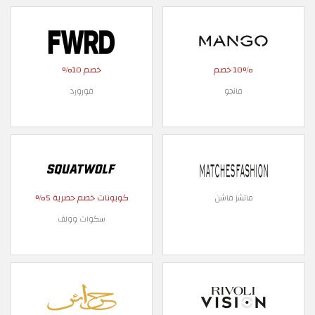
10% خصم
خصم 10%
مانجو
فورورد
كوبونات خصم حصرية 5%
ماتشز فاشن
سكوات وولف