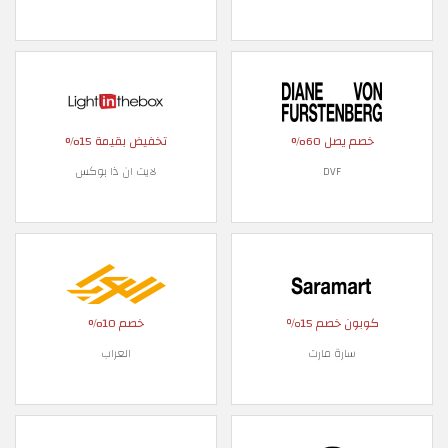
خصم يصل 60%
تخفيض بقيمة 15%
DVF
لايت ان ذا بوكس
كوبون خصم 15٪
خصم 10%
سارة مارت
العراب