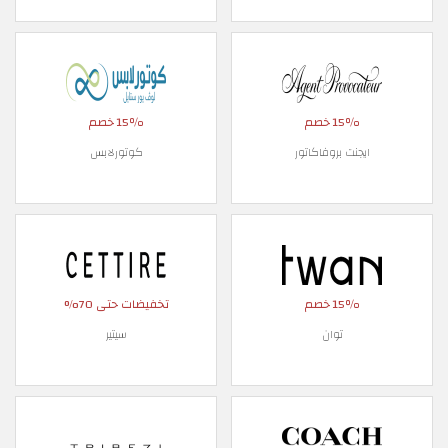
15٪ خصم
15٪ خصم
ايجنت بروفاكاتور
كوتورلابس
15٪ خصم
تخفيضات حتى 70%
توان
سيتير