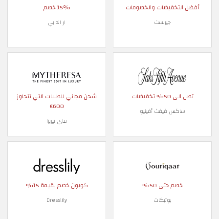
أفضل التخفيضات والخصومات
15٪ خصم
جيربست
ار اند بي
تصل الى 50% تخفيضات
شحن مجاني للطلبات التي تتجاوز
600€
ساكس فيفث أفينيو
ماي تيريزا
خصم حتى 50%
كوبون خصم بقيمة 15%
بوتيكات
Dresslily