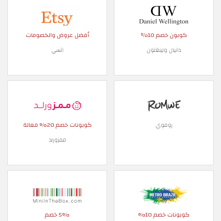
كوبون خصم 10٪
أفضل عروض والخصومات
دانيال ولينغتون
اتسي
كوبونات خصم 20% فعالة
روموي
ممزورلد
كوبونات خصم 10%
5% خصم