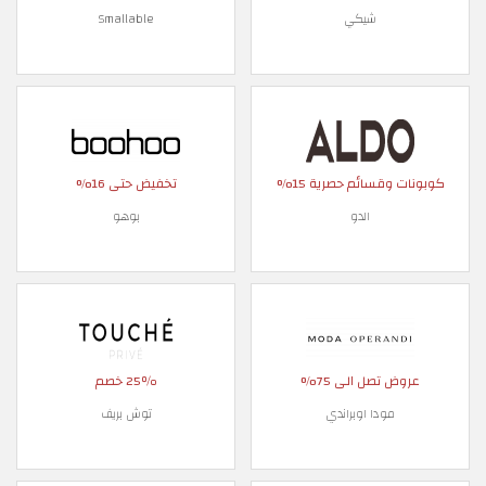
شيكي
Smallable
كوبونات وقسائم حصرية 15%
تخفيض حتى 16%
الدو
بوهو
عروض تصل الى 75%
25٪ خصم
مودا اوبراندي
توش بريف