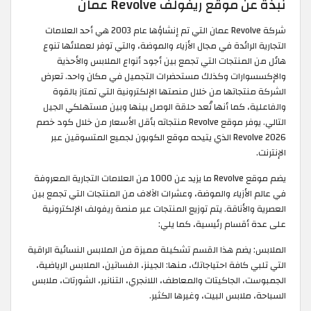
نبذة عن موقع ريفولف Revolve عمان
شركة Revolve عمان التي تم إنشاؤها عام 2003 هي أحد العلامات
التجارية الرائدة في مجال الأزياء والموضة، والتي توفر لعملائها تنوع
هائل من المنتجات التي تجمع بين أجود أنواع الملابس والأحذية
والإكسسوارات وكذلك مستحضرات التجميل في مكان واحد. تعرض
الشركة منتجاتها من خلال منصتها الإلكترونية التي تمتاز بالقوة
والفاعلية، كما أنها تُعد حلقة الوصل بينها وبين مستهلكي الجيل
التالي. يوفر موقع Revolve منتجاته بأقل الأسعار من خلال كود خصم
Revolve 2026 الذي يتيحه موقع الكوبون لجميع المتسوقين عبر
الإنترنت.
يضم موقع Revolve ما يزيد عن 1000 من العلامات التجارية المعروفة
في عالم الأزياء والموضة، وعشرات الآلاف من المنتجات التي تجمع بين
العصرية والأناقة. يتم توزيع المنتجات عبر منصة ريفولف الإلكترونية
على عدة أقسام رئيسية، كما يلي:
الملابس: يضم هذا القسم تشكيلة مميزة من الملابس النسائية الراقية
التي تلبي كافة احتياجاتك، منها: الجينز، الفساتين، الملابس الرياضية،
الجمبوست، الجاكيتات والمعاطف، اللانجري، التنانير، الشورتات، ملابس
السباحة، ملابس البيت، وغيرها الكثير.