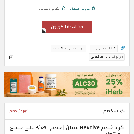
عروض مميزة
كوبون موثق
مشاهدة الكوبون
115
استخدام اليوم
اخر استخدام منذ
9 ساعة
اخر توفير
0.8 ريال عُماني
20٪ خصم
كوبون خصم
كود خصم Revolve عمان | خصم 20% على جميع