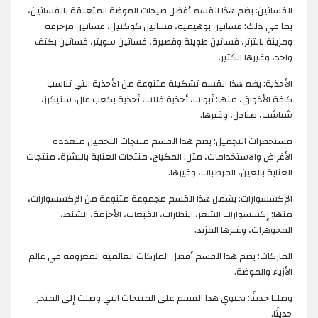
الفساتين: يضم هذا القسم أفضل صيحات الموضة المتعلقة بالفساتين،
بما في ذلك: فساتين بوهيمية، فساتين كوكتيل، فساتين مزخرفة
ومزينة بالترتر، فساتين طويلة وقصيرة، فساتين سويتر، فساتين بكتف
واحد، وغيرها الكثير.
الأحذية: يضم هذا القسم تشكيلة متنوعة من الأحذية التي تناسب
كافة الأذواق، منها: أبوات، أحذية فلات، أحذية بكعب عال، سنيكرز،
شباشب، صنادل، وغيرها.
مستحضرات التجميل: يضم هذا القسم منتجات التجميل متعددة
الأغراض والاستخدامات، مثل: المكياج، منتجات العناية بالبشرة، منتجات
العناية بالعين، المرطبات، وغيرها.
الإكسسوارات: يشمل هذا القسم مجموعة متنوعة من الإكسسوارات،
منها: إكسسوارات الشعر، النظارات، القبعات، الأحزمة، الشنط،
المجوهرات، وغيرها المزيد.
الماركات: يضم هذا القسم أفضل الماركات العالمية المعروفة في عالم
الأزياء والموضة.
وصلنا حديثًا: يحتوي هذا القسم على المنتجات التي وصلت إلى المتجر
حديثًا.