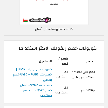
20٪ خصم ريفولف في عُمان
كوبونات خصم ريفولف الاكثر استخداما
كوبون
الخصم
التفاصيل
خصم
كوبون خصم ريفولف 2026 |
خصم حتى 80% +
انقر
خصم حتى 80% + 20% خصم
20% خصم إضافي
للمشاهدة
إضافي
كود خصم Revolve عمان |
انقر
20٪ خصم
خصم 20% على جميع
للمشاهدة
المنتجات