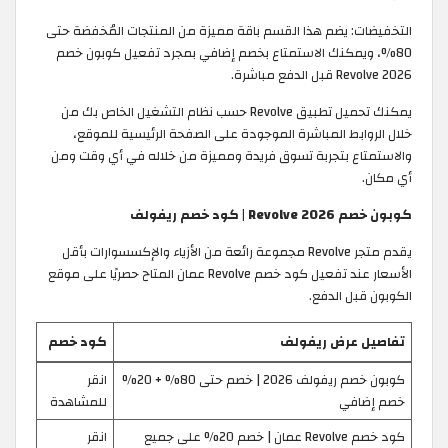
التخفيضات: يضم هذا القسم باقة مميزة من المنتجات المُخفضة حتى
80%، ويمكنك الاستمتاع بخصم إضافي بمجرد تفعيل كوبون خصم
Revolve 2026 قبل الدفع مباشرة.
يمكنك تحميل تطبيق Revolve حسب نظام التشغيل الخاص بك من
خلال الروابط المباشرة الموجودة على الصفحة الرئيسية للموقع،
والاستمتاع بتجربة تسوق فريدة ومميزة من خلاله في أي وقت ومن
أي مكان.
كوبون خصم Revolve 2026 | كود خصم ريفولف
يقدم متجر Revolve مجموعة رائعة من الأزياء والإكسسوارات بأقل
الأسعار عند تفعيل كود خصم Revolve عمان المتاح حصريًا على موقع
الكوبون قبل الدفع.
تفاصيل عرض ريفولف
كود خصم
كوبون خصم ريفولف 2026 | خصم حتى 80% + 20%
انقر
خصم إضافي
للمشاهدة
كود خصم Revolve عمان | خصم 20% على جميع
انقر