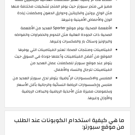
مميز في متجر سبورتر حيث يوفر المتجر تشكيلات مختلفة منها
مثل الواي بروتين والكرياتين وحوارق الدهون ومكملات زيادة
الوزن والأحماض الأمينية وغيرها.
الأطعمة الصحية: يوفر موقع Sporter العديد من الأطعمة
الصحية ذات الجودة العالية مثل اللحوم والخضراوات والفواكه
والبراونيز وسناك بار والمكسرات وغيرها.
الفيتامينات ومنتجات الصحة: تعتبر الفيتامينات التي يوفرها
الموقع من أفضل الفيتامينات وأعلاها جودة في السوق حيث
يتوفر عند موقع سبورتر للمكملات عمان العديد من
الفيتامينات للرجال والنساء والأطفال.
الملابس والاكسسوارات الرِّياضية: يتوفر لدى سبورتر العديد من
ملابس وإكسسوارات الرياضة النسائية والرجالية بأقل الأسعار
وبخصومات مميزة مثل الأحذية الرياضية والبدلات الرياضية
والأوزان وغيرها.
ما هي كيفية استخدام الكوبونات عند الطلب
من موقع سبورتر: