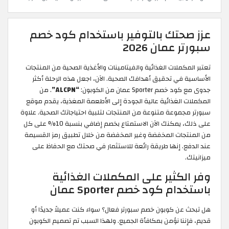
عزز صحتك بالتوفير باستخدام كود خصم
سبورتر عمان 2026
تعتبر المكملات الغذائية والفيتامينات والأغذية الصحية من المنتجات
الأساسية في تحقيق أهدافك الصحية. الآن، اجعل هذه الرحلة أكثر
جدوى مع كود خصم Sporter عمان من الكوبون:
“ALCPN”
. من
المكملات الغذائية عالية الجودة إلى الأطعمة المغذية، يقدم موقع
سبورتر مجموعة متنوعة من المنتجات لتلبية احتياجاتك الصحية. علاوة
على ذلك، يمكنك الآن الاستمتاع بخصم إضافي بنسبة 10% على كل
من المنتجات المخفضة وغير المخفضة من خلال تطبيق رمز القسيمة
عند الدفع. إنها طريقة رائعة للاستثمار في صحتك مع الحفاظ على
ميزانيتك.
وفر الكثير على المكملات الغذائية
باستخدام كود خصم Sporter عمان
هل تبحث عن كوبون خصم سبورتر فعال؟ سواء كنت عميلاً جديدًا أو
قديم، فإننا نؤمن بمكافأة الجميع. ولهذا السبب تم تصميم الكوبون