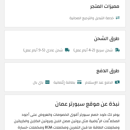
مميزات المتجر
خدمة التبديل والترجيع المجانية
طرق الشحن
شحن سريع (2-4 أيام عمل)
شحن عادي (5-9 أيام عمل)
طرق الدفع
الدفع عند الإستلام
بطاقة إئتمانية
باي بال
نبذة عن موقع سبورتر عمان
يوفر لك كود خصم سبورتر أقوى الخصومات والعروض على أجود
المكمِّلات الرِّياضية مثل بروتين مصل اللبن وبروتين الكازين والكرياتين
ومكمِلات الطاقة ما قبل التمرين ومكملات BCAA ومكملات خسارة