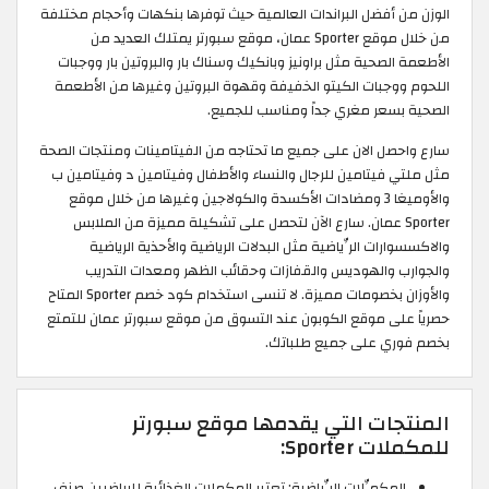
الوزن من أفضل البراندات العالمية حيث توفرها بنكهات وأحجام مختلفة
من خلال موقع Sporter عمان، موقع سبورتر يمتلك العديد من
الأطعمة الصحية مثل براونيز وبانكيك وسناك بار والبروتين بار ووجبات
اللحوم ووجبات الكيتو الخفيفة وقهوة البروتين وغيرها من الأطعمة
الصحية بسعر مغري جداً ومناسب للجميع.
سارع واحصل الان على جميع ما تحتاجه من الفيتامينات ومنتجات الصحة
مثل ملتي فيتامين للرجال والنساء والأطفال وفيتامين د وفيتامين ب
والأوميغا 3 ومضادات الأكسدة والكولاجين وغيرها من خلال موقع
Sporter عمان. سارع الآن لتحصل على تشكيلة مميزة من الملابس
والاكسسوارات الرِّياضية مثل البدلات الرياضية والأحذية الرياضية
والجوارب والهوديس والقفازات وحقائب الظهر ومعدات التدريب
والأوزان بخصومات مميزة. لا تنسى استخدام كود خصم Sporter المتاح
حصرياً على موقع الكوبون عند التسوق من موقع سبورتر عمان للتمتع
بخصم فوري على جميع طلباتك.
المنتجات التي يقدمها موقع سبورتر
للمكملات Sporter:
المكمِّلات الرِّياضية: تعتبر المكملات الغذائية للرياضيين صنف