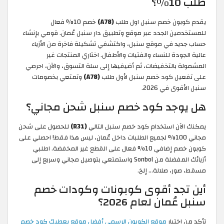
طلب 10%؟
يقدم كوبون خصم سنبل اول طلب
(A78)
خصم 10% فعال
للمستخدمين الجدد عبر موقع وتطبيق دار سنبل عُمان. قومي بإنشاء
حساب جديد في موقع سنبل، واكتشفي تشكيلة فاخرة من الأزياء
عالية الجودة للنساء والفتيات والأطفال. اختاري المنتجات غير
المشمولة بالتخفيضات، ثم أضيفيها إلى سلة التسوق، والآن، احرصي
على تفعيل كود خصم سنبل لأول طلب
(A78)
وتمتعي بخصومات
سنبل الأقوى في 2026.
هل يوجد كود خصم سنبل شحن مجاني؟
يمكنك الآن استخدام كود خصم سنبل التالي
(R31)
للحصول على شحن
مجاني 100% لجميع الطلبات داخل عُمان، ليس هذا فقط! احصلي على
كوبون خصم إضافي 10% فعال على القطع غير المخفضة. اطلبي
أزيائك المفضلة من Sonbol واستمتعي بتوصيل مجاني وسريع إلى
مسقط، صور، صلالة... إلخ.
أين تجد أقوى كوبونات وكودات خصم
سنبل عُمان لعام 2026؟
تأكد من اختيار
موقع الكوبون الرسمي أفضل موقع يعطيك كود خصم