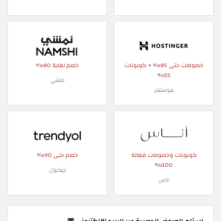
خصومات حتى 85% + كوبونات
خصم لغاية 80%
15%
نمشي
هوستنجر
كوبونات وخصومات فعالة
خصم حتى 90%
100%
ترينديول
اناس
استلم العروض الحصرية عبر البريد الإلكتروني