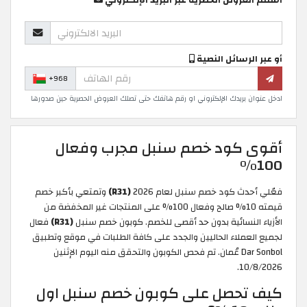
أو عبر الرسائل النصية
+968
ادخل عنوان بريدك الإلكتروني او رقم هاتفك حتى تصلك العروض الحصرية حين صدورها
أقوى كود خصم سنبل مجرب وفعال
100%
فعّلي أحدث كود خصم سنبل لعام 2026
(R31)
وتمتعي بأكبر خصم
قيمته 10% صالح وفعال 100% على المنتجات غير المخفضة من
الأزياء النسائية بدون حد أقصى للخصم. كوبون خصم سنبل
(R31)
فعال
لجميع العملاء الحاليين والجدد على كافة الطلبات في موقع وتطبيق
Dar Sonbol عُمان. تم فحص الكوبون والتحقق منه اليوم الإثنين
10/8/2026.
كيف تحصل على كوبون خصم سنبل اول