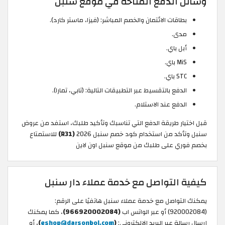
وسائل الدفع المتاحة في موقع سنبل
بطاقات الائتمان والخصم المباشر: (فيزا، ماستر كارد).
مدى.
أبل باي.
MiS باي.
STC باي.
الدفع بالتقسيط عبر التطبيقات التالية: (تابي، تمارا).
الدفع عند الاستلام.
قبل اختيار طريقة الدفع التي تناسبك وتأكيد طلبك، استفد من عروض
سنبل وتأكد من استخدام كود خصم سنبل 2026
(R31)
للاستمتاع
بخصم فوري على طلبك من موقع سنبل اون لاين
كيفية التواصل مع خدمة عملاء دار سنبل
يمكنك التواصل مع خدمة عملاء سنبل هاتفيًا على الرقم:
(920002084) أو عبر الواتس اب
(966920002084)
، كما يمكنك
إرسال رسالة عبر البريد الإلكتروني:
(
eshop@darsonbol.com
)
، أو