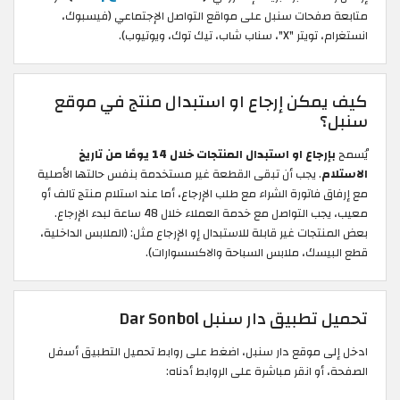
متابعة صفحات سنبل على مواقع التواصل الإجتماعي (فيسبوك،
انستغرام، تويتر "X"، سناب شاب، تيك توك، ويوتيوب).
كيف يمكن إرجاع او استبدال منتج في موقع
سنبل؟
يُسمح
بإرجاع او استبدال المنتجات خلال 14 يومًا من تاريخ
الاستلام
. يجب أن تبقى القطعة غير مستخدمة بنفس حالتها الأصلية
مع إرفاق فاتورة الشراء مع طلب الإرجاع، أما عند استلام منتج تالف أو
معيب، يجب التواصل مع خدمة العملاء خلال 48 ساعة لبدء الإرجاع.
بعض المنتجات غير قابلة للاستبدال إو الإرجاع مثل: (الملابس الداخلية،
قطع البيسك، ملابس السباحة والاكسسوارات).
تحميل تطبيق دار سنبل Dar Sonbol
ادخل إلى موقع دار سنبل، اضغط على روابط تحميل التطبيق أسفل
الصفحة، أو انقر مباشرة على الروابط أدناه: