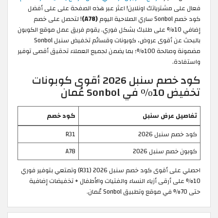
فعال على مشترياتك اونلاين! اعثر عبر هذه الصفحة على على أفضل
كود خصم Sonbol ساري الصلاحية اليوم
(A78)
! لتحصل على خصم
إضافي 10% على طلبك بشكل فوري. يقوم فريق عمل موقع الكوبون
بالبحث عن أقوى عروض، كوبونات وقسائم تخفيض سنبل Sonbol
مضمونة وصالحة 100%؛ بما يضمن لجميع العملاء تحقيق أقصى توفير
واستفادة.
كود خصم سنبل 2026 أقوى كوبونات
تخفيض 10% في Sonbol عُمان
تفاصيل عرض سنبل
كود خصم
كود خصم سنبل 2026
R31
كوبون خصم سنبل 2026
A78
احصلي على أقوى كود خصم سنبل 2026 (R31) وتمتعي بتوفير فوري
10% على أرقى أزياء النساء والفتيات والأطفال + تخفيضات إضافية
حتى 70% في موقع وتطبيق Sonbol عُمان.