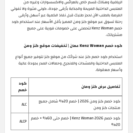
الرياضية وهنالك قسم خاص بالعرائس والاكسسوارات وغيره من
الملابس الداخلية المريحة والجذابة بأرقى جودة، كوني مثيرة ولا تفوتي
الفرصة بالطلب الآن لحجز طلبك قبل نفاذ الكمية عبر أسهل وأرقى
رحلة تسوق عبر موقع كنز ومن المميز بأقل الأسعار عند استخدام كود
خصم Kenz Woman لتحصلي على خصومات فورية على جميع
مشترياتك.
كود خصم Kenz Woman عمان | تخفيضات موقع كنز ومن
استخدام كود خصم كنز عند شرائك من موقع كنز لتوفير جميع أنواع
الملابس الداخلية والمشدات واللانجري وحمالات الصدر بجودة عالية
وأسعار معقولة.
كود
تفاصيل عرض كنز ومان
خصم
كود خصم كنز ومن 2026 | خصم 20% شامل جميع
ALC
منتجات كنز ومن
كود خصم Kenz Woman 2026 | خصم حتى 60% + خصم
ALCP
20%