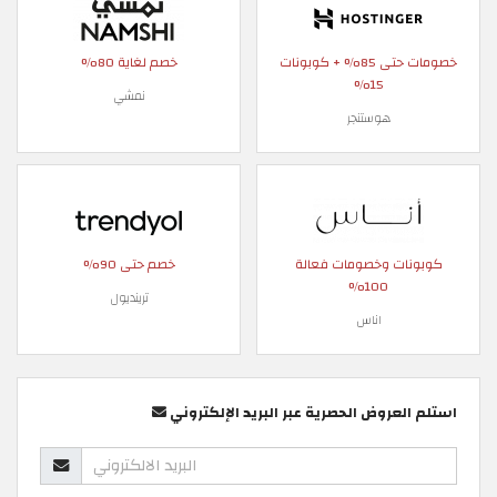
خصومات حتى 85% + كوبونات
خصم لغاية 80%
15%
نمشي
هوستنجر
كوبونات وخصومات فعالة
خصم حتى 90%
100%
ترينديول
اناس
استلم العروض الحصرية عبر البريد الإلكتروني