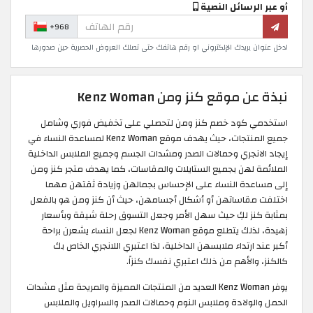
أو عبر الرسائل النصية
+968
ادخل عنوان بريدك الإلكتروني او رقم هاتفك حتى تصلك العروض الحصرية حين صدورها
نبذة عن موقع كنز ومن Kenz Woman
استخدمي كود خصم كنز ومن لتحصلي على تخفيض فوري وشامل
جميع المنتجات، حيث يهدف موقع Kenz Woman لمساعدة النساء في
إيجاد الانجري وحمالات الصدر ومشدات الجسم وجميع الملابس الداخلية
الملائمة لهن بجميع الستايلات والمقاسات، كما يهدف متجر كنز ومن
إلى مساعدة النساء على الإحساس بجمالهن وزيادة ثقتهن مهما
اختلفت مقاساتهن أو أشكال أجسامهن، حيث أن كنز ومن هو بالفعل
بمثابة كنز لكِ حيث سهل الأمر وجعل التسوق رحلة شيقة وبأسعار
زهيدة، لذلك يتطلع موقع Kenz Woman لجعل النساء يشعرن براحة
أكبر عند ارتداء ملابسهن الداخلية، لذا اعتبري اللانجري الخاص بك
كالكنز، والأهم من ذلك اعتبري نفسك كنزاً.
يوفر Kenz Woman العديد من المنتجات المميزة والمريحة مثل مشدات
الحمل والولادة وملابس النوم وحمالات الصدر والسراويل والملابس