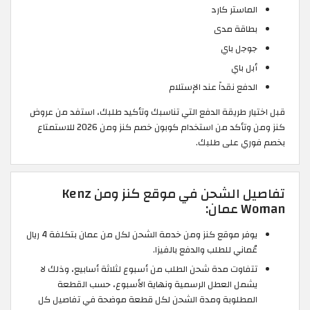
الماستر كارد
بطاقة مدى
جوجل باي
أبل باي
الدفع نقداً عند الإستلام
قبل اختيار طريقة الدفع التي تناسبك وتأكيد طلبك، استفد من عروض
كنز ومن وتأكد من استخدام كوبون خصم كنز ومن 2026 للاستمتاع
بخصم فوري على طلبك.
تفاصيل الشحن في موقع كنز ومن Kenz
Woman عمان:
يوفر موقع كنز ومن خدمة الشحن لكل من عمان بتكلفة 4 ريال
عُماني للطلب والدفع بالفيزا.
تتفاوت مدة شحن الطلب من أسبوع لثلاثة أسابيع، وذلك لا
يشمل العطل الرسمية ونهاية الأسبوع، حسب القطعة
المطلوبة ومدة الشحن لكل قطعة موضحة في تفاصيل كل