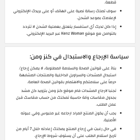
قطعة.
سوف تصلك رسالة نصية على الهاتف أو على بريدك الإلكتروني
لإعلامك بموعد الشحن.
إذا كان لديك أي استفسار يتعلق بعملية الشحن لا تتردد
بالتواصل مع موقع Kenz Woman عبر البريد الإلكتروني.
سياسة الإرجاع والاستبدال في كنز ومن:
بناءً على قوانين الصحة والسلامة المطلوبة، لا يمكن إرجاع/
استبدال المشدات والسراويل الداخلية والمنتجات المشابهة
حرصاً على سلامتكم والاهتمام بقوانين الصحة العامة.
تجنبا لارجاع المشدات فام موقع كنز ومن بتزويد كل مشد
بجدول مقاسات وآلة حاسبة تمكنك من حساب مقاسك قبل
عمل الطلب.
يجب أن يكون المنتج المراد ارجاعه غير ملبوس وفي عبوته
الأصلية.
في حال رغبتِ في إرجاع المنتج يمكنك إعادته خلال 7 أيام من
تاريخ استلام الطلب على أن يستوفِ شروط الإرجاع.