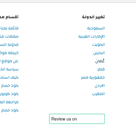
تغيير الدولة
أقسام مم
السعودية
قائمة بمتا
الإمارات العربية
صفقات متا
الكويت
مدونة الت
البحرين
خريطة موق
عُمان
عن موقع ا
قطر
سياسة الخ
جمهورية مصر
كيف استخد
الاردن
كود خصم تر
المغرب
كود كوبون
مراجعة الم
كود خصم سبورتر