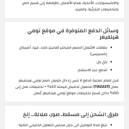
والاكسسوارات، الأحذية، هدايا الأطفال، بالإضافة إلى قسم خاص
بالتخفيضات التجزئية. والمزيد.
وسائل الدفع المتوفرة في موقع تومي
هيلفيغر
بطاقات الائتمان/الخصم المباشر (ماستر كارد، فيزا، أمريكان
إكسبريس).
باي بال.
الدفع عند الاستلام.
قبل اتمام عملية الدفع لا تنس إدخال كوبون خصم تومي هيلفيغر
عمان
(TH2227)
للحصول تخفيض قيمته 10% + تخفيضات تصل إلى
50% داخل قسم تخفيضات موقع تومي هيلفيغر عُمان.
طرق الشحن إلى مسقط، صور، صلالة... إلخ
تبلغ مدة التوصيل الى دول مجلس التعاون الخليجي التالية :