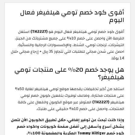
أقوى كود خصم تومي هيلفيغر فعال
اليوم
أقوى كود خصم تومي هيلفيغر فعال اليوم هو
(TH2227)
استغل
الفرصة الآن واحصل على خصم 10% على جميع مشترياتك من الجينز،
التيشرتات، ترنجات تومي، الشنط، والإكسسوارات الرجالية والنسائية.
احصل على شحن مجاني للطلبات التي تتجاوز 35 ريال + إرجاع مجاني خلال
14 يومًا.
هل يوجد خصم 20% على منتجات تومي
هيلفيغر؟
استفد من أكبر تخفيضات يقدمها موقع تومي هيلفيغر لغاية 50%
على منتجات مختارة، وضاعف توفيرك بتفعيل كوبون خصم تومي
هيلفيغر
(TH2227)
المتوفر عبر موقع الكوبون والفعال على كافة
المنتجات، واحصل على خصم 10% حقيقي على طلبك.
وإذا كنت تبحث عن توفير إضافي، حمّل تطبيق الكوبون الآن لتصل
بشكل أسرع وأسهل إلى أفضل صفحة كوبونات واكواد خصم
كود خصم Tommy Hilfiger المجّربة والمضمونة 100%.