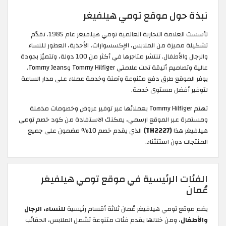
نبذة حول موقع تومي هيلفيغر
تأسست العلامة التجارية العالمية تومي هيلفيغر عام 1985. تقدّم
تشكيلة مميزة من الملابس، الإكسسوارات، الأحذية، العطور للنساء
والرجال والأطفال. تنتشر متاجرها في أكثر من 100 دولة، وتتميّز بجودة
عالية وتصاميم أنيقة تحت علامتي Tommy Hilfiger وTommy Jeans.
يوفر الموقع طرق دفع متنوعة وآمنة وخدمة عملاء على مدار الساعة
لتوفير أفضل مستوى خدمة.
تهتم Tommy Hilfiger بعملائها عبر توفير عروض وخصومات مذهلة
ومستمرة عبر الموقع ارسمي، يمكنك الاستفادة من كود خصم تومي
هيلفيغر هذا
(TH2227)
الذي يقدم خصم 10% مضمون على جميع
المنتجات دون استتثناء.
الفئات الرئيسية في موقع تومي هيلفيغر
عُمان
يضم موقع تومي هيلفيغر عُمان ثلاثة أقسام رئيسية
للنساء، الرجال
والأطفال
، ومن خلالها يقدم فئات متنوعة تشمل الملابس، الحقائب