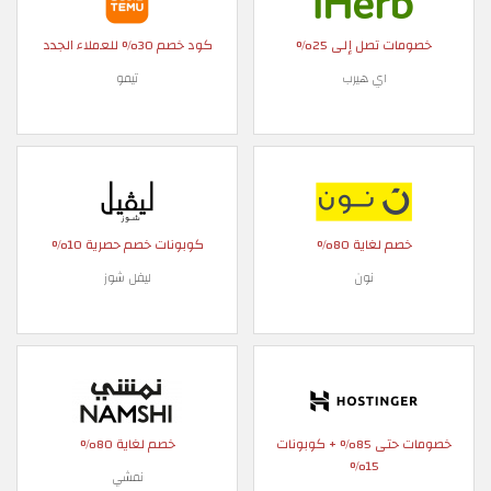
خصومات تصل إلى 25%
كود خصم 30% للعملاء الجدد
اي هيرب
تيمو
خصم لغاية 80%
كوبونات خصم حصرية 10%
نون
ليفل شوز
خصومات حتى 85% + كوبونات
خصم لغاية 80%
15%
نمشي