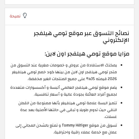
نصيحة
نصائح التسوق عبر موقع تومي هيلفجر
الإلكتروني
مزايا موقع تومي هيلفجر اون لاين:
يمكنك الاستفادة من عروض و خصومات مغرية عند التسوق من
متجر تومي هيلفجر اون لاين من بينها كود خصم تومي هيلفيغر
2026 قيمته 35% على جميع المنتجات الغير مخفضة.
يضم موقع تومي هيلفجر العالمي ألبسة و أكسسوارات متعددة
لجميع أفراد العائلة بجودة عالية و أسعار تنافسية.
تتميز البسة علامة تومي هيلفيغر بأنها مصنوعة من القطن
النقي حيث تدوم طويلا و تبقى في حالتها الأصلية بعد عدة
غسلات.
تسوق من موقع Tommy Hilfiger و تمتع بالشحن المجاني إلى
عمان مع خدمة عملاء راقية واحترافية.