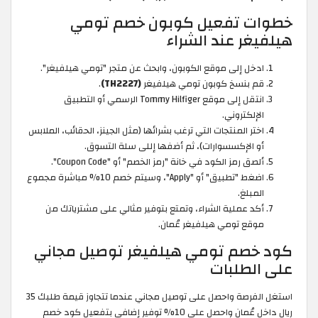
خطوات تفعيل كوبون خصم تومي
هيلفيغر عند الشراء
ادخل إلى موقع الكوبون، وابحث عن متجر "تومي هيلفيغر".
قم بنسخ كوبون تومي هيلفيغر
(TH2227)
.
انتقل إلى موقع Tommy Hilfiger الرسمي أو التطبيق
الإلكتروني.
اختر المنتجات التي ترغب بشرائها (مثل الجينز، الحقائب، الملابس
أو الإكسسوارات)، ثم أضفها إللى سلة التسوق.
ألصق رمز الكود في خانة "رمز الخصم" أو "Coupon Code".
اضغط "تطبيق" أو "Apply"، وسيتم خصم 10% مباشرة مجموع
المبلغ.
أكد عملية الشراء، وتمتع بتوفير مثالي على مشترياتك من
موقع تومي هيلفيغر عُمان.
كود خصم تومي هيلفيغر توصيل مجاني
على الطلبات
استغل الفرصة واحصل على توصيل مجاني عندما تتجاوز قيمة طلبك 35
ريال داخل عُمان واحصل على 10% توفير إضافي بتفعيل كود خصم