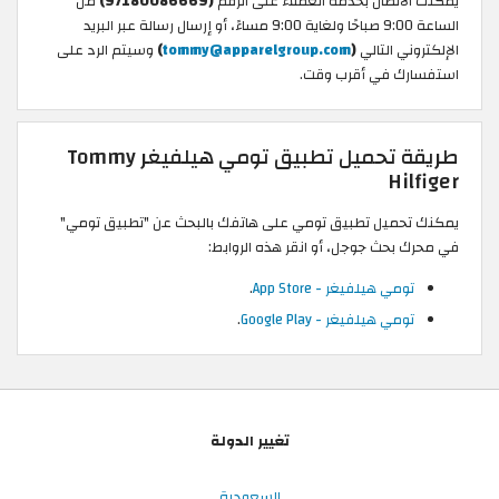
يمكنك الاتصال بخدمة العملاء على الرقم
(97180086669)
من
الساعة 9:00 صباحًا ولغاية 9:00 مساءً، أو إرسال رسالة عبر البريد
الإلكتروني التالي
(
tommy@apparelgroup.com
)
وسيتم الرد على
استفسارك في أقرب وقت.
طريقة تحميل تطبيق تومي هيلفيغر Tommy
Hilfiger
يمكنك تحميل تطبيق تومي على هاتفك بالبحث عن "تطبيق تومي"
في محرك بحث جوجل، أو انقر هذه الروابط:
تومي هيلفيغر - App Store
.
تومي هيلفيغر - Google Play
.
تغيير الدولة
السعودية