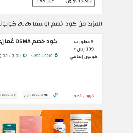
صلاحية الكوبون
عرض فعال
المزيد من كود خصم اوسما 2026 كوبونات محدثة ومجربة بقيمة 5% على العطور
كود خصم OSMA عُمان: اشترِ 5 عطور ب 199 ريال + كوبون إضافي
5 عطور ب
199 ريال +
عروض مميزة
كوبون موثق
كوبون إضافي
90
استخدام اليوم
اخر استخدام 
كوبون خصم