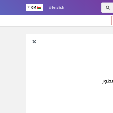
OM
English