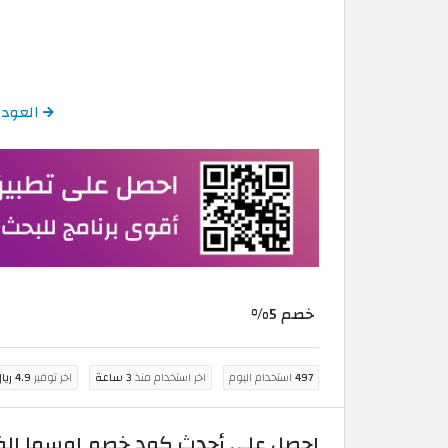
العودة إلى كود خ
خصم 5%
497
استخدام اليوم
اخر استخدام منذ
3 ساعة
اخر توفير
4.9 ريال عُماني
احصل على أحدث كود خصم اوسما الفعال بق