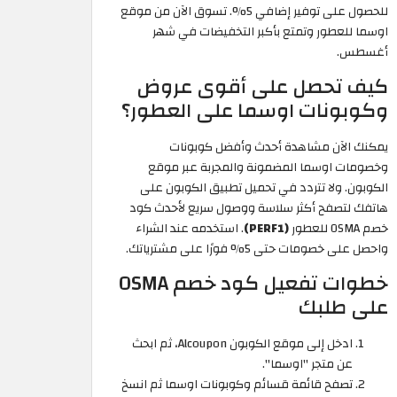
للحصول على توفير إضافي 5%. تسوق الآن من موقع
اوسما للعطور وتمتع بأكبر التخفيضات في شهر
أغسطس.
كيف تحصل على أقوى عروض
وكوبونات اوسما على العطور؟
يمكنك الآن مشاهدة أحدث وأفضل كوبونات
وخصومات اوسما المضمونة والمجربة عبر موقع
الكوبون. ولا تتردد في تحميل تطبيق الكوبون على
هاتفك لتصفح أكثر سلاسة ووصول سريع لأحدث كود
خصم OSMA للعطور
(PERF1)
. استخدمه عند الشراء
واحصل على خصومات حتى 5% فورًا على مشترياتك.
خطوات تفعيل كود خصم OSMA
على طلبك
ادخل إلى موقع الكوبون Alcoupon، ثم ابحث
عن متجر "اوسما".
تصفح قائمة قسائم وكوبونات اوسما ثم انسخ