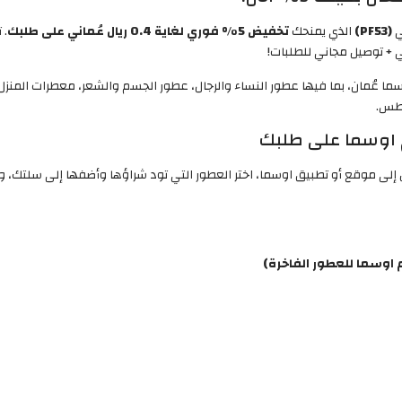
(PF53)
الذي يمنحك
تخفيض 5% فوري لغاية 0.4 ريال عُماني على طلبك
. 
 عُمان، بما فيها عطور النساء والرجال، عطور الجسم والشعر، معطرات المنزل
اوسما على طلبك
ل إلى موقع أو تطبيق اوسما، اختر العطور التي تود شراؤها وأضفها إلى سلتك،
اوسما للعطور الفاخرة)