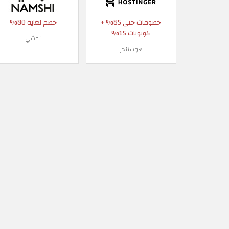
خصومات حتى 85% +
خصم لغاية 80%
كوبونات 15%
نمشي
هوستنجر