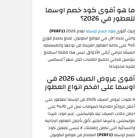
ما هو أقوى كود خصم اوسما
للعطور في 2026؟
إليك أقوى
كود خصم اوسما
لعام 2026
(PERF1)
والتي تجده الآن في موقع الكوبون. تمتع بخصم فوري
5% على كافة العطور الفريدة من نوعها والمصصمة
خصيصًا لترضي أرقى الأذواق. ليس هذا فقط! استمتع
بتوصيل مجاني لجميع الطلبات خلال شهر أغسطس
لفترة محدودة!
أقوى عروض الصيف 2026 في
اوسما على افخم انواع العطور
لا تفوت عروض الصيف 2026 من اوسما للعطور على
أجمل الروائح الفاخرة! خصومات تصل الى 70% على
اجمل باقات الصيف: ليلا كوليكشن، عنبر مود، فيردا
كوليكشن، وغيرها الكثير. تألق بأجمل العطور الرجالية
والنسائية التي تكمل إطلالتك. لا تنسى تفعيل كود
خصم اوسما
(PERF1)
المقدم من موقع الكوبون