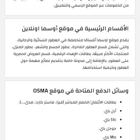
من الخصومات عبر الموقع الرسمي والتطبيق.
الأقسام الرئيسية في موقع أوسما اونلاين
يقدم موقع اوسما أقسامًا متخصصة في العطور النسائية والرجالية،
والتي تشمل قسم العطور الفاخرة، عطور الجسم والشعر، عطور المنزل،
المنتجات الأكثر مبيعًا، بطاقات الإهداء الرقمية، قسم العروض الحصرية
على العطور، بالإضافة إلى مدونة خاصة بتقديم نصائح مهمة حول
العطور وكيفية استخدامها.
وسائل الدفع المتاحة في موقع OSMA
بطاقات الائتمان/الخصم المباشر (فيزا، ماستر كارد، مدى،…).
أبل باي.
Stc باي.
جوجل باي.
Mis باي.