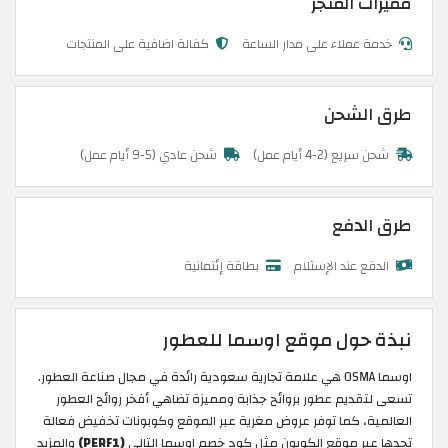
مميزات المتجر
خدمة عملاء على مدار الساعة
كفالة اضافية على المنتجات
طرق الشحن
شحن سريع (2-4 أيام عمل)
شحن عادي (5-9 أيام عمل)
طرق الدفع
الدفع عند الإستلام
بطاقة إئتمانية
نبذة حول موقع اوسما للعطور
اوسما OSMA هي علامة تجارية سعودية رائدة في مجال صناعة العطور.
تسعى لتقديم عطور بروائح جذابة ومميزة تضاهي أفخر روائح العطور
العالمية، كما توفر عروض مغرية عبر الموقع وكوبونات تخفيض فعالة
تجدها عبر موقع الكوبون مثل كود خصم اوسما التالي
(PERF1)
والمزيد