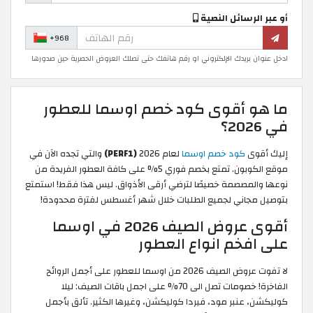
أو عبر الرسائل النصية
+968
ادخل عنوان بريدك الإلكتروني او رقم هاتفك حتى تصلك العروض الحصرية حين صدورها
ما هو أقوى كود خصم اوسما للعطور
في 2026؟
إليك أقوى
كود خصم اوسما
لعام 2026
(PERF1)
والتي تجده الآن في
موقع الكوبون. تمتع بخصم فوري 5% على كافة العطور الفريدة من
نوعها والمصصمة خصيصًا لترضي أرقى الأذواق. ليس هذا فقط! استمتع
بتوصيل مجاني لجميع الطلبات خلال شهر أغسطس لفترة محدودة!
أقوى عروض الصيف 2026 في اوسما
على افخم انواع العطور
لا تفوت عروض الصيف 2026 من اوسما للعطور على أجمل الروائح
الفاخرة! خصومات تصل الى 70% على اجمل باقات الصيف: ليلا
كوليكشن، عنبر مود، فيردا كوليكشن، وغيرها الكثير. تألق بأجمل