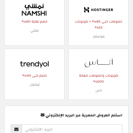
خصومات حتى 85% + كوبونات
خصم لغاية 80%
15%
نمشي
هوستنجر
كوبونات وخصومات فعالة
خصم حتى 90%
100%
ترينديول
اناس
استلم العروض الحصرية عبر البريد الإلكتروني