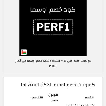
كوبونات خصم حتى 5%, استخدم كود خصم اوسما في عُمان
PERF1
كوبونات خصم اوسما الاكثر استخداما
كوبون
الخصم
التفاصيل
خصم
5 عطور ب 199 ريال +