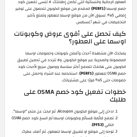
العطور الرجالية والنسائية التي تكمل إطلالتك. لا تنسى تفعيل كود
خصم اوسما
(PERF1)
المقدم من موقع الكوبون للحصول على توفير
إضافي 5%. تسوق الآن من موقع اوسما للعطور وتمتع بأكبر
التخفيضات في شهر أغسطس.
كيف تحصل على أقوى عروض وكوبونات
اوسما على العطور؟
يمكنك الآن مشاهدة أحدث وأفضل كوبونات وخصومات اوسما
المضمونة والمجربة عبر موقع الكوبون. ولا تتردد في تحميل تطبيق
الكوبون على هاتفك لتصفح أكثر سلاسة ووصول سريع لأحدث كود
خصم OSMA للعطور
(PERF1)
. استخدمه عند الشراء واحصل على
خصومات حتى 5% فورًا على مشترياتك.
خطوات تفعيل كود خصم OSMA على
طلبك
ادخل إلى موقع الكوبون Alcoupon، ثم ابحث عن متجر "اوسما".
تصفح قائمة قسائم وكوبونات اوسما ثم انسخ كود خصم OSMA
التالي
(PF53)
.
توجه إلى موقع او تطبيق اوسما للعطور، ثم أضف عطرك