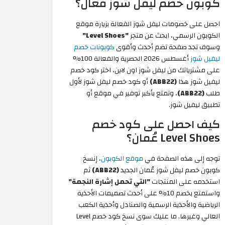
كوبون خصم ليفل شوز فعال؟
احصل على خصومات ليفل شوز الفعالة بزيارة موقع
الكوبون الرسمي، ابحث عن متجر
"Level Shoes"
وسوف تجد صفحة تضم أحدث وأقوى
كوبونات خصم
ليفيل شوز
أغسطس 2026 الحصرية والفعالة 100%
على مشترياتك من ليفل شوز اون لاين، اختر كود خصم
ليفيل شوز هذا
(ABB22)
أو كود خصم ليفل شوز لأول
طلب
(ABB22)
، وتمتع بأكبر توفير في موقع أو
تطبيق ليفيل شوز.
كيف احصل على كود خصم
Level Shoes عُمان؟
توجه إلى هذه الصفحة في
موقع الكوبون
، إنسخ
كوبون خصم ليفل شوز عُمان الجديد
(ABB22)
ثم
استخدمه على المنتجات
"التي تحمل إشارة النجمة"
واستمتع بخصم 10% على أحدث تصميمات الأحذية
الرياضية والأحذية الرسمية والصنادل وأحذية الكعب
العالي وغيرها. ما عليك سوى نسخ كود خصم Level