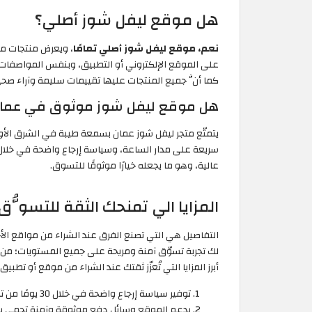
هل موقع ليفل شوز أصلي؟
نعم، موقع ليفل شوز أصلي تمامًا
، ويعرض منتجات م
على الموقع الإلكتروني أو التطبيق، وبنفس المواصفات، 
كما أنَّ جميع المنتجات عليها تقييمات سليمة وآراء صحي
هل موقع ليفل شوز موثوق في عما
يتمتّع متجر ليفل شوز عمان بسمعة طيبة في الشرق الأوس
عالية، وهو ما يجعله خيارًا موثوقًا للتسوق.
المزايا الي تمنحك الثقة للتسوُّ
التفاصيل هي التي تصنع الفرق عند الشراء من مواقع الأ
لك تجربة تسوّق آمنة ومريحة على جميع المستويات؛ من 
أبرز المزايا التي تُعزّز ثقتك عند الشراء من موقع أو تطبي
توفير سياسة إرجاع واضحة في خلال 30 يومًا من تاريخ استلام الطلبية.
يدعم الموقع وسائل دفع موثوقة وآمنة تحمي بيان