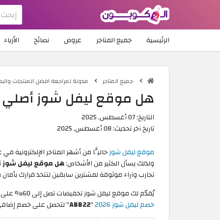
الرئيسية
جميع المتاجر
عروض
نصائح
الأزياء
جميع المتاجر
مدونة لمراجعة افضل المنتجات والب
هل موقع ليفل شوز أصلي أم
التاريخ:
07 أغسطس, 2025
تاريخ آخر تحديث:
08 أغسطس, 2025
موقع ليفل شوز
حاليًّا من أشهر المتاجر الإلكترونية ف
ولذلك يسأل الكثير من الأشخاص:
هل موقع ليفل شوز أ
تجارب وآراء موثوقة لمشترين سابقين لتتخذ قرارك بأمان
يُقدّم لك موقع ليفل شوز تخفيضات تصل إلى 60% على مئات المنتجات من ماركات تجارية مشهورة، فقط استخدم
خصم ليفل شوز 2026
"
ABB22
" لتحصل على خصم إضافي 10%. اختصر الطريق واشترِ ما تريد بأكبر ت