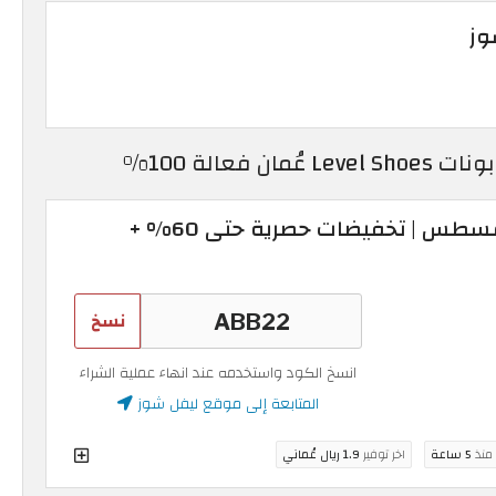
وز
كود خصم ليفل شوز أغسطس | تخفيضات حصرية حتى 60% +
نسخ
انسخ الكود واستخدمه عند انهاء عملية الشراء
المتابعة إلى موقع ليفل شوز
 منذ
5 ساعة
اخر توفير
1.9 ريال عُماني