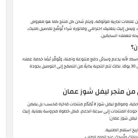
ن علامات تجارية موثوقة، ويتم شحن كل منتج كما هو معروض
ويصل إليك بتغليف احترافي وفاتورة شراء تُوضّح تفاصيل طلبك،
حة للعملاء السابقين.
ن؟
ط؛ لأنه يدعم وسائل دفع متنوعة وآمنة، ويُوفّر أيضًا خدمة عملاء
سريعة على مدار الساعة، وسياسة إرجاع واضحة في خلال 30 يومًا. لذلك تتم التجربة بدايةً من التصفح إلى التوصيل بجودة
ق من متجر ليفل شوز عمان
حذية، وموقع ليفل شوز لا يُقدّم منتجات فاخرة فحسب؛ بل يضمن
جودة المنتجات إلى سرعة الدعم، فكل خطوة مدروسة بعناية. إليك
ق ليفل شوز عمان:
اتك وتُريحك عند إتمام الطلب.