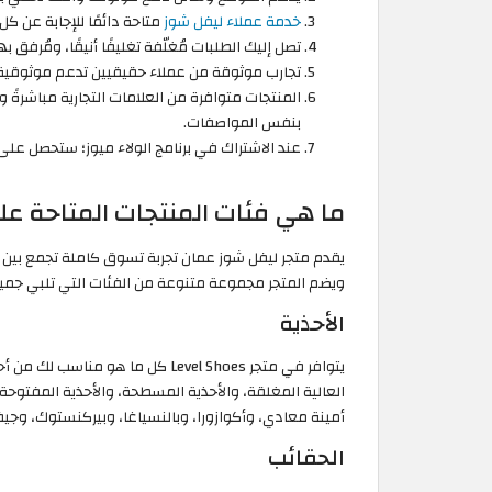
خدمة عملاء ليفل شوز
متاحة دائمًا للإجابة عن ك
تصل إليك الطلبات مُغلّفة تغليفًا أنيقًا، ومُرفق 
تجارب موثوقة من عملاء حقيقيين تدعم موثوقية 
المنتجات متوافرة من العلامات التجارية مباشر
بنفس المواصفات.
عند الاشتراك في برنامج الولاء ميوز؛ ستحصل عل
ما هي فئات المنتجات المتاحة عل
يقدم متجر ليفل شوز عمان تجربة تسوق كاملة تجمع بين أح
ويضم المتجر مجموعة متنوعة من الفئات التي تلبي جميع
الأحذية
يتوافر في متجر Level Shoes كل ما هو
العالية المغلقة، والأحذية المسطحة، والأحذية المفتوح
أمينة معادي، وأكوازورا، وبالنسياغا، وبيركنستوك، وج
الحقائب