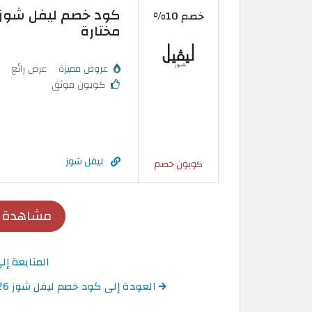
خصم 10%
مختارة
عروض مميزة
عرض رائع
كوبون موثق
ليفل شوز
كوبون خصم
مشاهدة ع
المتابعة إ
العودة إلى كود خصم ليفل شوز 2026 كوبونات Level Shoes عُمان فعالة 100%