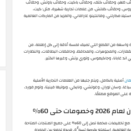
ئب ظهر، وحقائب كتف، وحقائب باكيت، وحقائب باوتش، وحقائب
س، وحقائب كلاتش، من علامات تجارية شهيرة، مثل: كيت،
تيلا مكارتني، وفالنتينو غارافاني، والمزيد من الماركات العالمية
اسعة من القطع التي تضيف لمسة أناقة إلى كل إطلالة، من
قفازات، والمجوهرات، والمحافظ، وحافظات البطاقات، والنظارات
ند غابانا، وجاكيموس، وتوري برتش، وغيرها الكثير.
مان
أصلية بالكامل، ويتم جلبها من العلامات التجارية الأصلية
اغا، وسان لوران، وغوتشي، ونايكي، وبوتيغا فينيتا، وتوم فورد،
ة على الموقع مطلقًا.
ت حتى 60%
يُقدّم متجر ليفل شوز في عمان أقوى عروضه لعام 2026 مع تخفيضات ضخمة تصل إلى 60% على جميع المنتجات المتاحة
ية العالمية. استمتع بفرصة تسوُّق فريدة تجمع بين الجودة