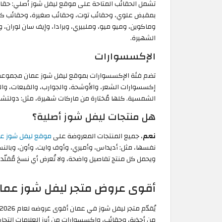
تشمل الحقائب المتاحة على موقع ليفل شوز أصلي: حقا
بمقبض علوي، وحقائب توت، وحقائب صغيرة، وحقائب كرو
وماكوين، وميو ميو، وملبيري، وبرادا، وإيف سان لوران، وس
الشهيرة.
الإكسسوارات
تضم فئة الإكسسوارات بموقع ليفل شوز عمان مجموعة و
إكسسوارات الشعر، والأوشحة، والجوارب، والقبعات، وال
الشمسية. كلها مُختارة من ماركات شهيرة، مثل: دولتشي ا
هل منتجات ليفل شوز أصلية؟
نعم
، جميع المنتجات المعروضة على
موقع ليفل شوز ع
نفسها، مثل: أديداس، وأميري، وأوف وايت، وأون، وبالنسي
ويحمل كل منتج تفاصيل واضحة، ولا تُعرض أي نسخ مُقلّد
أقوى عروض متجر ليفل شوز عمان لعام 2026 وخصوما
من أحذية، وحقائب، وإكسسوارات من أبرز العلامات التجار