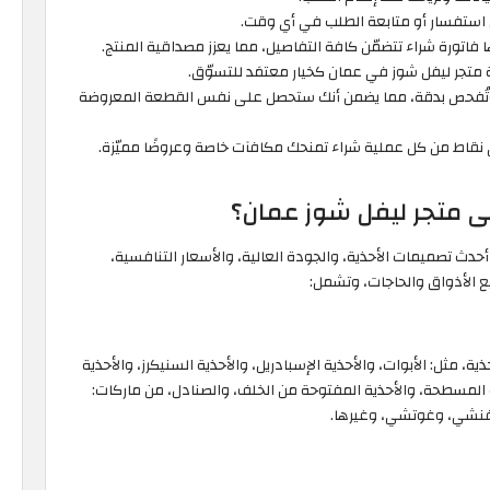
ل استفسار أو متابعة الطلب في أي وقت.
بها فاتورة شراء تتضمّن كافة التفاصيل، مما يعزز مصداقية المنتج.
متجر ليفل شوز في عمان كخيار معتمَد للتسوّق.
ةً وتُفحص بدقة، مما يضمن أنك ستحصل على نفس القطعة المعروضة
ى نقاط من كل عملية شراء تمنحك مكافآت خاصة وعروضًا مميّزة.
ى متجر ليفل شوز عمان؟
دث تصميمات الأحذية، والجودة العالية، والأسعار التنافسية،
 الأذواق والحاجات، وتشمل:
 مناسب لك من أحذية، مثل: الأبوات، والأحذية الإسبادريل، والأحذية السنيكرز، والأحذية
ة المسطحة، والأحذية المفتوحة من الخلف، والصنادل، من ماركات:
يفنشي، وغوتشي، وغيرها.