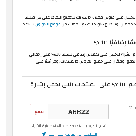
شوز لتحصل على عروض مميزة خاصة بك بتجميع النقاط على كل طلبية،
د معين، وبالطبع أكواد الخصم الفعالة من
موقع الكوبون
تساعد
" عند إتمام الشراء لتحصل على تخفيض إضافي بنسبة 10% على إجمالي
دفع، وفعّال على جميع العروض والمنتجات. وفر أكثر على
Level Shoes كود خصم: 10% على المنتجات التي تحمل إشارة
وثق
نسخ
انسخ الكود واستخدمه عند انهاء عملية الشراء
المتابعة إلى موقع ليفل شوز