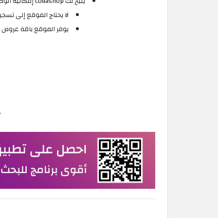
يتيح لك Codashop إمكانية الوصول إلى سجل بجميع مشترياتك الناجحة والفاشلة أو عمليات إعادة التعبئة على صفحة حساب Codashop الخاص بك.
لا يحتاج الموقع إلى تسجي
يوفر الموقع باقة عروض مميز