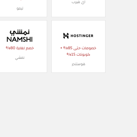
اي هيرب
تيمو
خصومات حتى 85% +
خصم لغاية 80%
كوبونات 15%
نمشي
هوستنجر