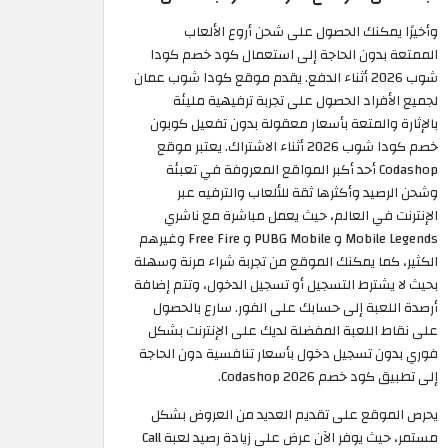
وأخيرًا يمكنك الحصول على شحن أروع الألعاب
الممتعة بدون الحاجة إلى استعمال كود خصم كودا
شوب 2026 أثناء الدفع. يقدم موقع كودا شوب عمان
لجميع الأفراد الحصول على تجربة ترفيهية مليئة
بالإثارة والمتعة بأسعار معقولة بدون تفعيل كوبون
خصم كودا شوب 2026 أثناء الاشتراك. يعتبر موقع
Codashop أحد أكبر المواقع المعروفة في تعبئة
وشحن الرصيد وأكثرها ثقة للألعاب والترفيه عبر
الإنترنت في العالم، حيث يعمل مباشرة مع ناشري
Mobile Legends و PUBG Mobile و Free Fire وغيرهم
الكثير، كما يمكنك الموقع من تجربة شراء مرنة وسهلة
بحيث لا يشترط التسجيل أو تسجيل الدخول، وتتم إضافة
أرصدة اللعبة إلى حسابك على الفور. سارع بالحصول
على نقاط اللعبة المفضلة لديك على الإنترنت بشكل
فوري بدون تسجيل دخول بأسعار تنافسية دون الحاجة
إلى تطبيق كود خصم Codashop 2026.
يحرص الموقع على تقديم العديد من العروض بشكل
مستمر، حيث يوفر الآن عرض على زيادة رصيد لعبة Call