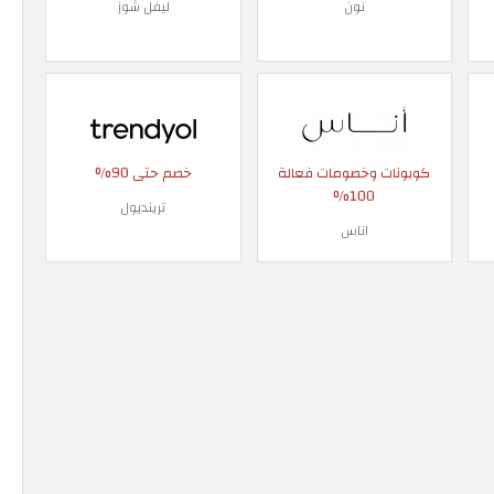
نون
ليفل شوز
كوبونات وخصومات فعالة
خصم حتى 90%
100%
ترينديول
اناس