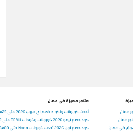
يزة
متاجر مميزة في عمان
جر عمان
أحدث كوبونات واكواد خصم اي هيرب 2026 حتى 25% في iHerb عُمان
جر عمان
كود خصم تيمو 2026 كوبونات وكودات TEMU حتى 90% على الطلبات
سوق في عمان
كود خصم نون 2026 أحدث كوبونات Noon حتى 80% على المنتجات