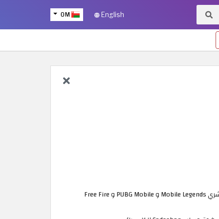
OM
English
يمكنك موقع كودا شوب عمان من تعبئة وشحن الرصيد لمختلف أنواع الألعاب الترفيهية عبر الإنترنت، حيث يعمل مباشرة مع ناشري Mobile Legends و PUBG Mobile و Free Fire