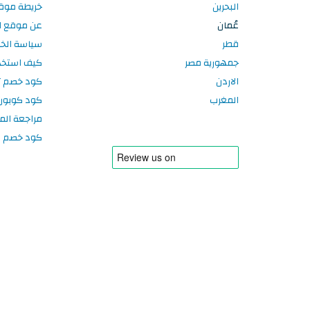
البحرين
خريطة موق
عُمان
عن موقع ا
قطر
سياسة الخ
جمهورية مصر
كيف استخد
الاردن
كود خصم تر
المغرب
كود كوبون
مراجعة الم
كود خصم سبورتر