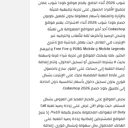
شوب 2026 أثناء الدفع. يقدم موقع كودا شوب عمان
لجميع الأفراد الحصول على تجربة ترفيهية مليئة
بالإثارة والمتعة بأسعار معقولة بدون تفعيل كوبون
خصم كودا شوب 2026 أثناء الاشتراك. يعتبر موقع
Codashop أحد أكبر المواقع المعروفة في تعبئة
وشحن الرصيد وأكثرها ثقة للألعاب والترفيه عبر
الإنترنت في العالم، حيث يعمل مباشرة مع ناشري
Mobile Legends و PUBG Mobile و Free Fire وغيرهم
الكثير، كما يمكنك الموقع من تجربة شراء مرنة وسهلة
بحيث لا يشترط التسجيل أو تسجيل الدخول، وتتم إضافة
أرصدة اللعبة إلى حسابك على الفور. سارع بالحصول
على نقاط اللعبة المفضلة لديك على الإنترنت بشكل
فوري بدون تسجيل دخول بأسعار تنافسية دون الحاجة
إلى تطبيق كود خصم Codashop 2026.
يحرص الموقع على تقديم العديد من العروض بشكل
مستمر، حيث يوفر الآن عرض على زيادة رصيد لعبة Call
of Duty للهواتف المحمولة بخصم بقيمة 10%، إذ يتيح
الموقع للمشتركين إمكانية زيادة رصيد اللعبة على
الهاتف المحمول بكل سهولة وبشكل فوري، إضافة