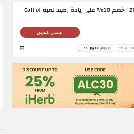
عروض كودا شوب 2026 | خصم 10% على زيادة رصيد لعبة Call of
تفعيل العرض
منذ
3 ساعة
اخر توفير
1.8 ريال عُماني