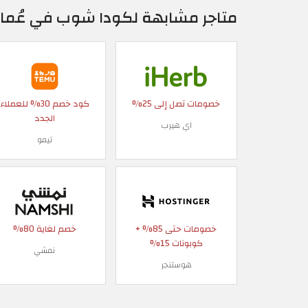
متاجر مشابهة لكودا شوب في عُما
خصومات تصل إلى 25%
كود خصم 30% للعملاء
الجدد
اي هيرب
تيمو
خصومات حتى 85% +
خصم لغاية 80%
كوبونات 15%
نمشي
هوستنجر