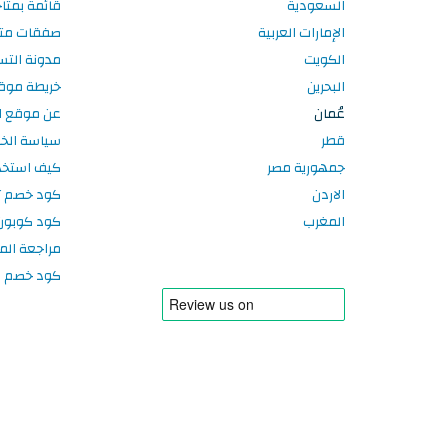
السعودية
قائمة بمتا
الإمارات العربية
صفقات متا
الكويت
مدونة الت
البحرين
خريطة موق
عُمان
عن موقع ا
قطر
سياسة الخ
جمهورية مصر
كيف استخد
الاردن
كود خصم تر
المغرب
كود كوبون
مراجعة الم
كود خصم سبورتر