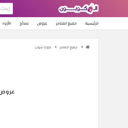
الرئيسية
جميع المتاجر
عروض
نصائح
الأزياء
جميع المتاجر
كودا شوب
عروض Codashop عمان | خصم يصل إلى 50% على شحنات