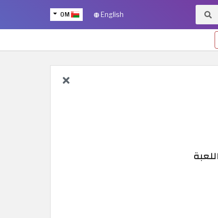
OM
English