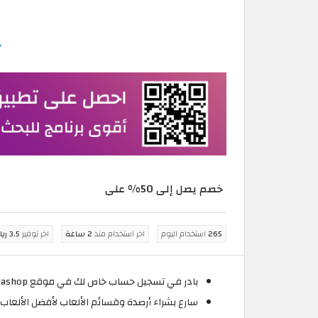
خصم يصل إلى 50% على
265
استخدام اليوم
اخر استخدام منذ
2 ساعة
اخر توفير
3.5 ريال عُماني
بادر في تسجيل حساب خاص لك في موقع Codashop واستمتع بخصم رائع يصل إلى 50% على شحنات اللعبة بدون الحاجة إلى استخدام كوبون خصم كودا شوب2026.
سارع بشراء أرصدة وقسائم الألعاب لأفضل الألعاب في ال