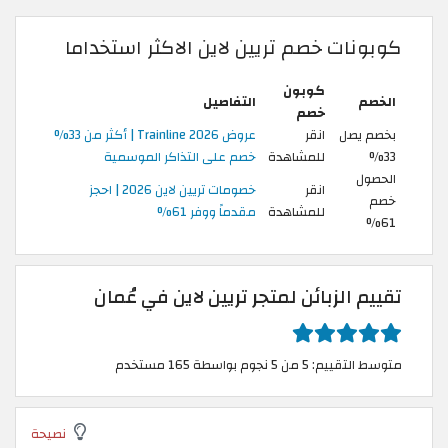
كوبونات خصم تريين لاين الاكثر استخداما
كوبون
الخصم
التفاصيل
خصم
بخصم يصل
انقر
عروض Trainline 2026 | أكثر من 33%
33%
للمشاهدة
خصم على التذاكر الموسمية
الحصول
انقر
خصومات تريين لاين 2026 | احجز
خصم
للمشاهدة
مقدماً ووفر 61%
61%
تقييم الزبائن لمتجر تريين لاين في عُمان
متوسط التقييم: 5 من 5 نجوم بواسطة 165 مستخدم
نصيحة