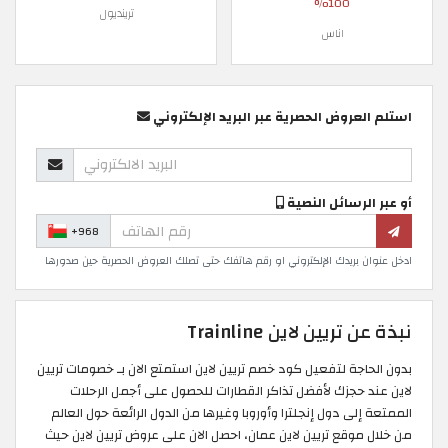
100%
ترينديول
اناس
استلم العروض الحصرية عبر البريد الإلكتروني
أو عبر الرسائل النصية
+968
ادخل عنوان بريدك الإلكتروني او رقم هاتفك حتى تصلك العروض الحصرية حين صدورها
نبذة عن تريين لاين Trainline
بدون الحاجة لتفعيل كود خصم تريين لاين استمتع الان بـ خصومات تريين
لاين عند حجزك لأفضل تذاكر القطارات للحصول على أجمل الرحلات
الممتعة إلى دول إنجلترا وأوروبا وغيرها من الدول الرائعة حول العالم
من خلال موقع تريين لاين عمان، احصل الان على عروض تريين لاين حيث