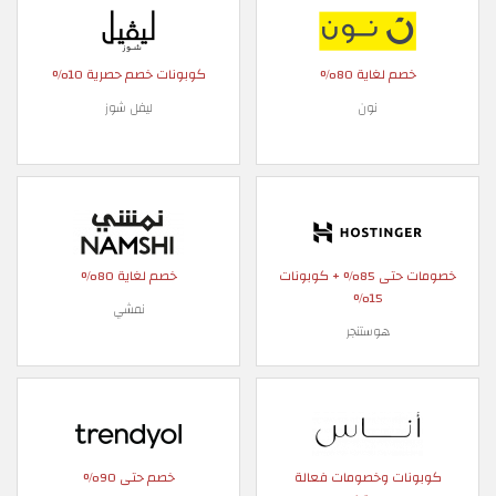
خصم لغاية 80%
كوبونات خصم حصرية 10%
نون
ليفل شوز
خصومات حتى 85% + كوبونات
خصم لغاية 80%
15%
نمشي
هوستنجر
كوبونات وخصومات فعالة
خصم حتى 90%