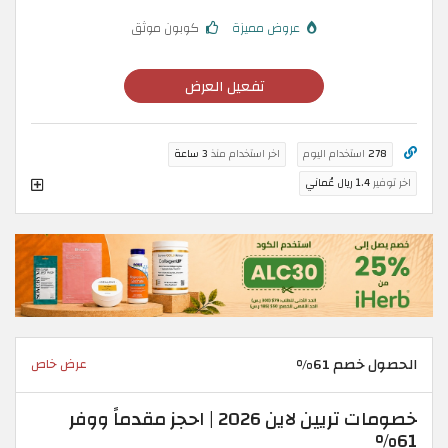
عروض مميزة
كوبون موثق
تفعيل العرض
278
استخدام اليوم
اخر استخدام منذ
3 ساعة
اخر توفير
1.4 ريال عُماني
الحصول خصم 61%
عرض خاص
خصومات تريين لاين 2026 | احجز مقدماً ووفر
61%