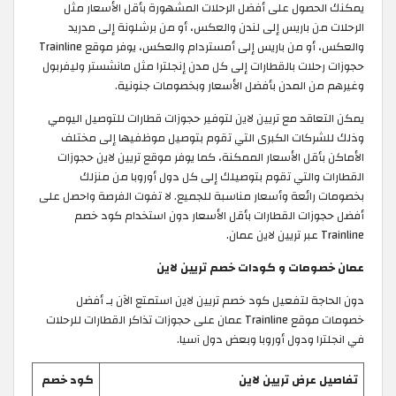
يمكنك الحصول على أفضل الرحلات المشهورة بأقل الأسعار مثل
الرحلات من باريس إلى لندن والعكس، أو من برشلونة إلى مدريد
والعكس، أو من باريس إلى أمستردام والعكس، يوفر موقع Trainline
حجوزات رحلات بالقطارات إلى كل مدن إنجلترا مثل مانشستر وليفربول
وغيرهم من المدن بأفضل الأسعار وبخصومات جنونية.
يمكن التعاقد مع تريين لاين لتوفير حجوزات قطارات للتوصيل اليومي
وذلك للشركات الكبرى التي تقوم بتوصيل موظفيها إلى مختلف
الأماكن بأقل الأسعار الممكنة، كما يوفر موقع تريين لاين حجوزات
القطارات والتي تقوم بتوصيلك إلى كل دول أوروبا من منزلك
بخصومات رائعة وأسعار مناسبة للجميع. لا تفوت الفرصة واحصل على
أفضل حجوزات القطارات بأقل الأسعار دون استخدام كود خصم
Trainline عبر تريين لاين عمان.
عمان خصومات و كودات خصم تريين لاين
دون الحاجة لتفعيل كود خصم تريين لاين استمتع الآن بـ أفضل
خصومات موقع Trainline عمان على حجوزات تذاكر القطارات للرحلات
في انجلترا ودول أوروبا وبعض دول آسيا.
تفاصيل عرض تريين لاين
كود خصم