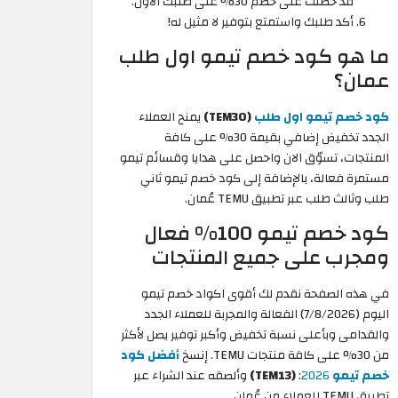
قد حصلت على خصم 30% على طلبك الأول.
أكد طلبك واستمتع بتوفير لا مثيل له!
ما هو كود خصم تيمو اول طلب
عمان؟
كود خصم تيمو اول طلب
(TEM30)
يمنح العملاء
الجدد تخفيض إضافي بقيمة 30% على كافة
المنتجات، تسوّق الان واحصل على هدايا وقسائم تيمو
مستمرة فعالة، بالإضافة إلى كود خصم تيمو ثاني
طلب وثالث طلب عبر تطبيق TEMU عُمان.
كود خصم تيمو 100% فعال
ومجرب على جميع المنتجات
في هذه الصفحة نقدم لك أقوى اكواد خصم تيمو
اليوم (7/8/2026) الفعالة والمجربة للعملاء الجدد
والقدامى وبأعلى نسبة تخفيض وأكبر توفير يصل لأكثر
من 30% على كافة منتجات TEMU. إنسخ
أفضل كود
خصم تيمو
2026
:
(TEM13)
وألصقه عند الشراء عبر
تطبيق TEMU للعملاء من عُمان.