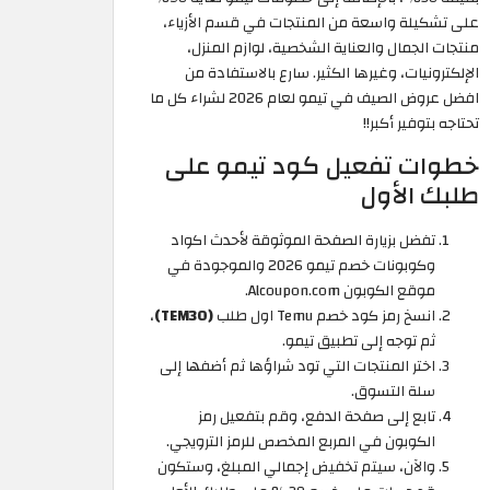
على تشكيلة واسعة من المنتجات في قسم الأزياء،
منتجات الجمال والعناية الشخصية، لوازم المنزل،
الإلكترونيات، وغيرها الكثير. سارع بالاستفادة من
افضل عروض الصيف في تيمو لعام 2026 لشراء كل ما
تحتاجه بتوفير أكبر!!
خطوات تفعيل كود تيمو على
طلبك الأول
تفضل بزيارة الصفحة الموثوقة لأحدث اكواد
وكوبونات خصم تيمو 2026 والموجودة في
موقع الكوبون Alcoupon.com.
انسخ رمز كود خصم Temu اول طلب
(TEM30)
،
ثم توجه إلى تطبيق تيمو.
اختر المنتجات التي تود شراؤها ثم أضفها إلى
سلة التسوق.
تابع إلى صفحة الدفع، وقم بتفعيل رمز
الكوبون في المربع المخصص للرمز الترويجي.
والآن، سيتم تخفيض إجمالي المبلغ، وستكون