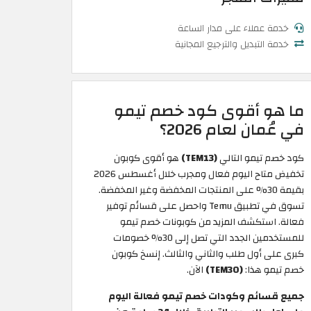
خدمة عملاء على مدار الساعة
خدمة التبديل والترجيع المجانية
ما هو أقوى كود خصم تيمو
في عُمان لعام 2026؟
كود خصم تيمو التالي
(TEM13)
هو أقوى كوبون
تخفيض متاح اليوم فعال ومجرب خلال أغسطس 2026
بقيمة 30% على المنتجات المخفضة وغير المخفضة.
تسوق في تطبيق Temu واحصل على قسائم توفير
فعالة. استكشف المزيد من كوبونات خصم تيمو
للمستخدمين الجدد التي تصل إلى 30% خصومات
كبرى على أول طلب والثاني والثالث. إنسخ كوبون
خصم تيمو هذا:
(TEM30)
الآن.
جميع قسائم وكودات خصم تيمو فعالة اليوم