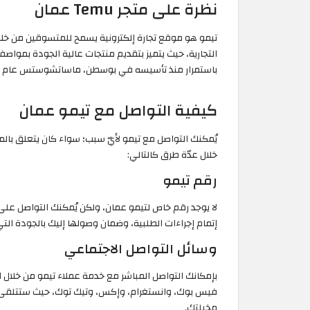
نظرة على متجر Temu عمان
تيمو هو موقع تجارة إلكترونية يسمح للمتسوقين من خلا
التجارية، حيث يتميز بتقديم منتجات عالية الجودة بموا
باستمرار منذ تأسيسه في بوسطن، ماساتشوستس عام 2022، وقد جاءت تسمية تيمو بمعنى تعاون أكثر لسعر أفضل.
كيفية التواصل مع تيمو عمان
يُمكنك التواصل مع تيمو لأيّ سبب؛ سواء كان يتعلق با
خلال عدّة طرق كالتالي:
رقم تيمو
لا يوجد رقم خاص لتيمو عمان، ولكن يُمكنك التواصل على 
إتمام إجراءات الطلبية، وضمان وصولها إليك بالجودة التي
وسائل التواصل الاجتماعي
بإمكانك التواصل المباشر مع خدمة عملاء تيمو من خلال ا
فيس بوك، وانستغرام، وإكس، وتيك توك، حيث ستتلقى خ
مخيلتك.