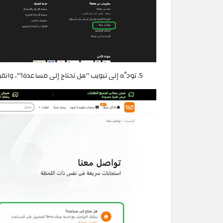
توجَّه إلى تبويب "هل تحتاج إلى مساعدة؟"، وانق