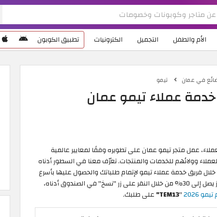
الأم والطفل
التجميل
الكترونيات
تطبيق الكوبون
ضائع في عمان
تيمو
دمة عملاء تيمو عمان
ملاء، عمل متجر تيمو عمان على تطويره وفقًا لمعايير عالمية
عملاء وولائهم للخدمات والمنتجات. تعرّف معنا في السطور أدناه
خلال فريق خدمة عملاء تيمو لإتمام طلباتك والحصول عليها بأسرع
وقت ممكن وبأعلى جودة. يمكنك الاستمتاع بخصم مميز يصل إلى 30% من خلال النقر على زر "نسخ" في الصندوق أدناه،
و 2026
"
TEM13"
على طلبك.