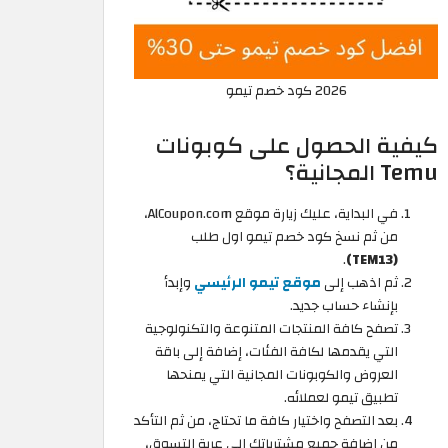
2026 كود خصم تيمو
كيفية الحصول على كوبونات
Temu المجانية؟
في البداية، عليك زيارة موقع AlCoupon.com،
من ثم نسخ كود خصم تيمو اول طلب
.
(TEM13)
ثم اذهب إلى
موقع تيمو الرئيسي
وإبدأ
بإنشاء حساب جديد.
تصفح كافة المنتجات المتنوعة والتكنولوجية
التي يقدمها لكافة الفئات، إضافة إلى باقة
العروض والكوبونات المجانية التي يمنحها
تطبيق تيمو لعملائه.
بعد التصفح واختيار كافة ما تحتاج، من ثم التأكد
من إضافة جميع مشترياتك إلى عربة التسوق،