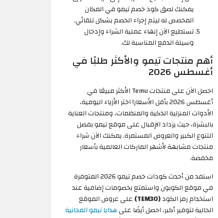
يمكنك لصق كود خصم تيمو في المكان
المخصص له ليتم إجراء الخصم بشكل تلقائي.
تستطيع الآن إنهاء عملية الشراء وإدخال
وسيلة الدفع المناسبة لك.
أهم منتجات تيمو والأكثر طلبًا في
أغسطس 2026
احصل الآن على منتجات Temu الأكثر مبيعًا في
أغسطس 2026 بأقل الأسعار! اختر الأزياء اليومية،
الأدوات المنزلية الذكية والمنظمات، ومنتجات العناية
بالبشرة، حيث يزداد الإقبال على موقع تيمو بفضل
التنوع الكبير والعروض المستمرة. يمكنك الآن شراء
منتجات مشابهة لأشهر الماركات العالمية بأسعار
مخفضة.
استفد من أحدث كودات خصم تيمو 2026 المتوفرة
في موقع الكوبون واستمتع بخصومات إضافية عند
استخدام رمز الكود
(TEM30)
على عروض الموقع
الحالية لتوفير أكبر، احصل أيضًا على
هدايا تيمو المجانية