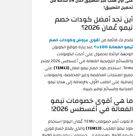
على اول طلب عبر التطبيق خلال 24 ساعة من
تحميل التطبيق!
أين تجد أفضل كودات خصم
تيمو عُمان 2026؟
نقدم لك قائمة من
أقوى عروض وكودات خصم
تيمو الفعالة 100%
عند زيارة موقع الكوبون
الوجهة الرائدة للحصول على أحدث الكوبونات
والقسائم الترويجية الفعالة في أغسطس 2026 لمتجر
Temu. استخدم كود خصم تيمو فعال
(TEM13)
على
جميع المنتجات المخفضة وغير المخفضة، وخصومات
إضافية على الطلب الأول، بالإضافة إلى هدايا تيمو
المجانية وقسائم توفير كبيرة.
ما هي أقوى خصومات تيمو
الفعالة في أغسطس 2026!
لا تفوت أكبر خصومات TEMU عُمان اليوم! استخدم
كود تيمو المجرب:
(TEM13)
والذي يقدم خصم فوري
بقيمة 30%، بالإضافة إلى خصومات تيمو لغاية 90%