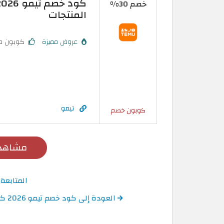
خصم 30%
المنتجات
عروض مميزة
كوبون م
تيمو
كوبون خصم
مشاهدة
المتابعة
العودة إلى كود خصم تيمو 2026 كوبونات وكودات TEMU حتى 90% على الطلبات