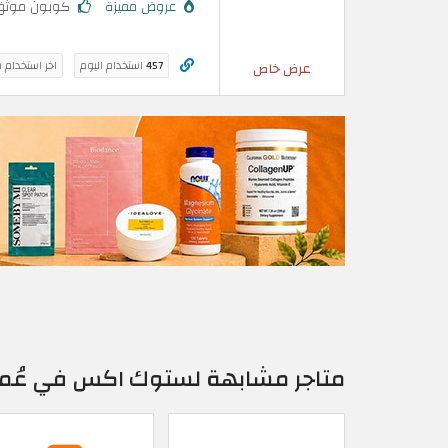
عروض مميزة
كوبون موثق
457
استخدام اليوم
اخر استخدام 
عرض خاص
متاجر مشابهة لستوك اكس في عُم