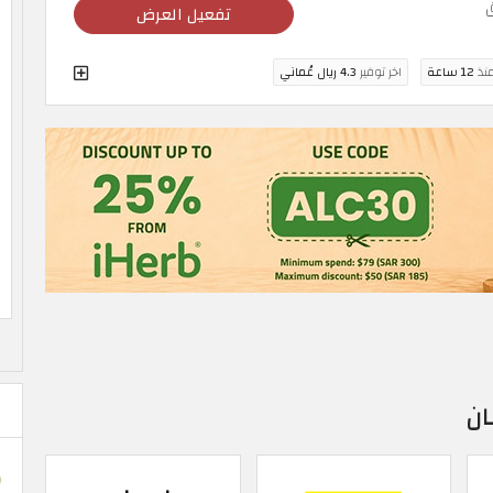
تفعيل العرض
منذ
12 ساعة
اخر توفير
4.3 ريال عُماني
ان