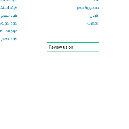
جمهورية مصر
كيف استخد
الاردن
كود خصم تر
المغرب
كود كوبون
مراجعة الم
كود خصم سبورتر