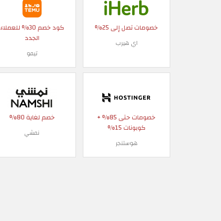
خصومات تصل إلى 25%
كود خصم 30% للعملاء
الجدد
اي هيرب
تيمو
خصومات حتى 85% +
خصم لغاية 80%
كوبونات 15%
نمشي
هوستنجر