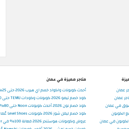
يزة
متاجر مميزة في عمان
جر عمان
أحدث كوبونات واكواد خصم اي هيرب 2026 حتى 25% في iHerb عُمان
جر عمان
كود خصم تيمو 2026 كوبونات وكودات TEMU حتى 90% على الطلبات
سوق في عمان
كود خصم نون 2026 أحدث كوبونات Noon حتى 80% على المنتجات
ع الكوبون
كود خصم ليفل شوز 2026 كوبونات Level Shoes عُمان فعالة 100%
لكوبون في عمان
عروض وكوبونات هوستنجر 2026 فعالة 100% في Hostinger عُمان
صوصية
كودات خصم نمشي 2026 أقوى كوبونات Namshi عُمان فعالة ومحدثة