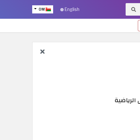
OM
English