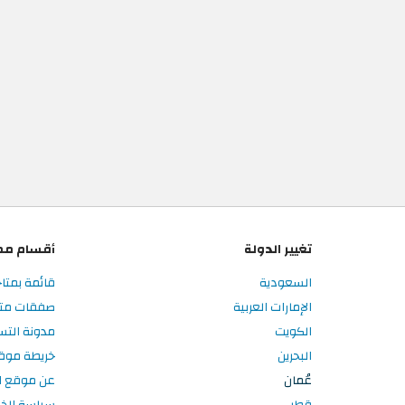
تغيير الدولة
أقسام مم
السعودية
قائمة بمتا
الإمارات العربية
صفقات متا
الكويت
مدونة الت
البحرين
خريطة موق
عُمان
عن موقع ا
قطر
سياسة الخ