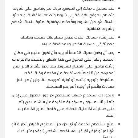
عند تسجيل دخولك إلى الموقع، فإنك تقر وتوافق على شروط
وأحكام الموقع بالإضافة إلى شروط وأحكام الاتفاقية، ويعد أي
انتهاك لأي من الشروط والأحكام الإضافية بمثابة انتهاك لأحكام
وشروط الاتفاقية.
عند إنشاء حسابك، عليك تدوين معلومات دقيقة وكاملة
وحديثة في حسابك الخاص والمحافظة عليها.
يجب أن يكون عمرك 18 عاماً أو يزيد وأن تكون مقيم في مكان
الخدمة وقادر على الدخول في هذا الاتفاق وتنفيذه والالتزام به
وبأنك توافق على الامتثال للشروط. كما يجوز للأفراد الذين تقل
أعمارهم عن 18عاماً الاستفادة من الخدمة وذلك فقط
بمشاركة وتوجيه آبائهم أو أولياء أمورهم القانونيين من خلال
حسابات آبائهم أو أولياء أمورهم المسجلة.
لا يجوز لك استخدام حساب مستخدم آخر دون الحصول على إذن،
وتعتبر أنت مسؤول مسؤولية منفردة عن النشاط الذي يتم
على حسابك، لذا عليك الحفاظ على كلمة المرور الخاصة بك
آمنة.
يمنع استخدام الخدمة أو أي جزء من المحتوى لأغراض تجارية (أو
لأي أمر أو غرض آخر غير الاستخدام الشخصي) وقد يمثل ذلك
انتهاكاً.