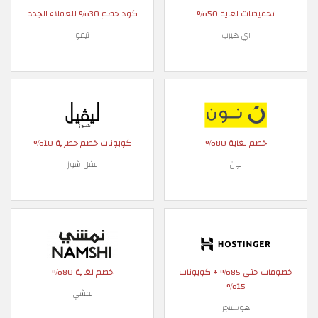
تخفيضات لغاية 50%
كود خصم 30% للعملاء الجدد
اي هيرب
تيمو
خصم لغاية 80%
كوبونات خصم حصرية 10%
نون
ليفل شوز
خصومات حتى 85% + كوبونات
خصم لغاية 80%
15%
نمشي
هوستنجر