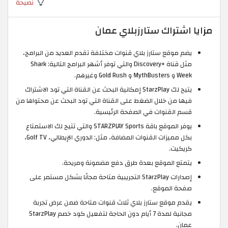
نصيحة
مزايا اشتراك ستارزبلاي عمان
يضم موقع ستارز بلاي قنوات مختلفة تقدم العديد من البرامج،
مثل قناة +Discovery والتي توفر أشهر البرامج التالية: Shark
Week و MythBusters و Gold Rush وغيرهم.
يتيح لك StarzPlay إمكانية البحث عن القناة التي تود الاشتراك
فيها من خلال الضغط على القناة التي تود البحث عن محتواها من
قسم القنوات في الصفحة الرئيسية.
يوفر الموقع باقة STARZPLAY Sports والتي تتيح لك الاستمتاع
بكل مميزات القنوات المضافة، مثل: الدوري الإيطالي، Golf TV،
كريكيت.
يتمتع الموقع بعدة طرق دفع مضمونة ومريحة.
إصدارات StarzPlay التجريبية متاحة مجانًا بشكل مستمر على
صفحة الموقع.
يقدم موقع ستارز بلاي ثلاث قنوات متاحة ضمن عرض تجربة
مجانية لمدة 7 أيام دون الحاجة لتفعيل كود خصم StarzPlay
عمان.