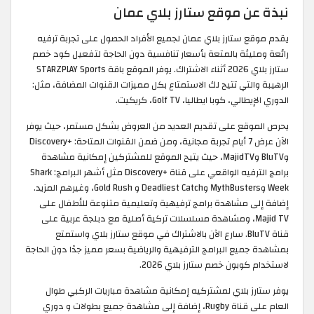
نبذة عن موقع ستارز بلاي عمان
يقدم موقع ستارز بلاي عمان لجميع الأفراد الحصول على تجربة ترفيه
رائعة ومليئة بالمتعة بأسعار تنافسية دون الحاجة لتفعيل كود خصم
ستارز بلاي 2026 أثناء الاشتراك. يوفر الموقع باقة STARZPLAY Sports
الرهيبة والتي تتيح لك الاستمتاع بكل مميزات القنوات المضافة، مثل:
الدوري الإيطالي، كوبا ايطاليا، Golf TV، كريكيت.
يحرص الموقع على تقديم العديد من العروض بشكل مستمر، حيث يوفر
الآن عرض 7 أيام تجربة مجانية، ومن ضمن القنوات المتاحة: +Discovery
وBluTV وMajidTV، حيث يتيح الموقع للمشتركين إمكانية مشاهدة
برامج الترفيه الواقعي على قناة +Discovery مثل أشهر البرامج: Shark
Week وMythBusters وDeadliest Catch و Gold Rush، وغيرهم المزيد.
إضافة إلى مشاهدة برامج ترفيهية وتعليمية متنوعة للأطفال على
Majid TV، ومشاهدة مسلسلات تركية أصلية مع دبلجة عربية على
قناة BluTV. سارع الآن بالاشتراك في موقع ستارز بلاي واستمتع
بمشاهدة جميع البرامج الترفيهية والرياضية بسعر مميز جدًا دون الحاجة
لاستخدام كوبون خصم ستارز بلاي 2026.
يوفر ستارز بلاي لمشتركيه إمكانية مشاهدة مباريات الركبي طوال
العام على قناة Rugby، إضافة إلى مشاهدة جميع بطولات و دوري