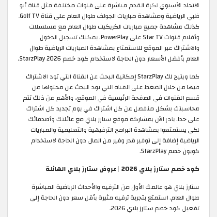
الاتحاد الآسيوي لكرة القدم مباشرة على قنوات مختلفة مثل قناة أبو
ظبي الرياضية ومشاهدة مباريات الجولف طوال العام على قناة Golf TV.
كذلك مشاهدة جميع مباريات الكريكيت طوال العام مع مسلسلات
وأفلام قنوات Star TV على PowerPlay. يمكنك تسجيل الدخول
والاشتراك عبر الموقع للاستمتاع بمشاهدة المباريات الرياضية طوال
العام بأفضل الأسعار دون الحاجة لاستخدام كود خصم StarzPlay 2026.
كما ويتيح لك StarzPlay إمكانية البحث عن القناة التي تود الاشتراك
فيها من خلال الضغط على القناة التي تود البحث عن محتواها من
قسم القنوات في الصفحة الرئيسية في الموقع، والأهم من ذلك تتم
محاسبتك بشكل منفصل عن كل اشتراك في يوم تجديد كل اشتراك
على حدا. بادر الآن بمشاركة موقع ستارز بلاي مع عائلتك وأصدقائك
لكي يستمتعوا بمشاهدة البرامج الترفيهية والتعليمية والمباريات
الرياضية إضافة إلى توفير قدر وفير من المال دون الحاجة لاستخدام
كوبون خصم StarzPlay.
كود خصم ستارز بلاي 2026 | عروض ستارز بلاي الهائلة
ستارز بلاي هو عالمك الأول من الترفيه والأحداث الرياضية المباشرة
طوال العام. استمتع بتجربة ترفيه مثيرة بأقل سعر دون الحاجة إلى
تفعيل كود خصم ستارز بلاي 2026.