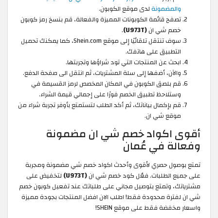
والمضمونة
لدى موقع الكوبون.
تصفح قائمة الكوبونات المميزة والفعالة، قم بنسخ رمز كوبون
خصم شي ان
(U973T)
.
سوف تنتقل تلقائيًا إلى موقع Shein.com، كما يمكنك تحميل
التطبيق على هاتفك.
ابحث عن المنتجات التي تود شراؤها وتجربتها.
والآن، أضفها إلى سلة المشتريات، ثم انتقل الى صفحة الدفع.
قم بلصق الكوبون في المكان المخصص لرمز القسيمة في
وستلاحظ تطبيق الخصم فورًا على إجمالي قيمة الشراء.
قم بإكمال بياناتك، ثم أكد الطلب لتستمتع بأوفر تجربة شراء من
موقع شي ان.
أقوى اكواد خصم شي ان مضمونة
وفعالة في عُمان
تمتع بوصول حصري لأقوى وأحدث اكواد خصم شي مضمونة ومجربة
على جميع الطلبات. فعّل كود خصم شي ان
(U973T)
لتخفيض على
مشترياتك، وتمتع بتوصيل مجاني على طلباتك عند تفعيل كوبون خصم
شي ان لفترة محدودة فقط! اطلب الان افضل المنتجات بجودة مميزة
واسعار مخفضة فقط على موقع SHEIN!