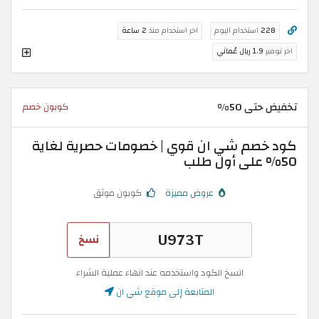
228
استخدام اليوم
اخر استخدام منذ
2 ساعة
اخر توفير
1.9 ريال عُماني
تخفيض حتى 50%
كوبون خصم
كود خصم شي ان قوي | خصومات حصرية لغاية
50% على أول طلب
عروض مميزة
كوبون موثق
نسخ
انسخ الكود واستخدمه عند انهاء عملية الشراء
المتابعة إلى موقع شي ان