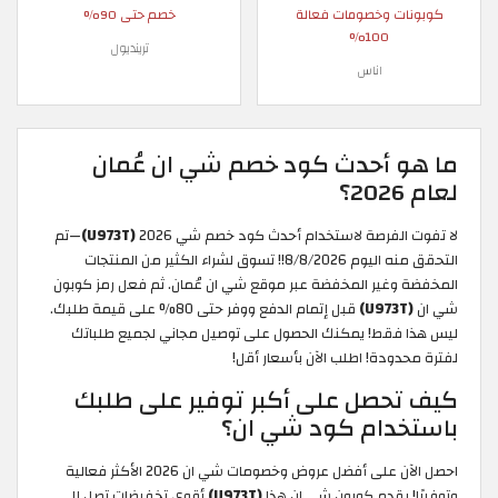
كوبونات وخصومات فعالة
خصم حتى 90%
100%
ترينديول
اناس
ما هو أحدث كود خصم شي ان عُمان
لعام 2026؟
لا تفوت الفرصة لاستخدام أحدث كود خصم شي 2026
(U973T)
—تم
التحقق منه اليوم 8/8/2026!! تسوق لشراء الكثير من المنتجات
المخفضة وغير المخفضة عبر موقع شي ان عُمان. ثم فعل رمز كوبون
شي ان
(U973T)
قبل إتمام الدفع ووفر حتى 80% على قيمة طلبك.
ليس هذا فقط! يمكنك الحصول على توصيل مجاني لجميع طلباتك
لفترة محدودة! اطلب الآن بأسعار أقل!
كيف تحصل على أكبر توفير على طلبك
باستخدام كود شي ان؟
احصل الآن على أفضل عروض وخصومات شي ان 2026 الأكثر فعالية
وتوفيرًا! يقدم كوبون شي ان هذا
(U973T)
أقوى تخفيضات تصل إلى