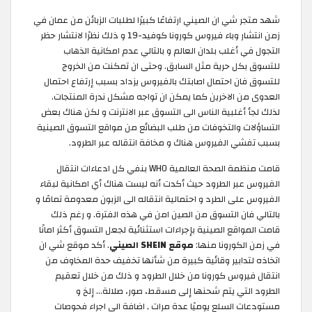
شهد متجر شي ان الصيني ارتفاعًا كبيرًا لطلبات الزبائن من عمان في
زمن انتشار وباء فيروس كورونا كوفيد-19 و ذلك نظرًا لانتشار حظر
التجول في أغلب بلدان العالم و بالتالي عدم امكانية الذهاب
للتسوق بكل حرية مثل السابق. وحتى ان تمكنت من الخروج
للتسوق فان احتمال اصابتك بالفيروس يزداد بسبب إرتفاع احتمال
العدوى من الاخرين كما يمكن ان تواجه مشكل ندرة المنتجات.
لذلك لجأ أغلبية الناس الى التسوق عبر الانترنت و لكن هناك بعض
التساؤلات والتخوفات من طلب البضائع من مواقع التسوق الصينية
بسبب تفشي الفيروس هناك و مخافة انتقاله عبر الطرود.
قامت منظمة الصحة العالمية WHO بنفي كل ادعاءات انتقال
الفيروس عبر الطرود حيث أكدت أنه ليست هناك أي امكانية لبقاء
الفيروس على الطرد و احتمالية انتقاله الى الزبون معدومة تمامًا و
بالتالي فان التسوق من الصين امن في هذه الفترة. و رغم ذلك
قامت المواقع الصينية بإجراءات استثنائية لجعل التسوق أكثر امانًا
في زمن الكورونا منها:
موقع SHEIN الصيني
. أكد موقع شي ان
اتخاذه لتدابير وقائية كبيرة من شأنها تخفيف حدة المخاوف من
انتقال فيروس كورونا من خلال الطرود و ذلك من خلال تعقيم
الطرود التي يتم شحنها إلى مسقط، صور، صلالة... إلخ و
مستودعات السلع يوميًا عدة مرات , اضافة الى اجراء فحوصات