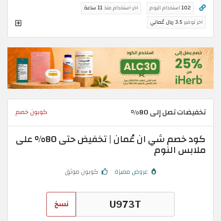
102
استخدام اليوم
اخر استخدام منذ
11 ساعة
اخر توفير
3.5 ريال عُماني
تخفيضات تصل إلى 80%
كوبون خصم
كود خصم شي ان عُمان | تخفيض حتى 80% على
ملابس النوم
عروض مميزة
كوبون موثق
نسخ