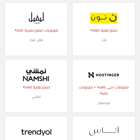
خصم لغاية 80%
كوبونات خصم حصرية 10%
نون
ليفل شوز
خصومات حتى 85% + كوبونات
خصم لغاية 80%
15%
نمشي
هوستنجر