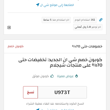
المتابعة إلى موقع شي ان
351
استخدام اليوم
اخر استخدام منذ
5 ساعة
اخر توفير
1.8 ريال عُماني
خصومات حتى 70%
كوبون خصم
كوبون خصم شي ان الجديد: تخفيضات حتى
70% على منتجات شيجلام
عروض مميزة
كوبون موثق
نسخ
انسخ الكود واستخدمه عند انهاء عملية الشراء