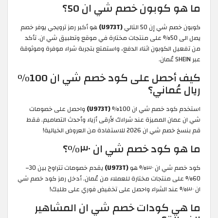
ما هو كوبون خصم شي ان 50؟
كوبون خصم شي إن 50 التالي
(U973T)
هو أكبر رمز ترويجي يوفر خصم
يصل الى 50% على منتجات مختارة في موقع وتطبيق شي ان. تأكد
من تفعيل الكوبون اثناء الدفع، واستمتع بتجربة شراء موفرة وموثوقة
عبر SHEIN عُمان.
كيف أحصل على كود خصم شي ان 100%
ريال عُماني؟
استخدم كود خصم شي ان 100%
(U973T)
واحصل على خصومات
شي ان عمان المميزة عند شراءك لأرقى أزياء وأحدث التصاميم. فقط
قم بنسخ خصم شي ان 2026 للاستفادة من العروض الخيالية!
ما هو كود خصم شي ان ٣٠%؟
كود خصم شي ان ٣٠% هو
(U973T)
يقدم خصومات تتراوح بين 30–
60% على منتجات مختارة للعملاء من عُمان. أدخل رمز كود خصم شي
ان ٣٠% عند الشراء واحصل على تخفيض فوري على طلبك!
ما هي كودات خصم شي ان المشاهير