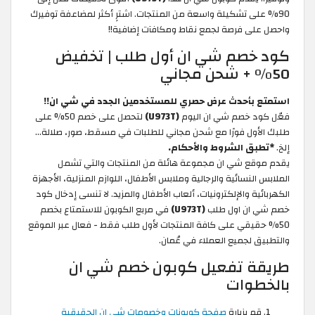
90% على تشكيلة واسعة من المنتجات. اشترِِ أكثر لمضاعفة توفيرك
واحصل على فرصة لجمع نقاط ومكافآت إضافية!!
كود خصم شي ان أول طلب | تخفيض
50% + شحن مجاني
استمتع بأحدث عرض حصري للمستخدمين الجدد في شي ان!!
فعّل كود خصم شي ان اليوم
(U973T)
لتحصل على خصم 50% على
طلبك الأول فورًا مع شحن مجاني للطلبات في مسقط، صور، صلالة...
إلخ.
*تطبق الشروط والأحكام.
يقدم موقع شي ان مجموعة هائلة من المنتجات والتي تشمل
الملابس النسائية والرجالية وملابس الأطفال، اللوازم المنزلية، الأجهزة
الكهربائية والإلكترونيات، ألعاب الأطفال والمزيد. لا تنسى إدخال كود
خصم شي ان اول طلب
(U973T)
في مربع الكوبون للاستمتاع بخصم
50% حقيقي على كافة المنتجات لأول طلب فقط - فعال عبر الموقع
والتطبيق لجميع العملاء في عُمان.
طريقة تفعيل كوبون خصم شي ان
بالخطوات
قم بزيارة
صفحة كوبونات وخصومات شي ان الحقيقية