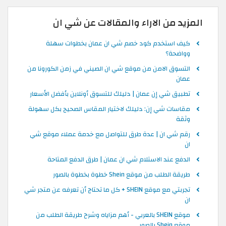
المزيد من الاراء والمقالات عن شي ان
كيف استخدم كود خصم شي ان عمان بخطوات سهلة
وواضحة؟
التسوق الامن من موقع شي ان الصيني في زمن الكورونا من
عمان
تطبيق شي إن عمان | دليلك للتسوق أونلاين بأفضل الأسعار
مقاسات شي إن: دليلك لاختيار المقاس الصحيح بكل سهولة
وثقة
رقم شي ان | عدة طرق للتواصل مع خدمة عملاء موقع شي
ان
الدفع عند الاستلام شي ان عمان | طرق الدفع المتاحة
طريقة الطلب من موقع Shein خطوة بخطوة بالصور
تجربتي مع موقع SHEIN + كل ما تحتاج أن تعرفه عن متجر شي
ان
موقع SHEIN بالعربي - أهم مزاياه وشرح طريقة الطلب من
موقع Shein بالصور