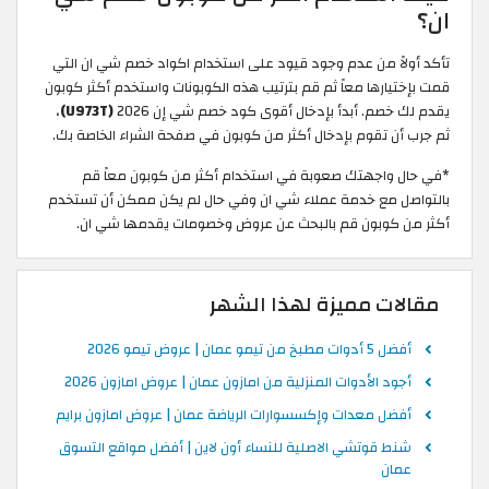
ان؟
تأكد أولاً من عدم وجود قيود على استخدام اكواد خصم شي ان التي
قمت بإختيارها معاً ثم قم بترتيب هذه الكوبونات واستخدم أكثر كوبون
يقدم لك خصم. أبدأ بإدخال أقوى كود خصم شي إن 2026
(U973T)
،
ثم جرب أن تقوم بإدخال أكثر من كوبون في صفحة الشراء الخاصة بك.
*في حال واجهتك صعوبة في استخدام أكثر من كوبون معاً قم
بالتواصل مع خدمة عملاء شي ان وفي حال لم يكن ممكن أن تستخدم
أكثر من كوبون قم بالبحث عن عروض وخصومات يقدمها شي ان.
مقالات مميزة لهذا الشهر
أفضل 5 أدوات مطبخ من تيمو عمان | عروض تيمو 2026
أجود الأدوات المنزلية من امازون عمان | عروض امازون 2026
أفضل معدات وإكسسوارات الرياضة عمان | عروض امازون برايم
شنط قوتشي الاصلية للنساء أون لاين | أفضل مواقع التسوق
عمان