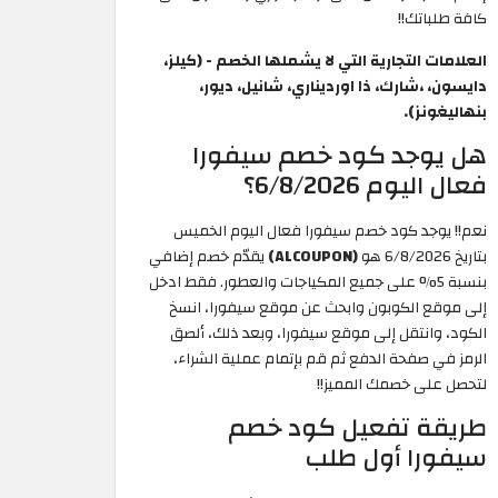
كافة طلباتك!!
العلامات التجارية التي لا يشملها الخصم - (كيلز،
دايسون، ،شارك، ذا اورديناري، شانيل، ديور،
بنهاليغونز).
هل يوجد كود خصم سيفورا
فعال اليوم 6/8/2026؟
نعم!! يوجد كود خصم سيفورا فعال اليوم الخميس
بتاريخ 6/8/2026 هو
(ALCOUPON)
يقدّم خصم إضافي
بنسبة 5% على جميع المكياجات والعطور. فقط ادخل
إلى موقع الكوبون وابحث عن موقع سيفورا، انسخ
الكود، وانتقل إلى موقع سيفورا، وبعد ذلك، ألصق
الرمز في صفحة الدفع ثم قم بإتمام عملية الشراء،
لتحصل على خصمك المميز!!
طريقة تفعيل كود خصم
سيفورا أول طلب