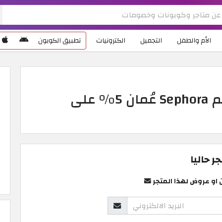
الأم والطفل
التجميل
الكترونيات
تطبيق الكوبون
أقوى كوبونات واكواد خصم Sephora عُمان 5% على
 حاليا
 او عروض لهذا المتجر