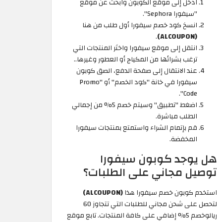
ادخل إلى موقع الكوبون وابحث عن موقع
"سيفورا Sephora".
انسخ كود خصم سيفورا أول طلب من هنا
.
(ALCOUPON)
انتقل إلى موقع سيفورا واختَر المنتجات التي
ترغب بشرائها من المكياج أو العطور وغيرها..
عند الانتقال إلى صفحة الدفع، الصق كوبون
سيفورا في خانة "كود الخصم" أو "Promo
Code".
اضغط "تطبيق" وسيتم خصم 5% من إجمالي
الطلب مباشرة.
قم بإتمام الشراء واستمتع بمنتجات سيفورا
المخفضة.
هل يوجد كوبون سيفورا
توصيل مجاني على الطلبات؟
استخدم كوبون خصم سيفورا هذا
(ALCOUPON)
لتحصل على شحن مجاني للطلبات التي تتجاوز 60
ريالوخصم 5% إضافي على كافة المنتجات. تابع موقع