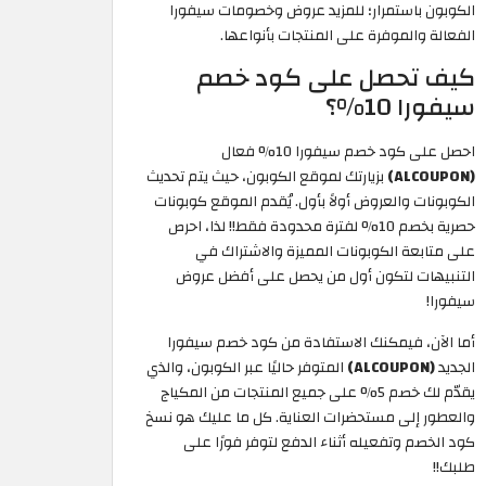
الكوبون باستمرار؛ للمزيد عروض وخصومات سيفورا
الفعالة والموفرة على المنتجات بأنواعها.
كيف تحصل على كود خصم
سيفورا 10%؟
احصل على كود خصم سيفورا 10% فعال
(ALCOUPON)
بزيارتك لموقع الكوبون، حيث يتم تحديث
الكوبونات والعروض أولاً بأول. يُقدم الموقع كوبونات
حصرية بخصم 10% لفترة محدودة فقط!! لذا، احرص
على متابعة الكوبونات المميزة والاشتراك في
التنبيهات لتكون أول من يحصل على أفضل عروض
سيفورا!
أما الآن، فيمكنك الاستفادة من كود خصم سيفورا
الجديد
(ALCOUPON)
المتوفر حاليًا عبر الكوبون، والذي
يقدّم لك خصم 5% على جميع المنتجات من المكياج
والعطور إلى مستحضرات العناية. كل ما عليك هو نسخ
كود الخصم وتفعيله أثناء الدفع لتوفر فورًا على
طلبك!!