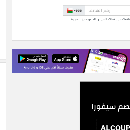
+968
 هاتفك حتى تصلك العروض الحصرية حين صدورها