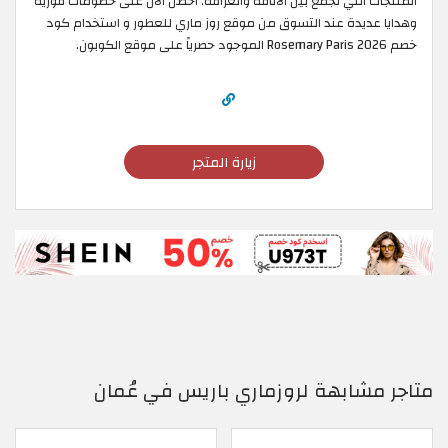
المنتجات التي تجمع بين الأناقة والعراقة. احصل الآن على خصومات فورية
وهدايا عديدة عند التسوق من موقع روز ماري للعطور و استخدام كود
خصم Rosemary Paris 2026 الموجود حصرياً على موقع الكوبون.
زيارة المتجر
متاجر مشابهة لروزماري باريس في عُمان