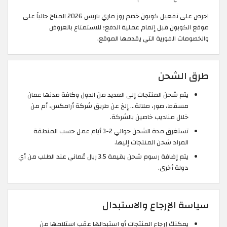
احرص على تفعيل كوبون خصم روز ماري باريس 2026 المتاح حالياً على
موقع الكوبون قبل إتمام عملية الدفع؛ للاستمتاع بالعروض
والخصومات الفورية التي يقدمها الموقع.
طرق الشحن
يتم شحن المنتجات إلى العديد من الدول وكافة مدنها عمان
مسقط، صور، صلالة... إلخ عن طريق شركة أرامكس، أم من
خلال مناديب خاصين بالشركة.
تستغرق مدة الشحن حوالي 2-3 أيام عمل حسب المنطقة
المراد شحن المنتجات إليها.
يتم إضافة رسوم شحن بقيمة 3.5 ريال عُماني عند الطلب من أي
دولة أخرى.
سياسة الإرجاع والاستبدال
يمكنك إرجاع المنتجات أو استبدالها عقب استلامها من