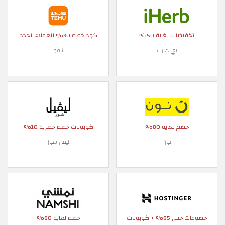
تخفيضات لغاية 50%
كود خصم 30% للعملاء الجدد
اي هيرب
تيمو
خصم لغاية 80%
كوبونات خصم حصرية 10%
نون
ليفل شوز
خصومات حتى 85% + كوبونات
خصم لغاية 80%