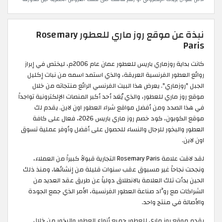
نبذة عن موقع روز ماري للعطور Rosemary
Paris
كانت بداية روزماري باريس للعطور عمان عام 2006م، ليختص في إبراز
روائع العطور الفرنسية العريقة، والذي استمد اسمه من نبات إكليل
الجبل "روزماري". يعرض هذا البيت الفرنسي الرائع منتجاته من خلال
موقع روز ماري للعطور، والذي يُعَد أحد أكبر المنصات الإلكترونية تواجداً
في هذا الصدد ومن أفضل مواقع شراء العطور اون لاين. يقدم لك
موقع الكوبون، كود خصم روز ماري باريس 2026، فعال على كافة
العطور والبخور للرجال والنساء للحصول على أفضل وأوفر عملية تسوق
اون لاين.
لقد لاقت علامة Rosemary Paris التجارية قبولاً كبيراً من العملاء،
ونجحت نجاحاً غير مسبوق عقب سنوات قليلة من إنشائها، ومنذ ذلك
الحين بدأت تلك العلامة بالانطلاق دولياً عن طريق عقد العديد من
الشراكات مع روَّاد صناعة العطور الفرنسية، الأمر الذي جمع الجودة
والأصالة في منتج واحد.
يقدم موقع روز ماري للعطور جميع أنواع العطور والبخور من خلال