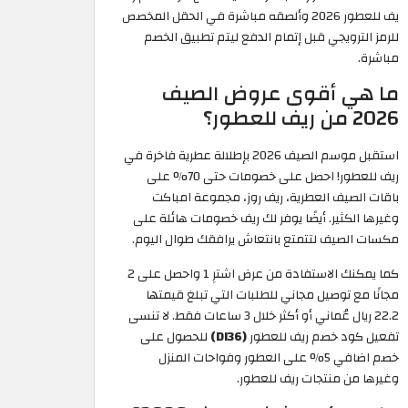
يف للعطور 2026 وألصقه مباشرة في الحقل المخصص
للرمز الترويجي قبل إتمام الدفع ليتم تطبيق الخصم
مباشرة.
ما هي أقوى عروض الصيف
2026 من ريف للعطور؟
استقبل موسم الصيف 2026 بإطلالة عطرية فاخرة في
ريف للعطور! احصل على خصومات حتى 70% على
باقات الصيف العطرية، ريف روز، مجموعة امباكت
وغيرها الكثير. أيضًا يوفر لك ريف خصومات هائلة على
مكسات الصيف لتتمتع بانتعاش يرافقك طوال اليوم.
كما يمكنك الاستفادة من عرض اشترِ 1 واحصل على 2
مجانًا مع توصيل مجاني للطلبات التي تبلغ قيمتها
22.2 ريال عُماني أو أكثر خلال 3 ساعات فقط. لا تنسى
تفعيل كود خصم ريف للعطور
(DI36)
للحصول على
خصم اضافي 5% على العطور وفواحات المنزل
وغيرها من منتجات ريف للعطور.