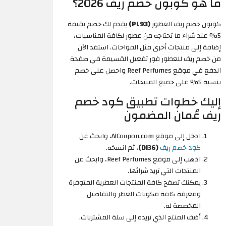
ما هو كوبون خصم ريف 2026؟
كوبون خصم ريف العطور
(PL93)
يقدم لك خصم بقيمة
5% عند شراء ما تحتاجه من عطور لكافة المناسبات،
إضافة إلى منتجات أخرى مثل الفواحات. استفد الآن
من خصم ريف للعطور فور تفعيل القسيمة في صفحة
الدفع في موقع Reef Perfumes واحصل على خصم
بنسبة 5% على جميع المنتجات.
إليك خطوات تطبيق كود خصم
ريف عُمان المضمون
ادخل إلى موقع AlCoupon.com، وابحث عن
كود خصم ريف
(DI36)
، ثم انسخه.
اذهب إلى موقع Reef Perfumes، وابحث عن
المنتجات التي تريد شرائها.
يمكنك تصفح كافة المنتجات العطرية المتوفرة
ومعرفة كافة مكونات العطر والتفاصيل
المخصصة له.
أضف المنتج الذي تريده إلى سلة المشتريات.