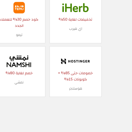
تخفيضات لغاية 50%
كود خصم 30% للعملاء
الجدد
اي هيرب
تيمو
خصومات حتى 85% +
خصم لغاية 80%
كوبونات 15%
نمشي
هوستنجر