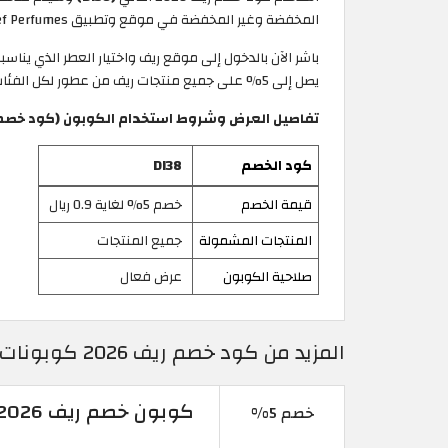
المخفضة وغير المخفضة في موقع وتطبيق Reef Perfumes للعطور.
باشر الآن بالدخول إلى موقع ريف واختيار العطر الذي ين
يصل إلى 5% على جميع منتجات ريف من عطور لكل الفئات إلى عطور للشعر والجسم، وغيره.
تفاصيل العرض وشروط استخدام الكوبون (كود خصم ريف 
كود الخصم
DI38
قيمة الخصم
خصم 5% لغاية 0.9 ريال
المنتجات المشمولة
جميع المنتجات
صلاحية الكوبون
عرض فعال
المزيد من كود خصم ريف 2026 كوبونات Reef Perfumes عُمان فعالة 100%
كوبون خصم ريف 2026 | خصم 5% على كافة العطور
خصم 5%