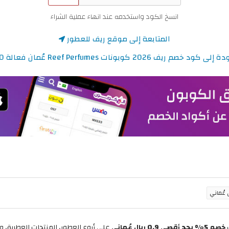
انسخ الكود واستخدمه عند انهاء عملية الشراء
المتابعة إلى موقع ريف للعطور
 كود خصم ريف 2026 كوبونات Reef Perfumes عُمان فعالة 100%
خصم 5% بحد أقصى 0.9 ريال عُماني
على أروع العطور، المنتجات العطرية، 