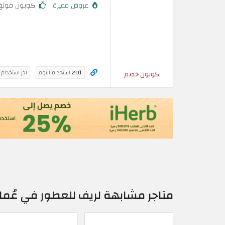
عروض مميزة
كوبون موثق
201
استخدام اليوم
اخر استخدام
كوبون خصم
متاجر مشابهة لريف للعطور في عُما