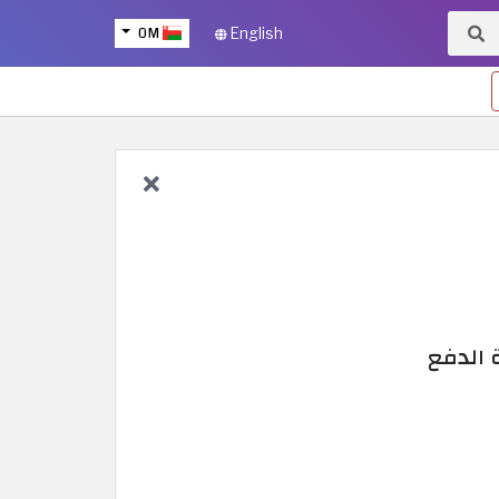
OM
English