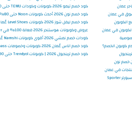
جر عمان
كود خصم تيمو 2026 كوبونات وكودات TEMU حتى 90% على الطلبات
سوق في عمان
كود خصم نون 2026 أحدث كوبونات Noon حتى 80% على المنتجات
ع الكوبون
كود خصم ليفل شوز 2026 كوبونات Level Shoes عُمان فعالة 100%
لكوبون في عمان
عروض وكوبونات هوستنجر 2026 فعالة 100% في Hostinger عُمان
صوصية
كودات خصم نمشي 2026 أقوى كوبونات Namshi عُمان فعالة ومحدثة
م كوبون الخصم؟
كود خصم اناس عُمان 2026 كوبونات وخصومات Ounass فعالة 100%
ينديول
كود خصم ترينديول 2026 | كوبونات Trendyol حتى 90% فعالة اليوم
 خصم نون
نتجات في عمان
 Sporter