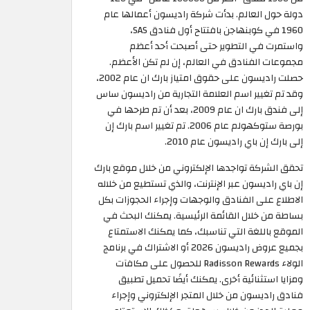
دولة حول العالم. بدأت شركة راديسون أعمالها عام
1960 في كوبنهاجن بافتتاح أول فنادق SAS،
واستمرت في التطوير حتى أصبحت أحد أعظم
مجموعات الفنادق في العالم، إن لم تكن الأعظم.
حصلت راديسون على حقوق امتياز بارك ان عام 2002،
وقد تم تغيير اسم العلامة التجارية من راديسون ساس
إلى فندق بارك ان عام 2009، بعد أن تم طرحها في
بورصة ستوكهولم عام 2006. تم تغيير اسم بارك إن
إلى بارك إن باي راديسون عام 2010.
تحقق الشركة تواجدها الإلكتروني من خلال موقع بارك
إن باي راديسون عبر الإنترنت، والذي تستطيع من خلاله
الاطلاع على الفنادق والوجهات وإجراء الحجوزات بكل
بساطة من خلال القائمة الرئيسية. يمكنك البحث في
الموقع باللغة التي تناسبك، كما يمكنك الاستمتاع
بجميع عروض راديسون 2026 أو الاشتراك في برنامج
الولاء Radisson Rewards للحصول على مكافآت
ومزايا استثنائية أخرى. يمكنك أيضًا تحميل تطبيق
فنادق راديسون من خلال المتجر الإلكتروني وإجراء