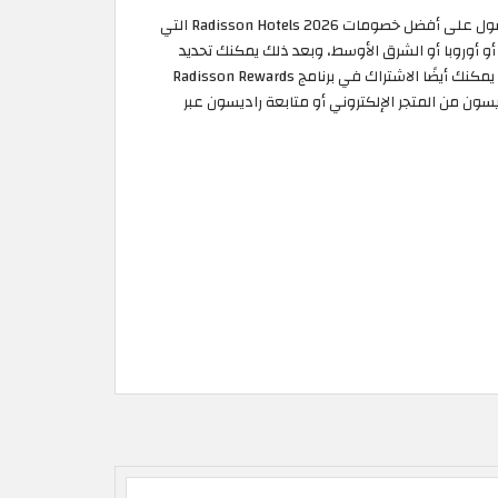
استمتع الآن بإقامتك في أفضل فنادق راديسون عمان العالمية بخصم يصل إلى 25٪ في حالة الدفع المُسبق أثناء الحجز. يمكنك الآن الحصول على أفضل خصومات Radisson Hotels 2026 التي
و أوروبا أو الشرق الأوسط، وبعد ذلك يمكنك تحديد
الفندق الذي تنوي الإقامة فيه، مثل: فندق راديسون بلو وفندق بارك ان وبارك بلازا وغيرها من فنادق بارك إن باي راديسون الفاخرة الأخرى. يمكنك أيضًا الاشتراك في برنامج Radisson Rewards
نادق راديسون من المتجر الإلكتروني أو متابعة راديسون عبر