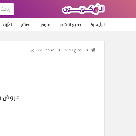
الرئيسية
جميع المتاجر
عروض
نصائح
الأزياء
جميع المتاجر
فنادق راديسون
عروض راديسون 2026 | خصم حت