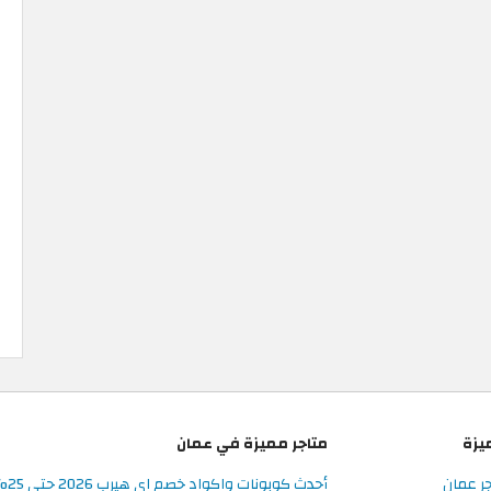
يزة
متاجر مميزة في عمان
جر عمان
أحدث كوبونات واكواد خصم اي هيرب 2026 حتى 25% في iHerb عُمان