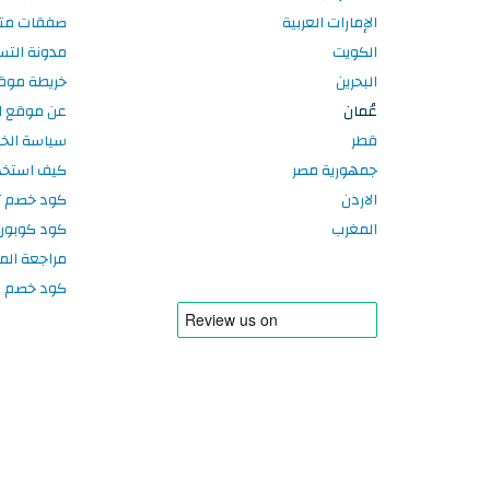
الإمارات العربية
صفقات متا
الكويت
مدونة الت
البحرين
خريطة موق
عُمان
عن موقع ا
قطر
سياسة الخ
جمهورية مصر
كيف استخد
الاردن
كود خصم تر
المغرب
كود كوبون
مراجعة الم
كود خصم سبورتر