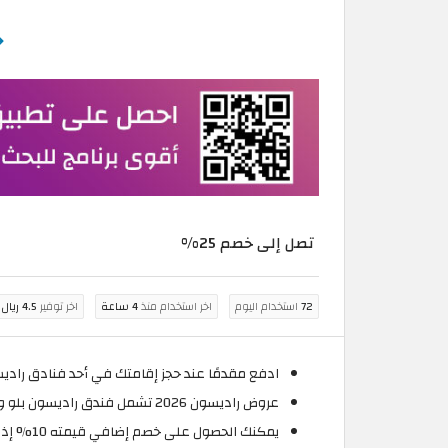
تصل إلى خصم 25%
72
استخدام اليوم
اخر استخدام منذ
4 ساعة
اخر توفير
4.5 ريال عُماني
ادفع مقدمًا عند حجز إقامتك في أحد فنادق راديسون عمان و
عروض راديسون 2026 تشمل فندق راديسون بلو وفندق بارك ان وجميع الفنادق الأخرى.
يمكنك الحصول على خصم إضافي قيمته 10% إذا كنت أحد أعضاء برنامج الولاء Radisson Rewards.