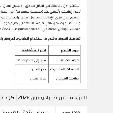
تجعل إقامتك لاتُنسى عند تخطيطك للسفر من أجل العمل أو 
والاستمتاع بخصم إضافي قي
منصات التواصل الاجتماعي المختلفة للاطلاع على أحدث ع
تفاصيل العرض وشروط استخدام الكوبون (عروض راديسون | خصم حتى 25% عل
كود الخصم
انقر للمشاهدة
قيمة الخصم
تصل إلى خصم 25%
المنتجات المشمولة
حجز الفندق
صلاحية الكوبون
عرض فعال
المزيد من عروض راديسون 2026 | كود خصم فنادق راديسون عمان
عروض فندق راديسون بلو | خصم 10% لأعضاء
10% خصم