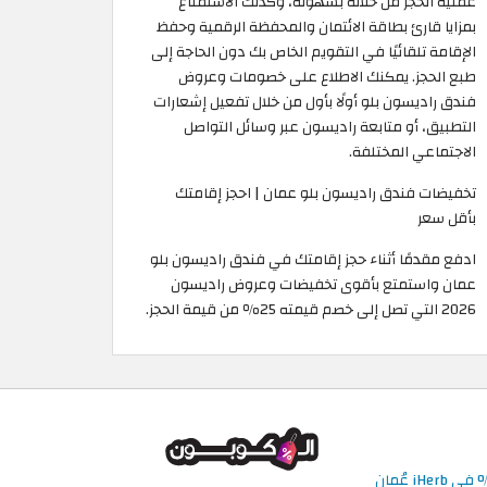
عملية الحجز من خلاله بسهولة، وكذلك الاستمتاع
بمزايا قارئ بطاقة الائتمان والمحفظة الرقمية وحفظ
الإقامة تلقائيًا في التقويم الخاص بك دون الحاجة إلى
طبع الحجز. يمكنك الاطلاع على خصومات وعروض
فندق راديسون بلو أولًا بأول من خلال تفعيل إشعارات
التطبيق، أو متابعة راديسون عبر وسائل التواصل
الاجتماعي المختلفة.
تخفيضات فندق راديسون بلو عمان | احجز إقامتك
بأقل سعر
ادفع مقدمًا أثناء حجز إقامتك في فندق راديسون بلو
عمان واستمتع بأقوى تخفيضات وعروض راديسون
2026 التي تصل إلى خصم قيمته 25٪ من قيمة الحجز.