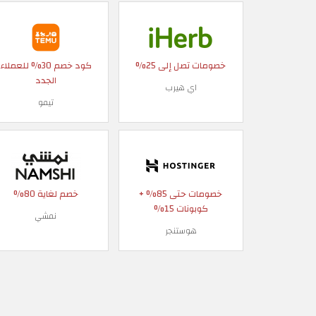
خصومات تصل إلى 25%
كود خصم 30% للعملاء
الجدد
اي هيرب
تيمو
خصومات حتى 85% +
خصم لغاية 80%
كوبونات 15%
نمشي
هوستنجر