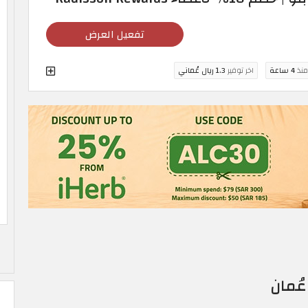
تفعيل العرض
منذ
4 ساعة
اخر توفير
1.3 ريال عُماني
ُمان