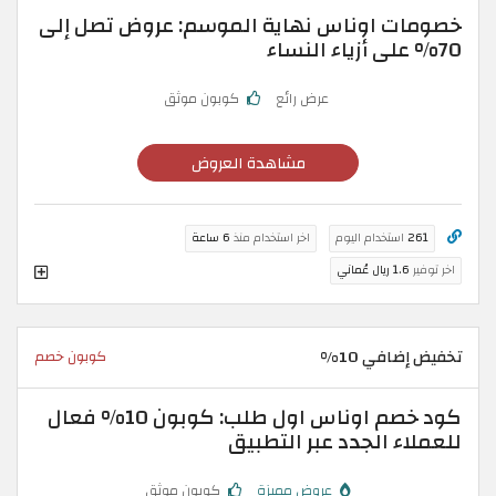
خصومات اوناس نهاية الموسم: عروض تصل إلى
70% على أزياء النساء
عرض رائع
كوبون موثق
مشاهدة العروض
261
استخدام اليوم
اخر استخدام منذ
6 ساعة
اخر توفير
1.6 ريال عُماني
تخفيض إضافي 10%
كوبون خصم
كود خصم اوناس اول طلب: كوبون 10% فعال
للعملاء الجدد عبر التطبيق
عروض مميزة
كوبون موثق