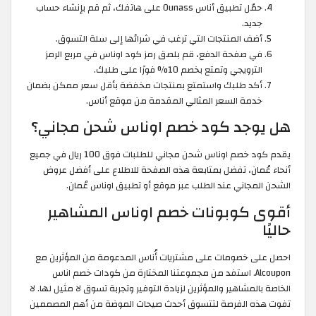
حمّل تطبيق أناس Ounass على هاتفك، ثم قم بإنشاء حساب
جديد.
أضف المنتجات التي ترغب في شرائها إلى سلة التسوق.
في صفحة الدفع، قم بلصق رمز كود اوناس في مربع الرمز
الترويجي وتمتع بخصم 10% فورًا على طلبك.
أكد طلبك واستمتع بمنتجات مخفضة بأقل سعر ممكن بضمان
خدمة السعر المثالي المقدمة من موقع أناس.
هل يوجد كود خصم اوناس شحن مجاني؟
يقدم كود خصم اوناس شحن مجاني للطلبات فوق 100 ريال في جميع
أنحاء عُمان، تفضل بمتابعة هذه الصفحة للاطلاع على أفضل عروض
الشحن المجاني عند الطلب عبر موقع أو تطبيق اوناس عُمان.
أقوى كوبونات خصم اوناس المشاهير
حاليًا
احصل على خصومات على مشتريات أُناس المدعومة من المؤثرين مع
Alcoupon. استفد من مجموعتنا المختارة من كودات خصم اناس
الخاصة بالمشاهير والمؤثرين لزيادة التوفير وتجربة تسوق لا مثيل لها. لا
تفوت هذه الفرصة لتتسوق أحدث صيحات الموضة من أهم المصممين