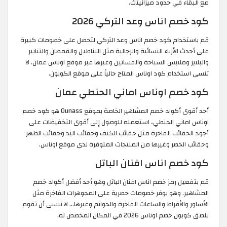
مع البقاء في حدود ميزانيتك.
كود خصم اناس وعد التركي 2026
قم باستخدام كود خصم اناس وعد التركي لتحصل على خصومات كبيرة
على أحدث الأزياء النسائية والرجالية مثل البناطيل والقمصان والتنانير
والبلايز وملابس السباحة والفساتين وغيرها عبر موقع اوناس عمان. لا
تنسى استخدام كود اوناس المتاح حالياً على موقع الكوبون.
كود خصم اوناس اماني الحنطي عمان
أحد أقوى أكواد خصم المشاهير الخاصة بموقع Ounass هو كود خصم
اوناس اماني الحنطي، استعمله للوصول إلى أقوى التخفيضات على
أجود الحقائب الفاخرة مثل حقائب الكتف وحقائب اليد وحقائب الظهر
وحقائب الخصر وغيرها من المنتجات المتوفرة لدى موقع اوناس.
كود خصم اناس افنان الباتل
قم بتفعيل رمز خصم اناس افنان الباتل وهو أحد أفضل أكواد خصم
المشاهير. وهو يوفر خصومات حصرية على المجوهرات الفاخرة مثل
الأساور والأقراط والساعات الفاخرة والخواتم وغيرها... لا تنسى أن تقوم
بلصق كوبون خصم اوناس 2026 في المكان المخصص له.