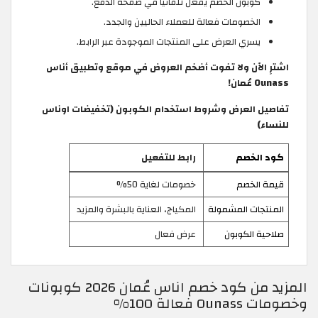
كوبون الخصم يُفعل تلقائيًا في صفحة الدفع.
الخصومات فعالة للعملاء الحاليين والجدد.
يسري العرض على المنتجات الموجودة عبر الرابط.
اشترِ الآن ولا تفوت أضخم العروض في موقع وتطبيق أناس
Ounass عُمان!
تفاصيل العرض وشروط استخدام الكوبون (تخفيضات اوناس
للنساء)
كود الخصم
رابط للتفعيل
قيمة الخصم
خصومات لغاية 50%
المنتجات المشمولة
المكياج، العناية بالبشرة والمزيد
صلاحية الكوبون
عرض فعال
المزيد من كود خصم اناس عُمان 2026 كوبونات
وخصومات Ounass فعالة 100%