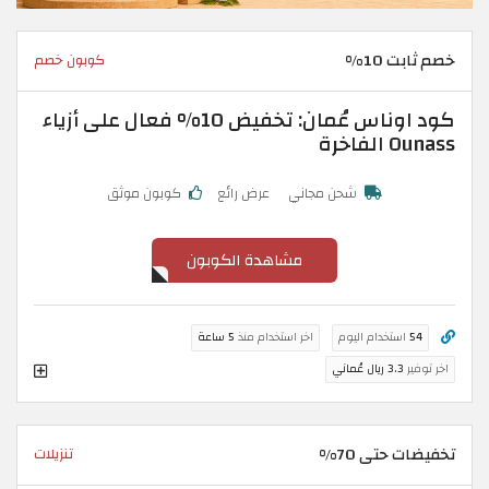
خصم ثابت 10%
كوبون خصم
كود اوناس عُمان: تخفيض 10% فعال على أزياء
Ounass الفاخرة
شحن مجاني
عرض رائع
كوبون موثق
مشاهدة الكوبون
54
استخدام اليوم
اخر استخدام منذ
5 ساعة
اخر توفير
3.3 ريال عُماني
تخفيضات حتى 70%
تنزيلات