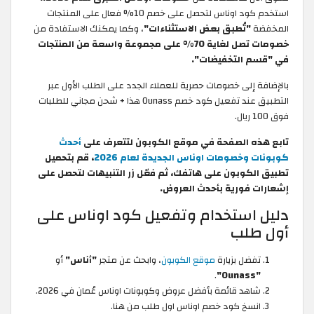
استخدم كود اوناس لتحصل على خصم 10% فعال على المنتجات
المخفضة
"تُطبق بعض الاستثناءات"
، وكما يمكنك الاستفادة من
خصومات تصل لغاية 70% على مجموعة واسعة من المنتجات
في "قسم التخفيضات".
بالإضافة إلى خصومات حصرية للعملاء الجدد على الطلب الأول عبر
التطبيق عند تفعيل كود خصم Ounass هذا + شحن مجاني للطلبات
فوق 100 ريال.
تابع هذه الصفحة في موقع الكوبون لتتعرف على
أحدث
كوبونات وخصومات اوناس الجديدة لعام 2026
، قم بتحميل
تطبيق الكوبون على هاتفك، ثم فعّل زر التنبيهات لتحصل على
إشعارات فورية بأحدث العروض.
دليل استخدام وتفعيل كود اوناس على
أول طلب
تفضل بزيارة
موقع الكوبون
، وابحث عن متجر
"أناس"
أو
.
"Ounass"
شاهد قائمة بأفضل عروض وكوبونات اوناس عُمان في 2026.
انسخ كود خصم اوناس اول طلب من هنا.