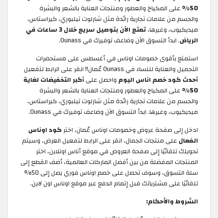
50%
على المكياج والعطور ومنتجات العناية بالشعر والبشرة
والجسم من علامات تجارية رائدة مثل شارلوت تيلبوري، كيراستاس،
ميديكيوب، وغيرها،
تمتع الآن بتوصيل سريع خلال 3 ساعات في
الرياض
. ابدأ التسوق الآن وضاعف توفيرك في Ounass.
استمتع بأقوى خصومات اوناس في أغسطس على مستحضرات
التجميل والعناية للنساء في Ounass عُمان!! انقر على الرابط لتفعيل
أحدث كود خصم اناس اليوم
واحصل على
أكبر التخفيضات لغاية
50%
على المكياج والعطور ومنتجات العناية بالشعر والبشرة
والجسم من علامات تجارية رائدة مثل شارلوت تيلبوري، كيراستاس،
ميديكيوب، وغيرها. ابدأ التسوق الآن وضاعف توفيرك في Ounass.
ادخل إلى صفحة عروض وخصومات اوناس عُمان، اختر
كود اوناس
الفعال
على منتجات الجمال، انقر على الرابط لتفعيل العرض، وسيتم
تحويلك تلقائيًا إلى صفحة العروض في موقع أناس اونلاين، اختر
المنتجات المفضلة من بين أفضل الماركات العالمية، أضف القطع إلى
سلة التسوق، وسوف تحصل على خصم اوناس فوري يصل إلى 50%
تلقائيًا على مشترياتك قبل إتمام الدفع عبر موقع اوناس اون لاين.
الشروط والأحكام: