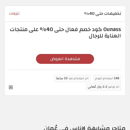
تخفيضات حتى 40%
تنزيلات
Ounass كود خصم فعال حتى 40% على منتجات
العناية للرجال
مشاهدة العروض
148
استخدام اليوم
اخر استخدام منذ
10 ساعة
اخر توفير
2.2 ريال عُماني
متاجر مشابهة لاناس في عُمان