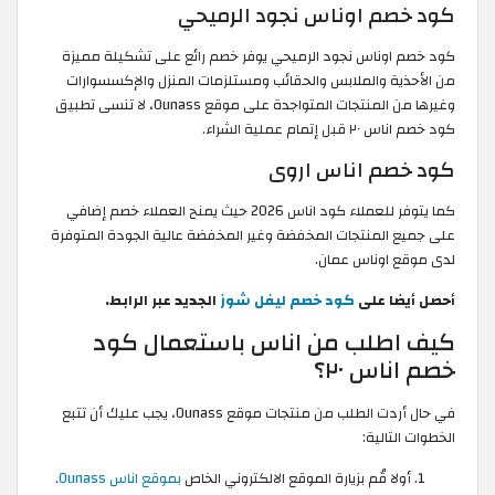
كود خصم اوناس نجود الرميحي
كود خصم اوناس نجود الرميحي يوفر خصم رائع على تشكيلة مميزة
من الأحذية والملابس والحقائب ومستلزمات المنزل والإكسسوارات
وغيرها من المنتجات المتواجدة على موقع Ounass، لا تنسى تطبيق
كود خصم اناس ٢٠ قبل إتمام عملية الشراء.
كود خصم اناس اروى
كما يتوفر للعملاء كود اناس 2026 حيث يمنح العملاء خصم إضافي
على جميع المنتجات المخفضة وغير المخفضة عالية الجودة المتوفرة
لدى موقع اوناس عمان.
أحصل أيضا على
كود خصم ليفل شوز
الجديد عبر الرابط.
كيف اطلب من اناس باستعمال كود
خصم اناس ٢٠؟
في حال أردت الطلب من منتجات موقع Ounass، يجب عليك أن تتبع
الخطوات التالية:
أولا قُم بزيارة الموقع الالكتروني الخاص
بموقع اناس Ounass
.