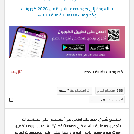
العودة إلى كود خصم اناس عُمان 2026 كوبونات
وخصومات Ounass فعالة 100%
خصومات لغاية 50%
تنزيلات
288
استخدام اليوم
اخر استخدام منذ
7 ساعة
اخر توفير
3.2 ريال عُماني
استمتع بأقوى خصومات اوناس في أغسطس على مستحضرات
التجميل والعناية للنساء في Ounass عُمان!! انقر على الرابط لتفعيل
أحدث كود خصم اناس اليوم
واحصل على
أكبر التخفيضات لغاية