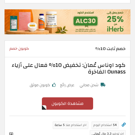
خصم ثابت 10%
كوبون خصم
كود اوناس عُمان: تخفيض 10% فعال على أزياء
Ounass الفاخرة
شحن مجاني
عرض رائع
كوبون موثق
مشاهدة الكوبون
54
استخدام اليوم
اخر استخدام منذ
5 ساعة
اخر توفير
3.3 ريال عُماني