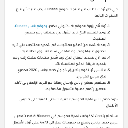
في حال أردت الطلب من منتجات موقع Ounass، يجب عليك أن تتبع
الخطوات التالية:
أولا قُم بزيارة الموقع الالكتروني الخاص
بموقع اناس Ounass
.
توجه للقسم الذي تريد الشراء من منتجاته وقم بتصفح
المنتجات.
بعد الانتهاء من تصفح المنتجات، قم بتحديد المنتجات التي تريد
الحصول عليها وقم بوضعها في سلة التسوق الخاصة بك.
قم الآن بتحديد المكان الذي تريد شحن منتجات طلبك إليه وقم
بتحديد طريقة الدفع المناسبة لك.
لا تنسى أن تقوم بتطبيق كوبون خصم اوناس 2026 الحصري
لدى موقع الكوبون.
سيقوم موقع اوناس بإرسال رسالة عبر البريد الإلكتروني تأكد
للعميل إتمام عملية التسوق الخاصة به.
كود خصم اناس نهاية الموسم: تخفيضات حتى 70% على ملابس
الأطفال
استمتع بأحدث تخفيضات نهاية الموسم في Ounass! اضغط لتفعيل
عرض خصم اوناس وتمتع ب خصومات تصل الى 70% على أزياء الأطفال