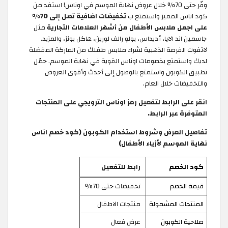
وفّر حتى 70% خلال عروض نهاية الموسم في اوناس! استفد من
كود اناس المميز
واستمتع ب
تخفيضات اضافية تصل إلى 70%
على اجمل ملابس الأطفال من أشهر العلامات التجارية
مثل
جاسمين اند الايا، أديداس، بولو رالف لورين، هاكل بونز، والمزيد.
لاتفوت الفرصة الذهبية لشراء ملابس طفلك من الماركة المفضلة
لديك واستمتع بخصومات اوناس القوية في نهاية الموسم. حمّل
تطبيق الكوبون واستمتع بالوصول إلى أحدث وأقوى العروض
والتخفيضات خلال العام.
انقر على الرابط لتفعيل رمز اوناس الترويجي على المنتجات
المتوفرة عبر الرابط.
تفاصيل العرض وشروط استخدام الكوبون (كود خصم اناس
نهاية الموسم لأزياء الأطفال)
كود الخصم
رابط للتفعيل
قيمة الخصم
تخفيضات حتى 70%
المنتجات المشمولة
منتجات الاطفال
صلاحية الكوبون
عرض فعال