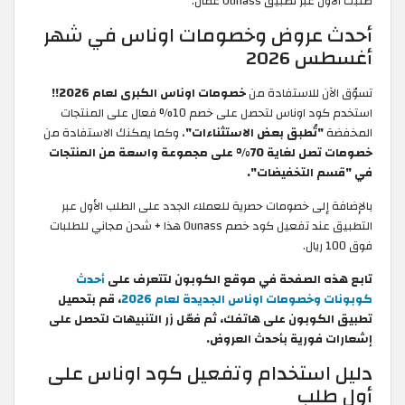
طلبك الأول عبر تطبيق Ounass عُمان.
أحدث عروض وخصومات اوناس في شهر
أغسطس 2026
تسوّق الآن للاستفادة من
خصومات اوناس الكبرى لعام 2026!!
استخدم كود اوناس لتحصل على خصم 10% فعال على المنتجات
المخفضة
"تُطبق بعض الاستثناءات"
، وكما يمكنك الاستفادة من
خصومات تصل لغاية 70% على مجموعة واسعة من المنتجات
في "قسم التخفيضات".
بالإضافة إلى خصومات حصرية للعملاء الجدد على الطلب الأول عبر
التطبيق عند تفعيل كود خصم Ounass هذا + شحن مجاني للطلبات
فوق 100 ريال.
تابع هذه الصفحة في موقع الكوبون لتتعرف على
أحدث
كوبونات وخصومات اوناس الجديدة لعام 2026
، قم بتحميل
تطبيق الكوبون على هاتفك، ثم فعّل زر التنبيهات لتحصل على
إشعارات فورية بأحدث العروض.
دليل استخدام وتفعيل كود اوناس على
أول طلب