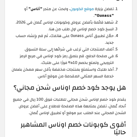
تفضل بزيارة
موقع الكوبون
، وابحث عن متجر
"أناس"
أو
.
"Ounass"
شاهد قائمة بأفضل عروض وكوبونات اوناس عُمان في 2026.
انسخ كود خصم اوناس اول طلب من هنا.
حمّل تطبيق أناس Ounass على هاتفك، ثم قم بإنشاء حساب
جديد.
أضف المنتجات التي ترغب في شرائها إلى سلة التسوق.
في صفحة الدفع، قم بلصق رمز كود اوناس في مربع الرمز
الترويجي وتمتع بخصم 10% فورًا على طلبك.
أكد طلبك واستمتع بمنتجات مخفضة بأقل سعر ممكن بضمان
خدمة السعر المثالي المقدمة من موقع أناس.
هل يوجد كود خصم اوناس شحن مجاني؟
يقدم كود خصم اوناس شحن مجاني للطلبات فوق 100 ريال في جميع
أنحاء عُمان، تفضل بمتابعة هذه الصفحة للاطلاع على أفضل عروض
الشحن المجاني عند الطلب عبر موقع أو تطبيق اوناس عُمان.
أقوى كوبونات خصم اوناس المشاهير
حاليًا