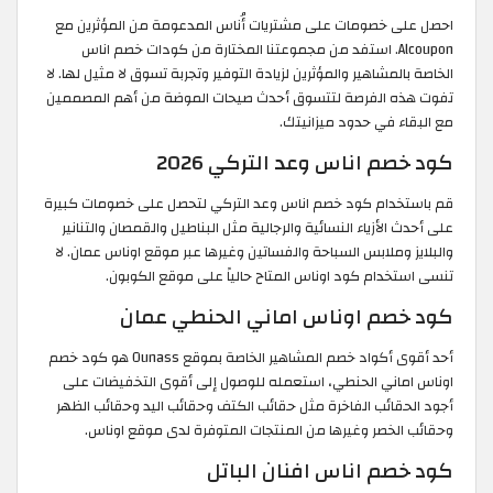
احصل على خصومات على مشتريات أُناس المدعومة من المؤثرين مع
Alcoupon. استفد من مجموعتنا المختارة من كودات خصم اناس
الخاصة بالمشاهير والمؤثرين لزيادة التوفير وتجربة تسوق لا مثيل لها. لا
تفوت هذه الفرصة لتتسوق أحدث صيحات الموضة من أهم المصممين
مع البقاء في حدود ميزانيتك.
كود خصم اناس وعد التركي 2026
قم باستخدام كود خصم اناس وعد التركي لتحصل على خصومات كبيرة
على أحدث الأزياء النسائية والرجالية مثل البناطيل والقمصان والتنانير
والبلايز وملابس السباحة والفساتين وغيرها عبر موقع اوناس عمان. لا
تنسى استخدام كود اوناس المتاح حالياً على موقع الكوبون.
كود خصم اوناس اماني الحنطي عمان
أحد أقوى أكواد خصم المشاهير الخاصة بموقع Ounass هو كود خصم
اوناس اماني الحنطي، استعمله للوصول إلى أقوى التخفيضات على
أجود الحقائب الفاخرة مثل حقائب الكتف وحقائب اليد وحقائب الظهر
وحقائب الخصر وغيرها من المنتجات المتوفرة لدى موقع اوناس.
كود خصم اناس افنان الباتل