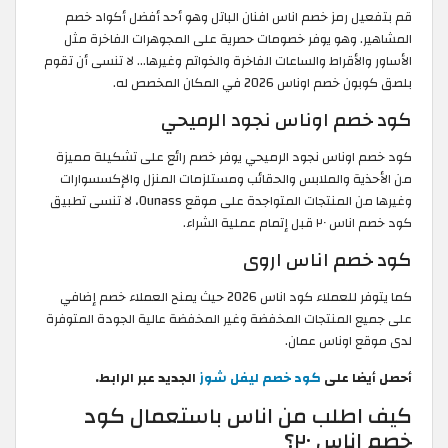
قم بتفعيل رمز خصم اناس افنان الباتل وهو أحد أفضل أكواد خصم
المشاهير. وهو يوفر خصومات حصرية على المجوهرات الفاخرة مثل
الأساور والأقراط والساعات الفاخرة والخواتم وغيرها... لا تنسى أن تقوم
بلصق كوبون خصم اوناس 2026 في المكان المخصص له.
كود خصم اوناس نجود الرميحي
كود خصم اوناس نجود الرميحي يوفر خصم رائع على تشكيلة مميزة
من الأحذية والملابس والحقائب ومستلزمات المنزل والإكسسوارات
وغيرها من المنتجات المتواجدة على موقع Ounass، لا تنسى تطبيق
كود خصم اناس ٢٠ قبل إتمام عملية الشراء.
كود خصم اناس اروى
كما يتوفر للعملاء كود اناس 2026 حيث يمنح العملاء خصم إضافي
على جميع المنتجات المخفضة وغير المخفضة عالية الجودة المتوفرة
لدى موقع اوناس عمان.
أحصل أيضا على
كود خصم ليفل شوز
الجديد عبر الرابط.
كيف اطلب من اناس باستعمال كود
خصم اناس ٢٠؟