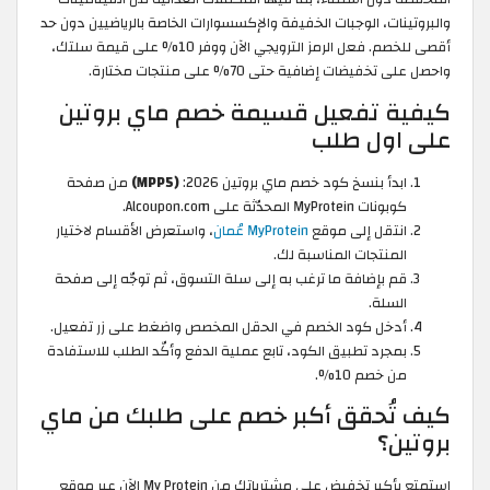
والبروتينات، الوجبات الخفيفة والإكسسوارات الخاصة بالرياضيين دون حد
أقصى للخصم. فعل الرمز الترويجي الآن ووفر 10% على قيمة سلتك،
واحصل على تخفيضات إضافية حتى 70% على منتجات مختارة.
كيفية تفعيل قسيمة خصم ماي بروتين
على اول طلب
ابدأ بنسخ كود خصم ماي بروتين 2026:
(MPP5)
من صفحة
كوبونات MyProtein المحدّثة على Alcoupon.com.
انتقل إلى موقع
MyProtein عُمان
، واستعرض الأقسام لاختيار
المنتجات المناسبة لك.
قم بإضافة ما ترغب به إلى سلة التسوق، ثم توجّه إلى صفحة
السلة.
أدخل كود الخصم في الحقل المخصص واضغط على زر تفعيل.
بمجرد تطبيق الكود، تابع عملية الدفع وأكّد الطلب للاستفادة
من خصم 10%.
كيف تُحقق أكبر خصم على طلبك من ماي
بروتين؟
استمتع بأكبر تخفيض على مشترياتك من My Protein الآن عبر موقع