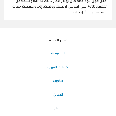
فعّل أقوى كود خصم ماي بروتين عُمان 2026 (MPP5) واستفد من
تخفيض 10% على الملابس الرياضية، بروتينات، إلخ، وخصومات حصرية
للعملاء الجدد لأول طلب.
تغيير الدولة
السعودية
الإمارات العربية
الكويت
البحرين
عُمان