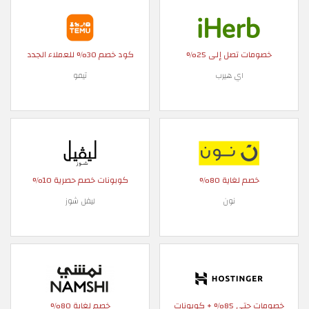
خصومات تصل إلى 25%
كود خصم 30% للعملاء الجدد
اي هيرب
تيمو
خصم لغاية 80%
كوبونات خصم حصرية 10%
نون
ليفل شوز
خصومات حتى 85% + كوبونات
خصم لغاية 80%