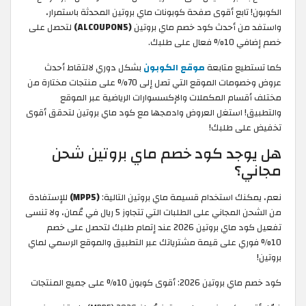
الكوبون! تابع أقوى صفحة كوبونات ماي بروتين المحدثة باستمرار،
واستفد من أحدث كود خصم ماي بروتين
(ALCOUPON5)
لتحصل على
خصم إضافي 10% فعال على طلبك.
كما تستطيع متابعة
موقع الكوبون
بشكل دوري لالتقاط أحدث
عروض وخصومات الموقع التي تصل إلى 70% على منتجات مختارة من
مختلف أقسام المكملات والإكسسوارات الرياضية عبر الموقع
والتطبيق! استغل العروض وادمجها مع كود ماي بروتين لتحقق أقوى
تخفيض على طلبك!
هل يوجد كود خصم ماي بروتين شحن
مجاني؟
نعم، يمكنك استخدام قسيمة ماي بروتين التالية:
(MPP5)
للإستفادة
من الشحن المجاني على الطلبات التي تتجاوز 5 ريال في عُمان، ولا تنسى
تفعيل كود ماي بروتين 2026 عند إتمام طلبك لتحصل على خصم
10% فوري على قيمة مشترياتك عبر التطبيق والموقع الرسمي لماي
بروتين!
كود خصم ماي بروتين 2026: أقوى كوبون 10% على جميع المنتجات