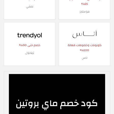
15%
نمشي
هوستنجر
كوبونات وخصومات فعالة
خصم حتى 90%
100%
ترينديول
اناس