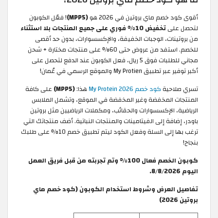
أقوى كود خصم ماي بروتين في 2026 هو
(MPP5)
! فعّل الكوبون
لتحصل على
تخفيض 10% فوري على جميع المنتجات بلا استثناء
من بروتينات، الوجبات الخفيفة، والإكسسوارات، بدون حد أقصى
للخصم. استفد من عروض حتى 60% على منتجات مختارة + شحن
مجاني للطلبات فوق 5 ريال، فعل الكوبون عند الدفع لتحصل على
أكبر توفير عبر تطبيق My Protien والموقع الرسمي في عُمان!
تسري صلاحية
كود خصم My Protein 2026
هذا:
(MPP5)
على كافة
المنتجات المخفضة وغير المخفضة في الموقع، وتشمل الملابس
الرياضية، الإكسسوارات والحقائب، ومكملات الرياضيين مثل بروتين
باودر، إضافة إلى الفيتامينات والمنتجات النباتية. أضف منتجاتك التي
ترغب بها إلى السلة وفعل الكود ليتم تطبيق خصم 10% على طلبك
بنجاح!
كوبون الخصم فعال 100% وتم تجربته من قبل فريق العمل
اليوم 8/8/2026.
تفاصيل العرض وشروط استخدام الكوبون (كود خصم ماي
بروتين 2026)