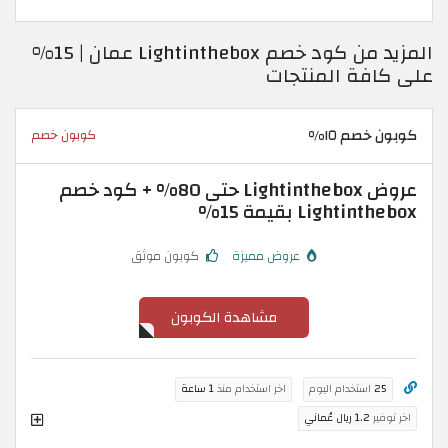
المزيد من كود خصم Lightinthebox عمان | 15%
على كافة المنتجات
كوبون خصم ١٥%
كوبون خصم
عروض Lightinthebox حتى 80% + كود خصم
Lightinthebox بقيمة 15%
عروض مميزة
كوبون موثق
مشاهدة الكوبون
25
استخدام اليوم
اخر استخدام منذ
1 ساعة
اخر توفير
1.2 ريال عُماني