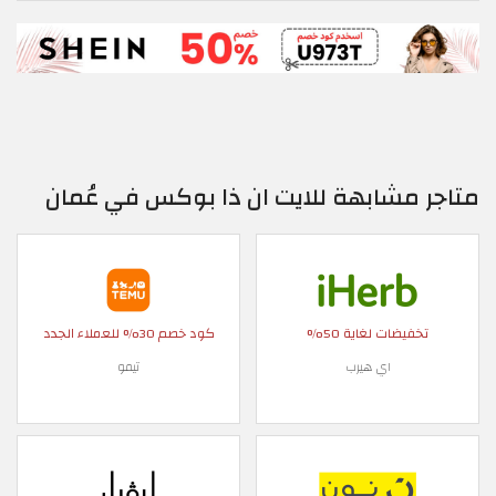
متاجر مشابهة للايت ان ذا بوكس في عُمان
تخفيضات لغاية 50%
كود خصم 30% للعملاء الجدد
اي هيرب
تيمو