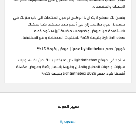
الجميلة والمتعددة.
يضمن لك موقع لايت ان ذا بوكس توصيل المنتجات الى باب منزلك في
مسقط، صور، صلالة... إلخ في أقصر مدة ممكنة كما يمكنك
الاستفادة من عروض وخصومات مذهلة أبرزها كود خصم
Lightinthebox بقيمة 15% للمنتجات المخفضة و غير المخفضة.
كوبون خصم Lightinthebox عمان | عروض بقيمة 15%
ستجد في موقع Lightinthebox كل ما يخطر ببالك من اكسسوارات
سيارات وادوات المطبخ والمنزل وغيرها بأسعار رائعة وعروض مذهلة
أهمها كود خصم Lightinthebox 2026 بقيمة 15%
تغيير الدولة
السعودية