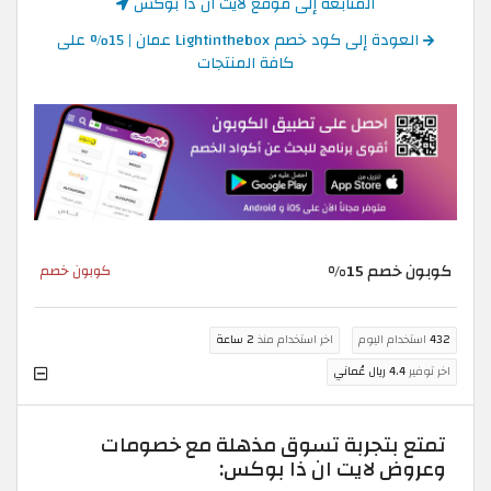
المتابعة إلى موقع لايت ان ذا بوكس
العودة إلى كود خصم Lightinthebox عمان | 15% على
كافة المنتجات
كوبون خصم 15%
كوبون خصم
432
استخدام اليوم
اخر استخدام منذ
2 ساعة
اخر توفير
4.4 ريال عُماني
تمتع بتجربة تسوق مذهلة مع خصومات
وعروض لايت ان ذا بوكس: