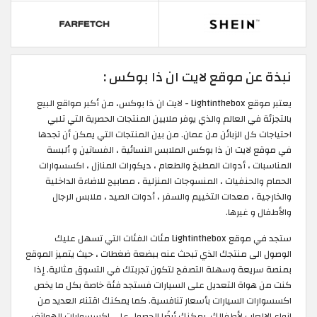
نبذة عن موقع لايت ان ذا بوكس :
يعتبر موقع Lightinthebox - لايت ان ذا بوكس، من أكبر مواقع البيع
بالتجزئة في العالم والذي يوفر ملايين المنتجات الحصرية التي تلبي
احتياجات كل الزبائن من عمان. من بين المنتجات التي يمكن أن تجدها
في موقع لايت ان ذا بوكس الملابس النسائية ، الفساتين و ألبسة
المناسبات ، أدوات المطبخ والطعام ، ديكورات المنازل ، اكسسوارات
الحمام والحنفيات ، المنسوجات المنزلية ، مصابيح للاضاءة الداخلية
والخارجية ، معدات التخييم والسفر ، أدوات الصيد ، ملابس الرجال
والأطفال و غيرها.
ستجد في موقع Lightinthebox مئات الفئات التي تسهل عليك
الوصول الى منتجك الذي تبحث عنه ببضعة ضغطات ، حيث يتميز الموقع
بمنصة سريعة وسهلة التصفح لتكون تجربتك في التسوق مثالية. إذا
كنت من هواة التعديل على السيارات فستجد فئة خاصة بكل ما يخص
اكسسوارات السيارات بأسعار تنافسية. كما يمكنك اقتناء العديد من
انواع الالعاب لأطفالك. يمكنك أيضًا الحصول على اكسسوارات الهواتف