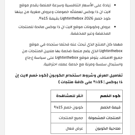
زيادة على الأسعار التنافسية وسرعة المنصة يقدم موقع
لايت ان ذا بوكس لعملائه خصومات وعروض مغرية من بينها
كود خصم Lightinthebox 2026 بقيمة 15%.
عروض وكوبونات موقع لايت ان ذا بوكس صالحة للمنتجات
المخفضة وغير المخفضة.
مهما كان المنتج الذي تبحث عنه فحتما ستجده في موقع
Lightinthebox الذي يضم منصة ضخمة بها ملايين المنتجات من
جميع الاصناف. يتوفر موقع Lightinthebox على سياسة إرجاع
واستبدال سلسة ومرنة مع خدمة عملاء احترافية.
تفاصيل العرض وشروط استخدام الكوبون (كود خصم لايت إن
ذا بوكس | 15% على كافة منتجات )
كود الخصم
انقر للمشاهدة
قيمة الخصم
كوبون خصم 15%
المنتجات المشمولة
جميع المنتجات
صلاحية الكوبون
عرض فعال