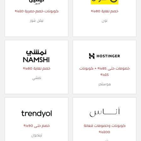
خصم لغاية 80%
كوبونات خصم حصرية 10%
نون
ليفل شوز
خصومات حتى 85% + كوبونات
خصم لغاية 80%
15%
نمشي
هوستنجر
كوبونات وخصومات فعالة
خصم حتى 90%
100%
ترينديول