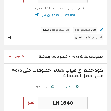
انسخ الكود واستخدمه عند انهاء عملية الشراء
المتابعة إلى موقع اي هيرب
298
استخدام اليوم
اخر استخدام منذ
3 ساعة
اخر توفير
4.8 ريال عُماني
خصومات لغاية 75% + خصم 10% إضافية
كوبون خصم
كود خصم اي هيرب 2026 | خصومات حتى 75%
على افضل المنتجات
عروض مميزة
كوبون موثق
نسخ