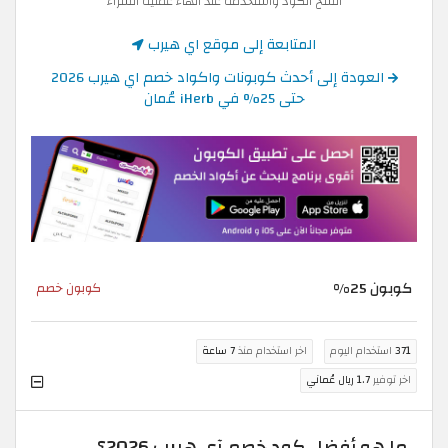
انسخ الكود واستخدمه عند انهاء عملية الشراء
المتابعة إلى موقع اي هيرب
العودة إلى أحدث كوبونات واكواد خصم اي هيرب 2026
حتى 25% في iHerb عُمان
كوبون 25%
كوبون خصم
371
استخدام اليوم
اخر استخدام منذ
7 ساعة
اخر توفير
1.7 ريال عُماني
ما هو أفضل كود خصم آي هيرب 2026؟