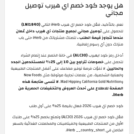
هل يوجد كود خصم اي هيرب توصيل
مجاني
نعم، بالتأكيد، فعّل كود خصم اي هيرب iHerb التالي
(LNI1840)
للحصول على
توصيل مجاني لجميع منتجات آي هيرب داخل عُمان
عندما تتجاوز قيمة الطلب ،
لتصلك مشترياتك من iHerb حتى باب
منزلك دون أي رسوم إضافية.
أدخل رمز كود ايهيرب
(ALC30)
في خانة الخصم عند إتمام الشراء
لتحصل على
خصومات تتراوح بين 10 إلى 25% للمستخدمين الجدد
والحاليين
. لا تفوّت فرصة توفير مضاعف على أفضل المنتجات الطبيعية
والعناية الشخصية، من علامات تجارية موثوقة مثل Now Foods
وCalifornia Gold Nutrition وMad Hippie.
لا تنسى متابعة هذه
الصفحة للاطلاع على أحدث العروض والتخفيضات الحصرية من
iHerb.
كود خصم آي هيرب 2026 فعال بقيمة 25% على أول طلب
فعّل كود خصم اي هيرب 2026 (ALC30) وتمتع بخصم 25% على طلبك
الأول من المنتجات الطبيعية والفيتامينات والمكملات الغذائية بالسعر
الكامل في iHerb __country_short.