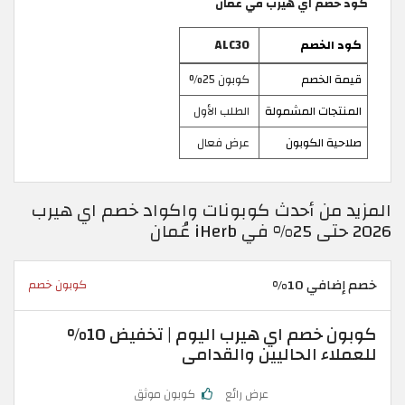
كود خصم اي هيرب في عمان
كود الخصم
ALC30
قيمة الخصم
كوبون 25%
المنتجات المشمولة
الطلب الأول
صلاحية الكوبون
عرض فعال
المزيد من أحدث كوبونات واكواد خصم اي هيرب
2026 حتى 25% في iHerb عُمان
خصم إضافي 10%
كوبون خصم
كوبون خصم اي هيرب اليوم | تخفيض 10%
للعملاء الحاليين والقدامى
عرض رائع
كوبون موثق