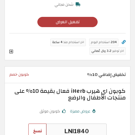
شحن مجاني
تفعيل العرض
204
استخدام اليوم
اخر استخدام منذ
4 ساعة
اخر توفير
3.2 ريال عُماني
تخفيض إضافي 10%
كوبون خصم
كوبون اي هيرب iHerb فعال بقيمة 10% على
منتجات الأطفال والرضع
عروض مميزة
كوبون موثق
نسخ