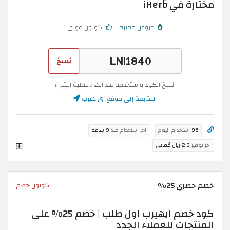
مختارة في iHerb
عروض مميزة
كوبون موثق
نسخ
انسخ الكود واستخدمه عند انهاء عملية الشراء
المتابعة إلى موقع اي هيرب
96
استخدام اليوم
اخر استخدام منذ
9 ساعة
اخر توفير
2.3 ريال عُماني
خصم حصري 25%
كوبون خصم
كود خصم ايهيرب اول طلب | خصم 25% على
المنتجات للعملاء الجدد