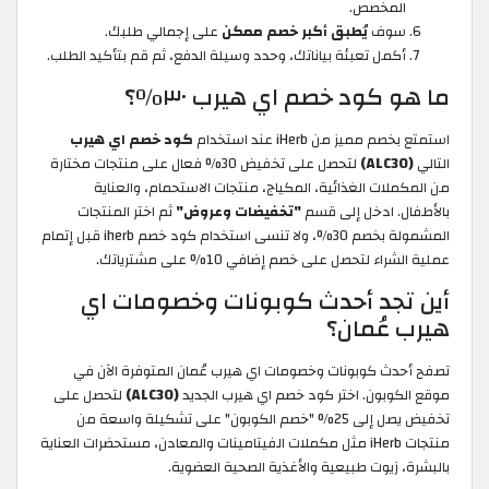
المخصص.
سوف
يُطبق أكبر خصم ممكن
على إجمالي طلبك.
أكمل تعبئة بياناتك، وحدد وسيلة الدفع، ثم قم بتأكيد الطلب.
ما هو كود خصم اي هيرب ٣٠٪؟
استمتع بخصم مميز من iHerb عند استخدام
كود خصم اي هيرب
التالي
(ALC30)
لتحصل على تخفيض 30% فعال على منتجات مختارة
من المكملات الغذائية، المكياج، منتجات الاستحمام، والعناية
بالأطفال. ادخل إلى قسم
"تخفيضات وعروض"
ثم اختر المنتجات
المشمولة بخصم 30%، ولا تنسى استخدام كود خصم iherb
قبل إتمام
عملية الشراء لتحصل على خصم إضافي 10% على مشترياتك.
أين تجد أحدث كوبونات وخصومات اي
هيرب عُمان؟
تصفح أحدث كوبونات وخصومات اي هيرب عُمان المتوفرة الآن في
موقع الكوبون. اختر كود خصم اي هيرب الجديد
(ALC30)
لتحصل على
تخفيض يصل إلى 25% "خصم الكوبون" على تشكيلة واسعة من
منتجات iHerb مثل مكملات الفيتامينات والمعادن، مستحضرات العناية
بالبشرة، زيوت طبيعية والأغذية الصحية العضوية.