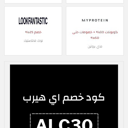
كوبونات 10% + خصومات حتى
خصم 25%
50%
لوك فانتاستيك
ماي بروتين