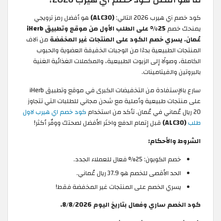
كود خصم آي هيرب 2026 التالي:
(ALC30)
هو أفضل رمز ترويجي
يمنحك خصم
25% على الطلب الأول من موقع وتطبيق iHerb
عُمان. يسري خصم الكود على المنتجات غير المخفضة
من آلاف
المنتجات الطبيعية بدءًا
من الوجبات الخفيفة العضوية والحبوب
الكاملة، وصولًا إلى الزيوت الطبيعية، والمكملات الغذائية الغنية
بالبروتين والفيتامينات.
سارع بالإستفادة من التخفيضات الكبرى في موقع وتطبيق iHerb
على منتجات طبيعية وأصلية مع شحن مجاني للطلبات التي تتجاوز
20 ريال عُماني في عُمان. تأكد من استخدام
كود خصم اي هيرب لاول
طلب
(ALC30)
قبل إتمام الدفع
واختَر الأفضل لصحتك ووفّر أكثر!
الشروط والأحكام:
خصم الكوبون: 25% فعال للعملاء الجدد.
الحد الأقصى للخصم هو 37.9 ريال عُماني.
يسري الخصم على المنتجات غير المخفضة فقط!
كود الخصم ساري وفعال بتاريخ اليوم 8/8/2026.