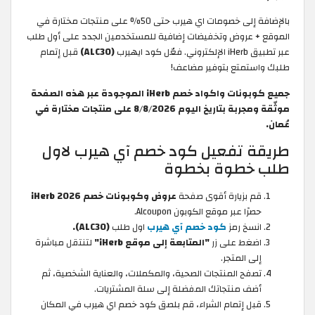
بالإضافة إلى خصومات اي هيرب حتى 50% على منتجات مختارة في
الموقع + عروض وتخفيضات إضافية للمستخدمين الجدد على أول طلب
عبر تطبيق iHerb الإلكتروني. فعّل كود ايهيرب
(ALC30)
قبل إتمام
طلبك واستمتع بتوفير مضاعف!
جميع كوبونات واكواد خصم iHerb الموجودة عبر هذه الصفحة
موثّقة ومجربة بتاريخ اليوم 8/8/2026 على منتجات مختارة في
عُمان.
طريقة تفعيل كود خصم آي هيرب لاول
طلب خطوة بخطوة
قم بزيارة أقوى صفحة
عروض وكوبونات خصم iHerb 2026
حصرًا عبر موقع الكوبون Alcoupon.
انسخ رمز
كود خصم آي هيرب
اول طلب
(ALC30).
اضغط على زر
"المتابعة إلى موقع iHerb"
لتنتقل مباشرة
إلى المتجر.
تصفح المنتجات الصحية، والمكملات، والعناية الشخصية، ثم
أضف منتجاتك المفضلة إلى سلة المشتريات.
قبل إتمام الشراء، قم بلصق كود خصم اي هيرب
في المكان