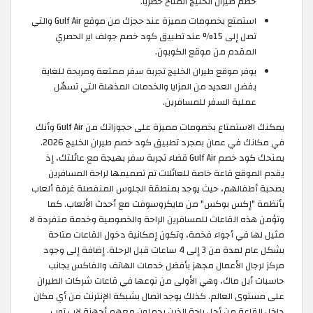
خصم طيران الخليج المتاح حصريًا.
استمتع بخصومات مميزة عند حجزك من موقع Gulf Air والتي
تصل إلى 15% عند تطبيق كود خصم جولف اير الحصري
المقدم من موقع الكوبون.
يوفر موقع طيران الخليج تجربة سفر ممتعة ومريحة للغاية
بفضل العديد من المزايا والخدمات المذهلة التي تسهّل
عملية السفر للمسافرين.
يمكنك الاستمتاع بخصومات مميزة على حجوزاتك من Gulf Air وأنك
في مكانك في عمان بمجرد تطبيق كود خصم طيران الخليج 2026.
يمنحك كود خصم Gulf Air قضاء تجربة سفر بهيجة مع عائلتك، إذ
يقدم الموقع قاعة خاصة للعائلات تم تصميمها لراحة المسافرين
بصحبة أطفالهم، حيث يوجد بمنطقة الجلوس المنفصلة غرفة ألعاب
بأنظمة "إكس بوكس" من مايكروسوفت مع أحدث الألعاب. كما
وتؤمن هذه القاعات للمسافرين الراحة والخصوصية وخدمة منفردة لا
مثيل لها في أجواء فخمة، وتكون إمكانية دخول القاعات متاحة
بشكل عام لمدة من 3 إلى 4 ساعات قبل الرحلة. إضافة إلى وجود
مركز لرجال الأعمال مجهز بأفضل خدمات الهاتف والفاكس بجانب
حاسبات أبل ماك، وهي الأولى من نوعها في قاعات شركات الطيران
على مستوى العالم. كذلك يوجد اتصال بشبكة الإنترنت من أي مكان
داخل القاعة من أجل راحة الذين يحملون معهم أجهزة لاب توب.