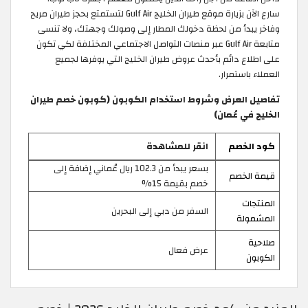
سارع الآن بزيارة موقع طيران الخليج Gulf Air لتستمتع بحجز طيران مريح
وفاخر يبدأ من لحظة دخولك المطار إلى وصولك وجهتك، ولا تنسى
متابعة Gulf Air عبر منصات التواصل الاجتماعي المختلفة لكي تكون
على اطلاع دائم بأحدث عروض طيران الخليج التي يوفرها لجميع
العملاء باستمرار.
تفاصيل العرض وشروط استخدام الكوبون (كوبون خصم طيران
الخليج في عُمان)
كود الخصم
انقر للمشاهدة
بسعر يبدأ من 102.3 ريال عُماني إضافة إلى
قيمة الخصم
خصم بقيمة 15%
المنتجات
السفر من دبي إلى البحرين
المشمولة
صلاحية
عرض فعال
الكوبون