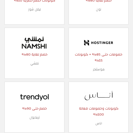
خصم لغاية 80%
كوبونات خصم حصرية 10%
نون
ليفل شوز
خصومات حتى 85% + كوبونات
خصم لغاية 80%
15%
نمشي
هوستنجر
كوبونات وخصومات فعالة
خصم حتى 90%
100%
ترينديول
اناس