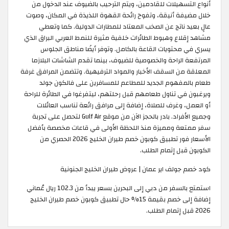
أنواع التسهيلات للقادمين، ويتم الترحيب بالضيوف عند الدخول من
خلال مضيفة أنيقة، وتفوح رائحة القهوة اللذيذة في المكان، وصوت
عالٍ بعيد ناتج عن الصخب المعتاد للمطارات الدولية. كما وتعطي
مشاهد إقلاع وهبوط الطائرات خلفية مثيرة للنمط العربي البراق الذي
يسري في محتويات القاعة بالكامل. وتوفر أيضًا مناطق الجلوس
المرتفعة الراحة والخصوصية للضيوف، بينما تقدم الشاشات البلازما
المعلقة من السقف الأخبار والمواد الترفيهية. وتتضمن المرافق غرفة
طعام بالمفهوم الجديد للمطاعم للمسافرين على فالكون جولد
ويرغبون في تناول طعامهم قبل رحلتهم، ليتفرغوا في الطائرة للراحة
أو العمل، وغرف للصلاة، إضافة إلى مرافق رائعة تناسب العائلات
وجميع الأفراد. بادر بالحجز الآن من موقع Gulf Air لتحصل على تجربة
سفر ممتعة ومميزة منذ اللحظة الأولى في قاعات مخصصة بأفضل
الأسعار فور تطبيق كوبون خصم طيران الخليج 2026 الحصري من
الكوبون قبل إتمام الطلب.
كود خصم جولف اير عمان | عروض طيران الخليج الجنونية
استمتع بالسفر من دبي إلى البحرين بسعر يبدأ من 102.3 ريال عُماني
إضافة إلى خصم بقيمة 15% حال تطبيق كوبون خصم طيران الخليج
2026 قبل إتمام الطلب.