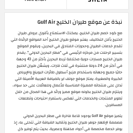
نبذة عن موقع طيران الخليج Gulf Air
مع كود خصم طيران الخليج، يمكنك الاستمتاع بأقوى عروض طيران
الخليج بأقل التكاليف. يعتبر موقع طيران الخليج أحد المواقع الرائدة التي
تقدم خدمات الطيران وحجوزات الفنادق في البحرين، ويقوم الموقع
بتسيير الرحلات من مركزه الرئيسي في "مطار البحرين الدولي". يقدم
طيران الخليج مسارات جوية مختلفة تربط البحرين بأكثر من 43 وجهة
في أكثر من 24 دولة منتشرة في ثلاث قارات، ويشغّل طيران الخليج
حاليًا جميع وجهاته باستخدام مزيج أسطول طائرات البوينغ والإيرباص
الكبيرة والصغيرة. يمتاز موقع جولف اير بالضيافة العربية الأصيلة التي
تدلل على منتجاته المميزة المناسبة للأعمال وللعائلات على حد سواء،
ويلتزم طيران الخليج بكونه موقع مميز ورائد في هذا المجال من خلال
تطوير المنتجات والخدمات التي تعكس باستمرار احتياجات وتطلعات
المسافرين.
يتميز موقع Gulf Air بوجود قاعة فاخرة في مطار البحرين الدولي
مصممة لإظهار جوهر طيران الخليج وتقاليد الضيافة التي تتحلى به، إذ
يوفر خدمة مخصصة في أجواء مذهلة وعصرية، بحيث يتم توفير كل