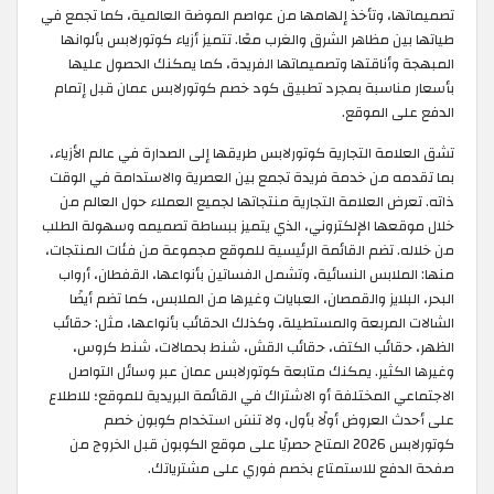
تصميماتها، وتأخذ إلهامها من عواصم الموضة العالمية، كما تجمع في
طياتها بين مظاهر الشرق والغرب معًا. تتميز أزياء كوتورلابس بألوانها
المبهجة وأناقتها وتصميماتها الفريدة، كما يمكنك الحصول عليها
بأسعار مناسبة بمجرد تطبيق كود خصم كوتورلابس عمان قبل إتمام
الدفع على الموقع.
تشق العلامة التجارية كوتورلابس طريقها إلى الصدارة في عالم الأزياء،
بما تقدمه من خدمة فريدة تجمع بين العصرية والاستدامة في الوقت
ذاته. تعرض العلامة التجارية منتجاتها لجميع العملاء حول العالم من
خلال موقعها الإلكتروني، الذي يتميز ببساطة تصميمه وسهولة الطلب
من خلاله. تضم القائمة الرئيسية للموقع مجموعة من فئات المنتجات،
منها: الملابس النسائية، وتشمل الفساتين بأنواعها، القفطان، أرواب
البحر، البلايز والقمصان، العبايات وغيرها من الملابس، كما تضم أيضًا
الشالات المربعة والمستطيلة، وكذلك الحقائب بأنواعها، مثل: حقائب
الظهر، حقائب الكتف، حقائب القش، شنط بحمالات، شنط كروس،
وغيرها الكثير. يمكنك متابعة كوتورلابس عمان عبر وسائل التواصل
الاجتماعي المختلفة أو الاشتراك في القائمة البريدية للموقع؛ للاطلاع
على أحدث العروض أولًا بأول، ولا تنسَ استخدام كوبون خصم
كوتورلابس 2026 المتاح حصريًا على موقع الكوبون قبل الخروج من
صفحة الدفع للاستمتاع بخصم فوري على مشترياتك.