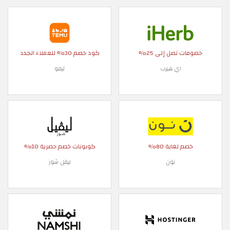
خصومات تصل إلى 25%
كود خصم 30% للعملاء الجدد
اي هيرب
تيمو
خصم لغاية 80%
كوبونات خصم حصرية 10%
نون
ليفل شوز