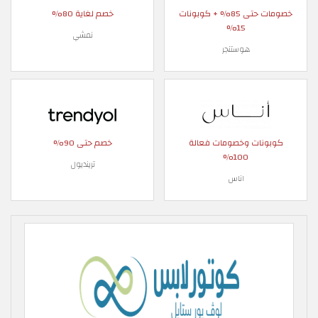
خصومات حتى 85% + كوبونات
خصم لغاية 80%
15%
نمشي
هوستنجر
كوبونات وخصومات فعالة
خصم حتى 90%
100%
ترينديول
اناس