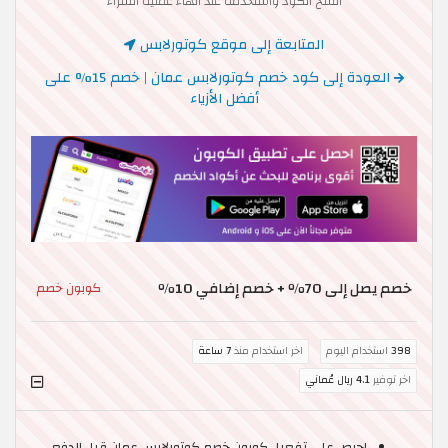
انسخ الكود واستخدمه عند انهاء عملية الشراء
المتابعة إلى موقع كوتورلابس
العودة إلى كود خصم كوتورلابس عمان | خصم 15% على
أفضل الأزياء
خصم يصل إلى 70٪ + خصم إضافي 10٪
كوبون خصم
398
استخدام اليوم
اخر استخدام منذ
7 ساعة
اخر توفير
4.1 ريال عُماني
احرص على تفعيل كوبون خصم كوتورلابس عمان قبل الدفع