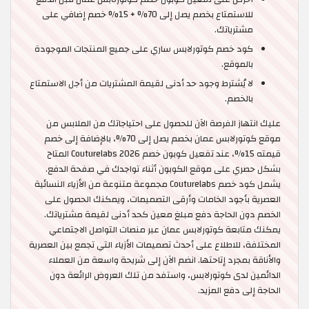
للاستمتاع بخصم يصل إلى 70% + 15% خصم إضافي على
مشترياتك.
كود خصم كوتورلابس ساري على جميع المنتجات الموجودة
بالموقع.
لا يُشترط وجود حد أدنى لقيمة المشتريات من أجل الاستمتاع
بالخصم.
عليك انتهاز الفرصة الآن للحصول على احتياجاتك من الملابس من
موقع كوتورلابس عمان بخصم يصل إلى 70%، بالإضافة إلى خصم
قيمته 15%، عند تفعيل كوبون خصم Couturelabs 2026 المتاح
بشكل حصري على موقع الكوبون أثناء تواجدك في صفحة الدفع.
يشمل كود خصم Couturelabs مجموعة متنوعة من الأزياء النسائية
العصرية بأجود الخامات وأرقى التصميمات، ويمكنك الحصول على
الخصم دون الحاجة دفع مبلغ معين كحد أدنى لقيمة مشترياتك.
يمكنك متابعة كوتورلابس عمان عبر منصات التواصل الاجتماعي
المختلفة، للاطلاع على أحدث تصميمات الأزياء التي تجمع بين العصرية
والأناقة بمجرد إتاحتها. انضم الآن إلى شريحة واسعة من العملاء
الدائمين لدى كوتورلابس، واستفد من تلك العروض الرائعة دون
الحاجة إلى دفع المزيد.