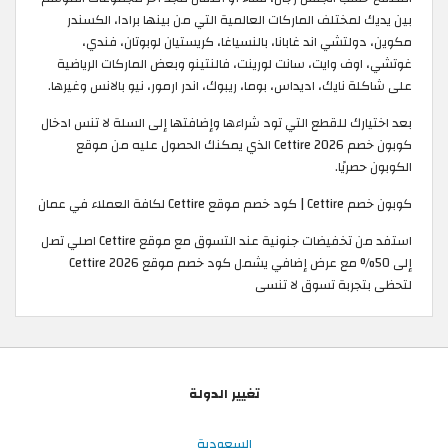
بين يديك لمختلف الماركات العالمية التي من بينها برادا، الكسندر
مكوين، دولتشي اند غابانا، بالنسياغا، كريستيان لوبوتان، فندي،
غوتشي، اوف وايت، سانت لورينت، فالنتينو وبعض الماركات الرياضية
على شاكلة نايك، اديداس، بوما، ريبوك، اندر ارمور، نيو بالانس وغيرها.
بعد اختيارك للقطع التي تود شراءها وإضافتها إلى السلة لا تنس ادخال
كوبون خصم Cettire 2026 الذي يمكنك الحصول عليه من موقع
الكوبون حصريًا.
كوبون خصم Cettire | كود خصم موقع Cettire لكافة العملاء في عمان
استفد من تخفيضات جنونية عند التسوق مع موقع Cettire اصلي تصل
إلى 50% مع عرض إضافي يشمل كود خصم موقع Cettire 2026
لتحظى بتجربة تسوق لا تنسى
تغيير الدولة
السعودية