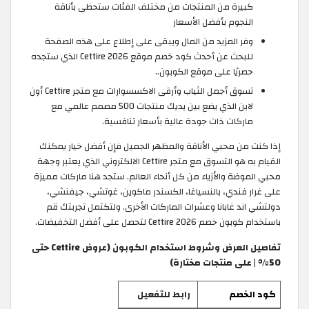
كبيرة من المنتجات من مختلف الفئات ستحظى بأناقة
النجوم بأفضل الأسعار
وفر المزيد من المال ويبقى على إطلاع على هذه الصفحة
للبحث عن أحدث كود خصم موقع Cettire 2026 الذي ستجده
حصريًا على موقع الكوبون..
تسوق أجمل الثياب وأرقى الاكسسوارات مع متجر Cettire أون
لاين الذي يضع بين يديك منتجات 500 مصمم عالمي مع
ماركات ذات جودة عالية بأسعار تنافسية.
إذا كنت من محبي الأناقة والمظهر الجميل فإن أفضل خيار يمكنك
القيام به هو التسوق مع متجر Cettire الالكتروني الذي يعتبر وجهة
محبي الموضة والأزياء من كل أنحاء العالم. ستجد هنا ماركات مميزة
على غرار فندي، بالنسياغا، الكسندر ماكوين، غوتشي، جيفنشي،
دولتشي اند غابانا وعشرات الماركات الأخرى. ولتكتمل تجربتك قم
باستخدام كوبون خصم Cettire 2026 لتحصل على أفضل التخفيضات.
تفاصيل العرض وشروط استخدام الكوبون (عروض Cettire حتى
50% | على منتجات مختارة)
كود الخصم
رابط للتفعيل