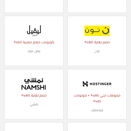
خصم لغاية 80%
كوبونات خصم حصرية 10%
نون
ليفل شوز
خصومات حتى 85% + كوبونات
خصم لغاية 80%
15%
نمشي
هوستنجر