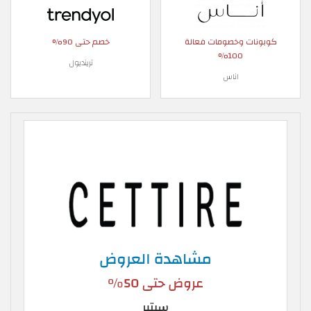
كوبونات وخصومات فعالة
خصم حتى 90%
100%
ترينديول
اناس