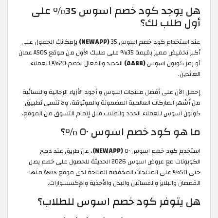
هل يوجد كود خصم اسوس 35% على
أول طلب لك؟
عند استخدام كود خصم اسوس 35
(NEWAPP)
بإمكانك الحصول على
أكبر تخفيض مميز بقيمة 35% على طلبك الأول من موقع ASOS عمان
أو رمز كوبون اسوس
(AABB)
الجديد والفعال لخصم 20% للعملاء
العائدين.
إحصل الآن على أفضل منتجات اسوس و أجود الأزياء الرجالية والنسائية
من أشهر الماركات العالمية المضمونة والموثوقة، ولا تنسى تطبيق
كوبون اسوس للعملاء الجدد والطلاب قبل إتمام التسوق من الموقع.
ما هو كود خصم اسوس ٥٠ %؟
استخدم كود خصم اسوس ٥٠
(NEWAPP)
، عن طريق عند دمج
الكوبونات مع عروض اسوس 2026 الحديثة للحصول على خصم يصل
حتى 50% على المنتجات المخفضة المتاحة لدى موقع Asos منها
القمصان والبلايز والفساتين والبدل والأحذية والإكسسوارات.
هل يتوفر كود خصم اسوس للطلاب؟