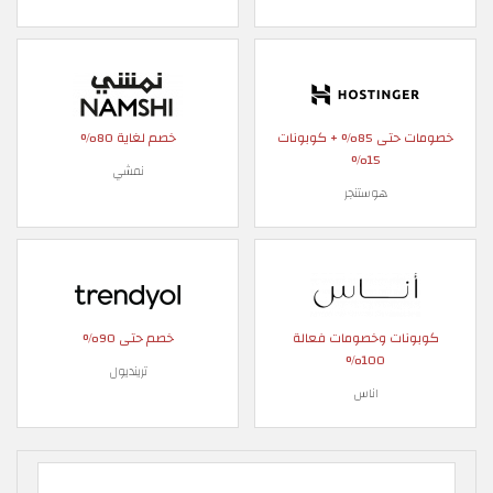
خصومات حتى 85% + كوبونات
خصم لغاية 80%
15%
نمشي
هوستنجر
كوبونات وخصومات فعالة
خصم حتى 90%
100%
ترينديول
اناس