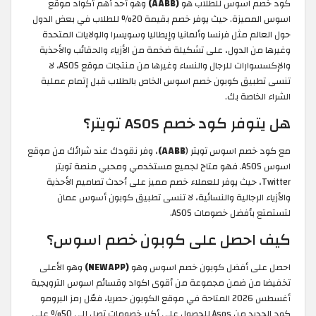
كود خصم اسوس للطلاب هو
(AABB)
وهو أحد أهم أكواد موقع
اسوس المميزة. حيث يوفر خصم بقيمة 20% للطلاب في بعض الدول
حول العالم مثل فرنسا وألمانيا وإيطاليا وسويسرا والولايات المتحدة
وغيرها من الدول، على تشكيلة ضخمة من الأزياء والحقائب والأحذية
والإكسسوارات للرجال والنساء وغيرها من منتجات موقع ASOS، لا
تنسى تطبيق كوبون خصم اسوس الخاص بالطلاب قبل إتمام عملية
الشراء الخاصة بك.
هل يتوفر كود خصم ASOS تويتر؟
مع كود خصم اسوس تويتر (
AABB)
، وفر نقودك عند شرائك من موقع
اسوس ASOS. فهو متاح لجميع مستخدمي ومحبي منصة تويتر
Twitter، حيث يوفر للعملاء خصم مميز على أحدث تصاميم الأحذية
والأزياء الرجالية والنسائية، لا تنسى تطبيق كوبون أسوس عمان
لتستمتع بأفضل خصومات ASOS.
كيف احصل على كوبون خصم اسوس؟
احصل على أفضل كوبون خصم اسوس وهو
(NEWAPP)
وهو الأعلى
تخفيضا من ضمن مجموعة من أقوى اكواد وقسائم اسوس الترويجية
أغسطس 2026 المتاحة في موقع الكوبون حصريا، فعّل رمز البرومو
كود الجديد من Asos للحصول على أكبر خصومات تصل إلى 50% على