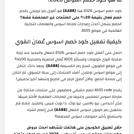
كود خصم اسوس 2026 هذا
(AABB)
هو أقوى رمز ترويجي يقدم
خصم فعال بقيمة 20% على المنتجات غير المخفضة فقط!!
الخصم يشمل أحدث إصدارات ماركة اسوس والعلامات التجارية
العالمية في موقع ASOS.
كيفية تفعيل كود خصم اسوس عُمان القوي
احصل على أفضل كود خصم اسوس 2026 الفعال والجديد عند زيارة
صفحة اقوى كوبونات وقسائم ASOS عُمان الحصرية والمجربة 100%
في موقع الكوبون، انسخ رمز القسيمة
(AABB)
، وبعد ذلك، انتقل
إلى موقع اسوس اونلاين، أضف المنتجات إلى سلة التسوق، ثم انتقل
إلى صفحة الدفع، والآن ألصق الرمز في المربع وشاهد أكبر تخفيض!
يقدم ASOS code خصم حقيقي ومضمون على منتجات مختارة من
ماركة اسوس للملابس وغيرها من الماركات العالمية الأكثر مبيعًا
مثل أديداس، نيو بالانس، نيو لوك، ذا نورث فيس، والمزيد. فقط قم
بتفعيل رمز كوبون اسوس الفعال
(AABB)
قبل إتمام الشراء
واستمتع بأكبر خصومات اسوس المذهلة!!
حمّل تطبيق الكوبون على هاتفك لتشاهد أحدث عروض
وكوبونات موقع اسوس أغسطس 2026 فور إصدارها، وتمتع