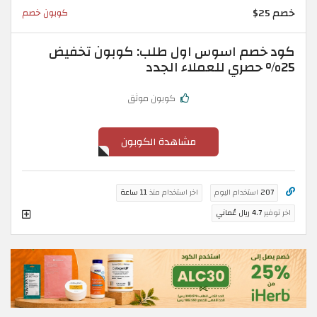
خصم 25$
كوبون خصم
كود خصم اسوس اول طلب: كوبون تخفيض
25% حصري للعملاء الجدد
كوبون موثق
مشاهدة الكوبون
207
استخدام اليوم
اخر استخدام منذ
11 ساعة
اخر توفير
4.7 ريال عُماني