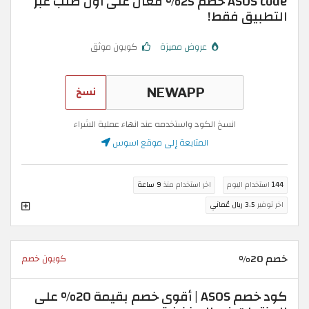
ASOS code خصم 25% فعال على أول طلب عبر
التطبيق فقط!
عروض مميزة
كوبون موثق
نسخ
انسخ الكود واستخدمه عند انهاء عملية الشراء
المتابعة إلى موقع اسوس
144
استخدام اليوم
اخر استخدام منذ
9 ساعة
اخر توفير
3.5 ريال عُماني
خصم 20%
كوبون خصم
كود خصم ASOS | أقوى خصم بقيمة 20% على