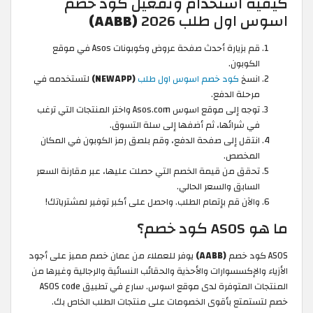
كيفية استخدام وتفعيل كود خصم
اسوس اول طلب 2026
(AABB)
قم بزيارة أحدث صفحة عروض وكوبونات Asos في موقع
الكوبون.
انسخ
كود خصم اسوس اول طلب
(NEWAPP)
لتستخدمه في
مرحلة الدفع.
توجه إلى موقع اسوس Asos.com واختر المنتجات التي ترغب
في شرائها، ثم أضفها إلى سلة التسوق.
انتقل إلى صفحة الدفع، وقم بلصق رمز الكوبون في المكان
المخصص.
تحقق من قيمة الخصم التي حصلت عليها، عبر مقارنة السعر
السابق والسعر الحالي.
والآن قم بإتمام الطلب. واحصل على أكبر توفير لمشترياتك!
ما هو ASOS كود خصم؟
ASOS كود خصم
(AABB)
يوفر للعملاء من عمان خصم مميز على أجود
الأزياء والإكسسوارات والأحذية والحقائب النسائية والرجالية وغيرها من
المنتجات المتوفرة لدى موقع اسوس. سارع في تطبيق ASOS code
خصم لتستمتع بأقوى الخصومات على منتجات الطلب الخاص بك.