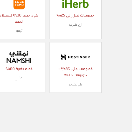
خصومات تصل إلى 25%
كود خصم 30% للعملاء
الجدد
اي هيرب
تيمو
خصومات حتى 85% +
خصم لغاية 80%
كوبونات 15%
نمشي
هوستنجر