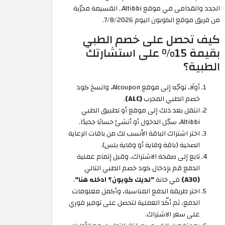
الجدد والقدامى في موقع Altibbi.. القسيمة مجرّبة
من فريق موقع الكوبون اليوم 7/8/2026.
كيف تحصل على خصم الطبي
بقيمة 15% على استشارتك
الطبية؟
أولًا، توجّه إلى موقع Alcoupon، وانسخ كود
خصم الطبي المجرب
(ALC)
.
انتقل بعد ذلك إلى موقع أو تطبيق الطبي
Altibbi، سجّل الدخول أو أنشئ حسابًا جديدًا.
اختر اشتراك الباقة الأنسب لك من باقات الرعاية
الصحية (باقة وقاية أو وقاية بلس).
تابع إلى صفحة الاشتراك، وقبل إتمام عملية
الدفع قم بإدخال كود خصم الطبي التالي
(A30)
في خانة
"لديك كوبون؟ ادخله هنا"
.
اختر طريقة الدفع المناسبة، وأكمل معلومات
الدفع، ثم أكّد العملية لتحصل على توفير فوري
على سعر الاشتراك.