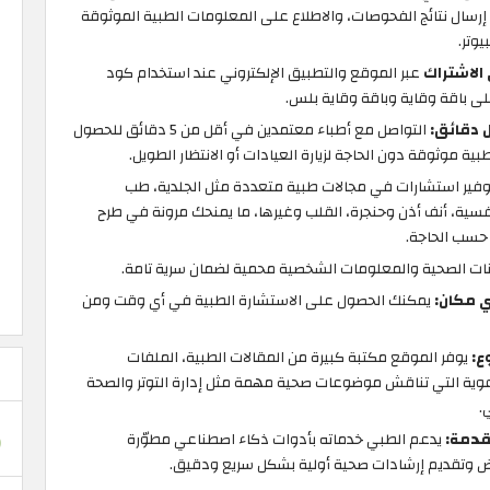
 إرسال نتائج الفحوصات، والاطلاع على المعلومات الطبية الموثوقة
وتر.
عبر الموقع والتطبيق الإلكتروني عند استخدام كود
ى باقة وقاية وباقة وقاية بلس.
 دقائق:
التواصل مع أطباء معتمدين في أقل من 5 دقائق للحصول
 موثوقة دون الحاجة لزيارة العيادات أو الانتظار الطويل.
فير استشارات في مجالات طبية متعددة مثل الجلدية، طب
نفسية، أنف أذن وحنجرة، القلب وغيرها، ما يمنحك مرونة في طرح
 حسب الحاجة.
نات الصحية والمعلومات الشخصية محمية لضمان سرية تامة.
يمكنك الحصول على الاستشارة الطبية في أي وقت ومن
ع:
يوفر الموقع مكتبة كبيرة من المقالات الطبية، الملفات
عوية التي تناقش موضوعات صحية مهمة مثل إدارة التوتر والصحة
.
قدمة:
يدعم الطبي خدماته بأدوات ذكاء اصطناعي مطوّرة
ض وتقديم إرشادات صحية أولية بشكل سريع ودقيق.