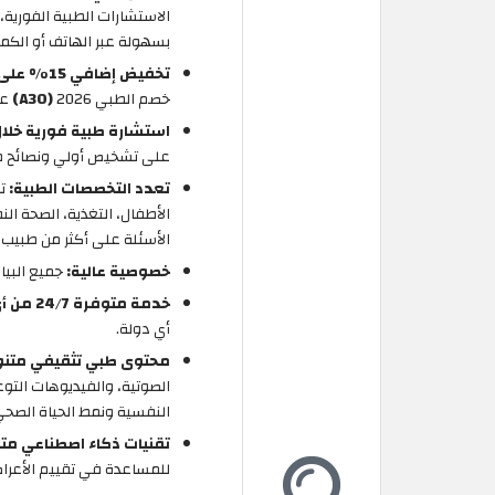
الاستشارات الطبية الفورية،
بسهولة عبر الهاتف أو الكمبي
تخفيض إضافي 15% على الاشتراك
خصم الطبي 2026
(A30)
عل
استشارة طبية فورية خلال
على تشخيص أولي ونصائح طبية
تعدد التخصصات الطبية:
تو
الأطفال، التغذية، الصحة ال
الأسئلة على أكثر من طبيب
خصوصية عالية:
جميع البيا
خدمة متوفرة 24/7 من أي مكان:
أي دولة.
محتوى طبي تثقيفي متنو
الصوتية، والفيديوهات التو
النفسية ونمط الحياة الصحي
تقنيات ذكاء اصطناعي مت
للمساعدة في تقييم الأعرا