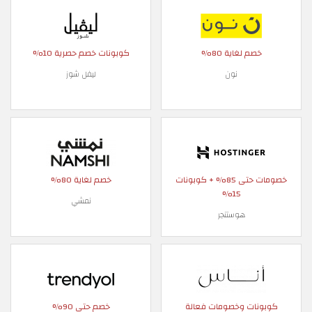
خصم لغاية 80%
كوبونات خصم حصرية 10%
نون
ليفل شوز
خصومات حتى 85% + كوبونات
خصم لغاية 80%
15%
نمشي
هوستنجر
كوبونات وخصومات فعالة
خصم حتى 90%