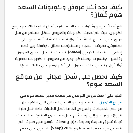
كيف تجد أكبر عروض وكوبونات السعد
هوم عُمان؟
تابع أحدث عروض وأكواد خصم السعد هوم عُمان لعام 2026 عبر موقع
الكوبون، حيث يتم تحديث الكوبونات والعروض بشكل مستمر من قبل
فريق عمل الموقع. اكتشف أقوى تخفيضات شهر أغسطس على
المفارش، المراتب، السجاد ومستلزمات المنزل بالإضافة إلى خصم
إضافي باستخدام الكوبون
(AM24)
. ننصحك بتحميل تطبيق الكوبون
وتفعيل الإشعارات ليصلك كل جديد من العروض والكوبونات الحصرية
أولًا بأول، وتضمن بذلك الحصول على أكبر توفير على طلبك بنجاح!
كيف تحصل على شحن مجاني من موقع
السعد هوم؟
اطّلع على أحدث عروض التوصيل عبر صفحة متجر السعد هوم في
موقع الكوبون
. استفد من فرص الشحن المجاني التي تظهر خلال
مواسم التخفيضات والعروض الخاصة. تصل الطلبات عادة خلال فترة
تتراوح بين يومين إلى أربعة أيام عمل حسب نوع المنتج؛ مما يمنحك
تجربة تسوق سريعة ومريحة. لازال بإمكانك التوفير على طلبك، قم
بتفعيل كود خصم السعد هوم 2026
(Shop)
للحصول على خصم