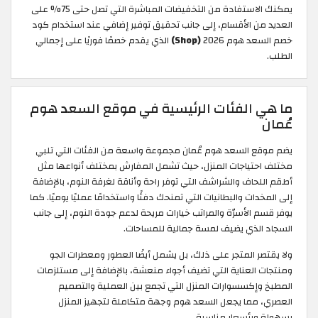
يمكنك الاستفادة من التخفيضات المباشرة التي تصل حتى 75% على
العديد من الأقسام، إلى جانب تحقيق توفير إضافي عند استخدام كود
خصم السعد هوم 2026
(Shop)
الذي يقدم خصمًا فوريًا على إجمالي
الطلب.
ما هي الفئات الرئيسية في موقع السعد هوم
عُمان
يضم موقع السعد هوم عُمان مجموعة واسعة من الفئات التي تلبي
مختلف احتياجات المنزل، حيث تشمل المفارش بمختلف أنواعها مثل
أطقم اللحاف والشراشف التي توفر راحة وأناقة لغرفة النوم، بالإضافة
إلى المخدات والبطانيات التي تمنحك دفئًا واستخدامًا عمليًا يوميًا. كما
يوفر قسم الأسرّة والمراتب خيارات مريحة لدعم جودة النوم، إلى جانب
السجاد الذي يضيف لمسة جمالية للمساحات.
ولا يقتصر المتجر على ذلك، بل يشمل أيضًا العطور ومعطرات الجو
ومنتجات العناية التي تضيف أجواء منعشة، بالإضافة إلى مستلزمات
المطبخ وإكسسوارات المنزل التي تجمع بين العملية والتصميم
العصري، مما يجعل السعد هوم وجهة متكاملة لتجهيز المنزل
بسهولة وبأسعار مناسبة.