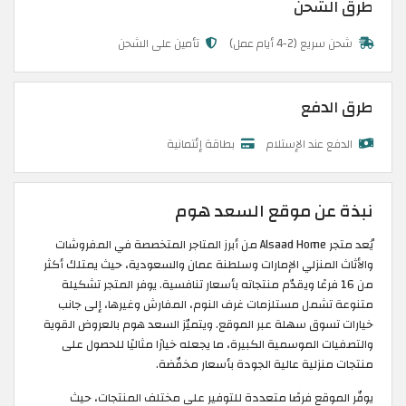
طرق الشحن
شحن سريع (2-4 أيام عمل)
تأمين على الشحن
طرق الدفع
الدفع عند الإستلام
بطاقة إئتمانية
نبذة عن موقع السعد هوم
يُعد متجر Alsaad Home من أبرز المتاجر المتخصصة في المفروشات
والأثاث المنزلي الإمارات وسلطنة عمان والسعودية، حيث يمتلك أكثر
من 16 فرعًا ويقدّم منتجاته بأسعار تنافسية. يوفر المتجر تشكيلة
متنوعة تشمل مستلزمات غرف النوم، المفارش وغيرها، إلى جانب
خيارات تسوق سهلة عبر الموقع. ويتميّز السعد هوم بالعروض القوية
والتصفيات الموسمية الكبيرة، ما يجعله خيارًا مثاليًا للحصول على
منتجات منزلية عالية الجودة بأسعار مخفّضة.
يوفّر الموقع فرصًا متعددة للتوفير على مختلف المنتجات، حيث