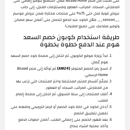
على طلبك من متجر Alsaad Home عُمان. استمتع بتوفير إضافي على
المفارش، السجاد، المراتب، العطور ومستلزمات المنزل، إلى جانب
عروض قوية تصل حتى 75% على منتجات مختارة ضمن عروض موسم
__seoson__. فعّل الكود عند الدفع لتحصل على أفضل سعر ممكن
وتوفير مضاعف على جميع الطلبات!
طريقة استخدام كوبون خصم السعد
هوم عند الدفع خطوة بخطوة
ابدأ بزيارة موقع الكوبون، ثم انتقل إلى صفحة كود خصم السعد
هوم عُمان.
انسخ رمز الخصم المتوفر
(AM24)
ثم توجّه إلى متجر Alsaad
Home الرسمي.
تصفّح أقسام المتجر المختلفة واختر المنتجات التي ترغب بها
من المفارش، المراتب، السجاد أو العطور.
أضف المنتجات إلى سلة التسوق، ثم انتقل إلى صفحة إتمام
الطلب.
أدخل الكود في خانة كود الخصم أو الرمز الترويجي واضغط على
تفعيل لتطبيق الخصم.
بعد ظهور الخصم على إجمالي الطلب، أكمل خطوات الدفع
وأكد عملية الشراء بنجاح.