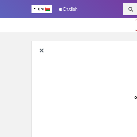
OM
English