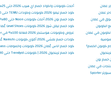
جر عمان
أحدث كوبونات واكواد خصم اي هيرب 2026 حتى 25% في iHerb عُمان
جر عمان
كود خصم تيمو 2026 كوبونات وكودات TEMU حتى 90% على الطلبات
سوق في عمان
كود خصم نون 2026 أحدث كوبونات Noon حتى 80% على المنتجات
ع الكوبون
كود خصم ليفل شوز 2026 كوبونات Level Shoes عُمان فعالة 100%
لكوبون في عمان
عروض وكوبونات هوستنجر 2026 فعالة 100% في Hostinger عُمان
صوصية
كودات خصم نمشي 2026 أقوى كوبونات Namshi عُمان فعالة ومحدثة
م كوبون الخصم؟
كود خصم اناس عُمان 2026 كوبونات وخصومات Ounass فعالة 100%
ينديول
كود خصم ترينديول 2026 | كوبونات Trendyol حتى 90% فعالة اليوم
 خصم نون
نتجات في عمان
 Sporter