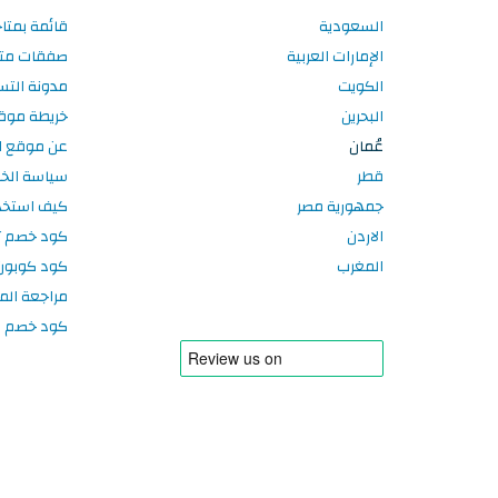
السعودية
قائمة بمتا
الإمارات العربية
صفقات متا
الكويت
مدونة الت
البحرين
خريطة موق
عُمان
عن موقع ا
قطر
سياسة الخ
جمهورية مصر
كيف استخد
الاردن
كود خصم تر
المغرب
كود كوبون
مراجعة الم
كود خصم سبورتر