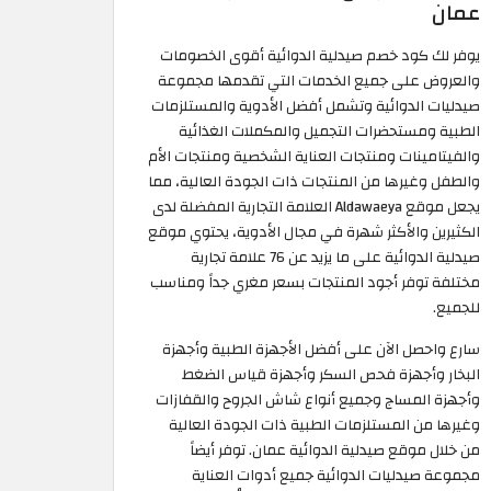
عمان
يوفر لك كود خصم صيدلية الدوائية أقوى الخصومات
والعروض على جميع الخدمات التي تقدمها مجموعة
صيدليات الدوائية وتشمل أفضل الأدوية والمستلزمات
الطبية ومستحضرات التجميل والمكملات الغذائية
والفيتامينات ومنتجات العناية الشخصية ومنتجات الأم
والطفل وغيرها من المنتجات ذات الجودة العالية، مما
يجعل موقع Aldawaeya العلامة التجارية المفضلة لدى
الكثيرين والأكثر شهرة في مجال الأدوية، يحتوي موقع
صيدلية الدوائية على ما يزيد عن 76 علامة تجارية
مختلفة توفر أجود المنتجات بسعر مغري جداً ومناسب
للجميع.
سارع واحصل الآن على أفضل الأجهزة الطبية وأجهزة
البخار وأجهزة فحص السكر وأجهزة قياس الضغط
وأجهزة المساج وجميع أنواع شاش الجروح والقفازات
وغيرها من المستلزمات الطبية ذات الجودة العالية
من خلال موقع صيدلية الدوائية عمان. توفر أيضاً
مجموعة صيدليات الدوائية جميع أدوات العناية