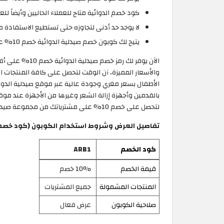
كود خصم الدوائية متاح للعملاء الحاليين وأيضاً للعم
لا يوجد حد أدنى لتجاوزه حتى تستطيع الاستفادة من كود خ
يتيح لك كوبون خصم صيدلية الدوائية خصم 10% على أدوية العين والمسكنات وأدوية الأطفال وأدوية السكر والضغط من موقع Aldawaeya عمان.
الآن يوفر لك 
والأسعار المميزة، آن الوقت لتحصل على كافة المنتجات
الأطفال بسعر مغري وجودة عالية عبر موقع صيدلية الدوا
لتحصل على خصم 10% على مشترياتك من مجموعة صيدليات الدوائية.
تفاصيل العرض وشروط استخدام الكوبون (كود خصم صيدلي
كود الخصم
ARB1
قيمة الخصم
10% خصم
المنتجات المشمولة
جميع المشتريات
صلاحية الكوبون
عرض فعال