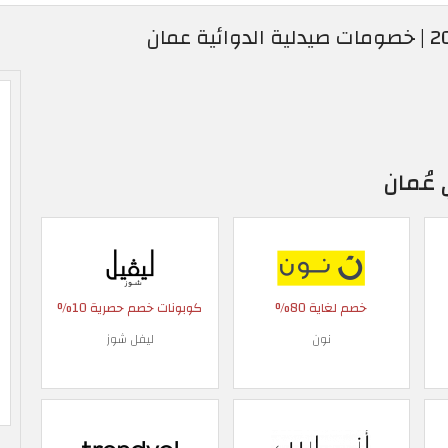
 عُمان
خصم لغاية 80%
كوبونات خصم حصرية 10%
نون
ليفل شوز