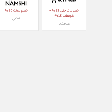
خصومات حتى 85% +
خصم لغاية 80%
كوبونات 15%
نمشي
هوستنجر