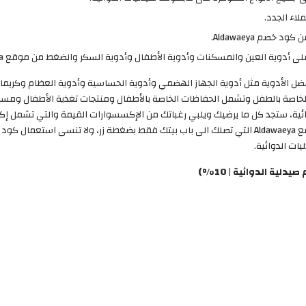
لاء الجدد.
صم Aldawaeya.
رمز خصم صيدلية الدوائية خصم 10% على أفضل الأدوية مثل أدوية الجهاز الهضمي وأدوية الحساسية وأدوية 
 الخاصة بالطفل وتشمل الحفاظات الخاصة بالأطفال ومنتجات تغذية الأطفال ومس
ئية، ستجد كل ما يرضيك ويلبي رغباتك من الإكسسوارات القيمة والتي تشمل إك
بالقدمين وأجهزة إزالة الشعر وغيرها من الأجهزة عند موقع Aldawaeya التي تصلك الى باب بيتك فقط بضغ
ة الدوائية | 10%)