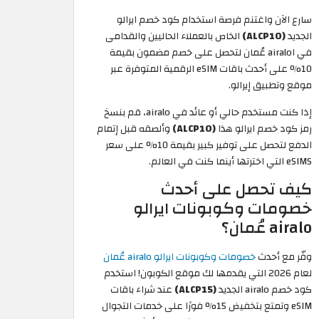
سارع الآن واغتنم فرصة استخدام كود خصم ايرالو
الجديد
(ALCP10)
الخاص بالعملاء الحاليين والقدامى
في اairalo عُمان لتحصل على خصم مضمون بقيمة
10% على أحدث باقات eSIM الرقمية المتوفرة عبر
موقع وتطبيق إيرالو.
إذا كنت مستخدم حالي أو عائد في airalo، قم بنسخ
رمز كود خصم ايرالو هذا
(ALCP10)
وألصقه قبل إتمام
الدفع لتحصل على توفير كبير بقيمة 10% على سعر
eSIMS التي اخترتها أينما كنت في العالم.
كيف تحصل على أحدث
خصومات وكوبونات ايرالو
airalo عُمان؟
وفّر مع أحدث
خصومات وكوبونات ايرالو airalo عُمان
لعام 2026 التي يقدمها لك موقع الكوبون! استخدم
كود خصم airalo الجديد
(ALCP15)
عند شراء باقات
eSIM وتمتع بتخفيض 15% فورًا على خدمات التجوال