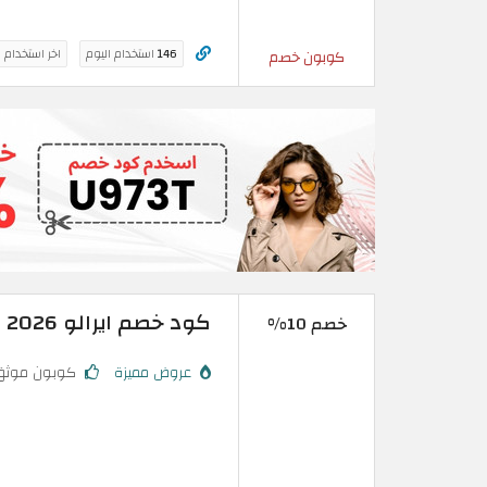
146
استخدام اليوم
اخر استخدام 
كوبون خصم
كود خصم ايرالو 2026 | تخفيض 10% للعملاء الحاليين والعائدين
خصم 10%
عروض مميزة
كوبون موثق