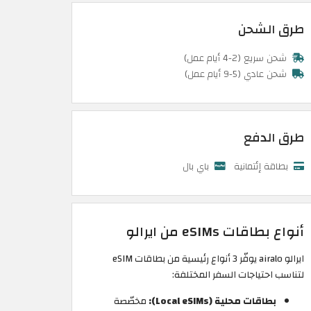
طرق الشحن
شحن سريع (2-4 أيام عمل)
شحن عادي (5-9 أيام عمل)
طرق الدفع
بطاقة إئتمانية
باي بال
أنواع بطاقات eSIMs من ايرالو
ايرالو airalo يوفّر 3 أنواع رئيسية من بطاقات eSIM
لتناسب احتياجات السفر المختلفة:
بطاقات محلية (Local eSIMs):
مخصّصة