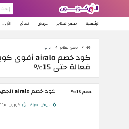
الرئيسية
جميع المتاجر
عروض
نصائح
الأزياء
جميع المتاجر
ايرالو
فعالة حتى 15%
كود خصم airalo الجديد 2026: تخفيض مضمون 15% للعملاء الجدد
خصم 15%
عروض مميزة
كوبون موثق