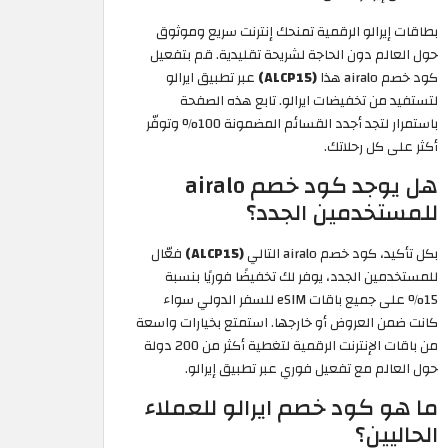
بطاقات إيرالو الرقمية تمنحك إنترنت سريع وموثوق
حول العالم دون الحاجة لشريحة تقليدية. قم بتفعيل
كود خصم airalo هذا
(ALCP15)
عبر تطبيق ايرالو
لتستفيد من تخفيضات ايرالو. تابع هذه الصفحة
باستمرار لتجد أجدد القسائم المضمونة 100% وتوفّر
أكثر على كل رحلاتك.
هل يوجد كود خصم airalo
للمستخدمين الجدد؟
بكل تأكيد، كود خصم airalo التالي
(ALCP15)
فعّال
للمستخدمين الجدد، يوفر لك تخفيضًا فوريًا بنسبة
15% على جميع باقات eSIM للسفر الدولي سواء
كانت ضمن العروض أو خارجها. استمتع بخيارات واسعة
من باقات الإنترنت الرقمية لتغطية أكثر من 200 دولة
حول العالم مع تفعيل فوري عبر تطبيق إيرالو.
ما هو كود خصم ايرالو للعملاء
الحاليين؟