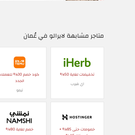
متاجر مشابهة لايرالو في عُمان
تخفيضات لغاية 50%
كود خصم 30% للعملاء
الجدد
اي هيرب
تيمو
خصومات حتى 85% +
خصم لغاية 80%