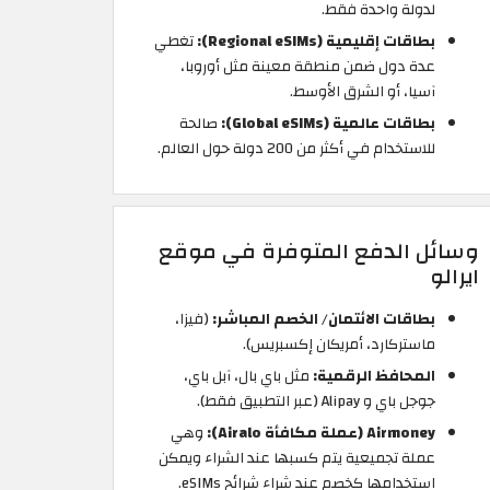
لدولة واحدة فقط.
بطاقات إقليمية (Regional eSIMs):
تغطي
عدة دول ضمن منطقة معينة مثل أوروبا،
آسيا، أو الشرق الأوسط.
بطاقات عالمية (Global eSIMs):
صالحة
للاستخدام في أكثر من 200 دولة حول العالم.
وسائل الدفع المتوفرة في موقع
ايرالو
بطاقات الائتمان/ الخصم المباشر:
(فيزا،
ماستركارد، أمريكان إكسبريس).
المحافظ الرقمية:
مثل باي بال، آبل باي،
جوجل باي و Alipay (عبر التطبيق فقط).
Airmoney (عملة مكافأة Airalo):
وهي
عملة تجميعية يتم كسبها عند الشراء ويمكن
استخدامها كخصم عند شراء شرائح eSIMs.