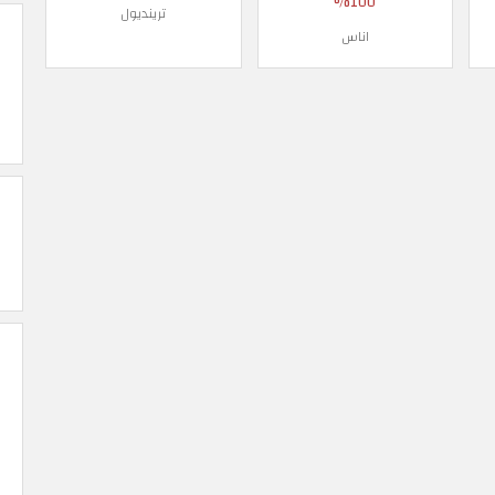
100%
ترينديول
اناس