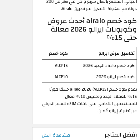
الدولي. استمتع باتصال سريع وآمن في أكثر من 200
دولة مع سهولة التفعيل عبر تطبيق Airalo.
كود خصم airalo أحدث عروض
وكوبونات ايرالو 2026 فعالة
حتى 15%
تفاصيل عرض ايرالو
كود خصم
كود خصم airalo الجديد 2026
ALCP15
كود خصم ايرالو 2026
ALCP10
يقدم كود خصم airalo 2026 (ALCP15) خصمًا فوريًا
15% للعملاء الجدد وتخفيض 10% فعال
للمستخدمين القدامى على باقات eSIM للسفر الدولي
عبر تطبيق إيرالو عُمان.
أفضل المتاجر
مشاهدة الكل