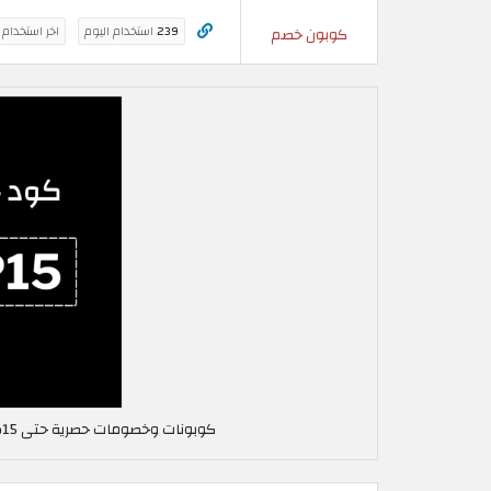
239
استخدام اليوم
اخر استخدام
كوبون خصم
كوبونات وخصومات حصرية حتى 15%, استخدم كود خصم ايرالو في عُمان ALCP15