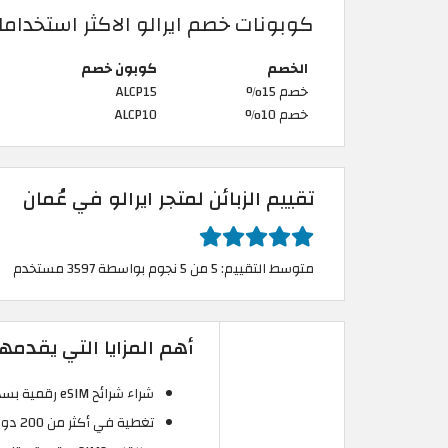
كوبونات خصم ايرالو الاكثر استخداما
الخصم
كوبون خصم
خصم 15%
ALCP15
خصم 10%
ALCP10
تقييم الزبائن لمتجر ايرالو في عُمان
متوسط التقييم: 5 من 5 نجوم بواسطة 3597 مستخدم
أهم المزايا التي يقدمه
شراء شرائح eSIM رقمية بسهولة دون الحاجة لبطاقات SIM فعلية.
تغطية في أكثر من 200 دولة ومنطقة حول العالم.