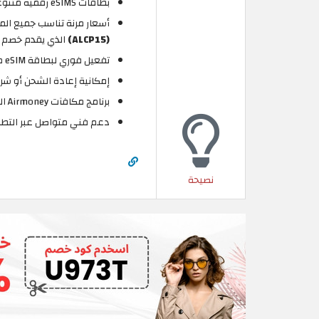
بطاقات eSIMS رقمية متنوعة: (محلية، إقليمية، وعالمية) تناسب السفر القصير أو الطويل.
أسعار مرنة تناسب جميع الميزا
(ALCP15)
الذي يقدم خصم 15% على باقات eSIM للمستخدمين الجدد.
تفعيل فوري لبطاقة eSIM مباشرة بعد الشراء عبر التطبيق.
إمكانية إعادة الشحن أو شر
برنامج مكافآت Airmoney الذي يمنح رصيد عند كل عملية شراء.
دعم فني متواصل عبر التطب
نصيحة