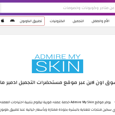
الأم والطفل
التجميل
الكترونيات
تطبيق الكوبون
تسوق اون لاين عبر موقع مستحضرات التجميل ادمير م
يوفر موقع Admire My Skin خدمة عملاء فورية ليقوم بتلبية احتياجات العملاء.
كين منتجات للعناية بالبشرة بجودة ممتازة وبأسعار خيالية عند تطبيق كوبون خصم  My Skin