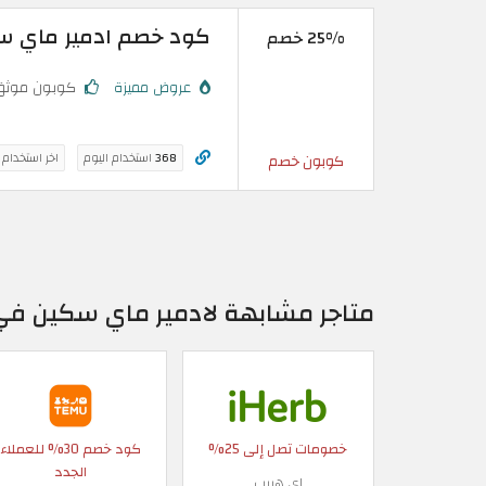
كود خصم ادمير ماي سكين 2026 | احصل على
25% خصم
عروض مميزة
كوبون موثق
368
استخدام اليوم
اخر استخدام
كوبون خصم
متاجر مشابهة لادمير ماي سكين في
خصومات تصل إلى 25%
كود خصم 30% للعملاء
الجدد
اي هيرب