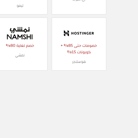
تيمو
خصومات حتى 85% +
خصم لغاية 80%
كوبونات 15%
نمشي
هوستنجر