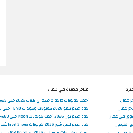
يزة
متاجر مميزة في عمان
جر عمان
أحدث كوبونات واكواد خصم اي هيرب 2026 حتى 25% في iHerb عُمان
جر عمان
كود خصم تيمو 2026 كوبونات وكودات TEMU حتى 90% على الطلبات
سوق في عمان
كود خصم نون 2026 أحدث كوبونات Noon حتى 80% على المنتجات
ع الكوبون
كود خصم ليفل شوز 2026 كوبونات Level Shoes عُمان فعالة 100%
لكوبون في عمان
عروض وكوبونات هوستنجر 2026 فعالة 100% في Hostinger عُمان