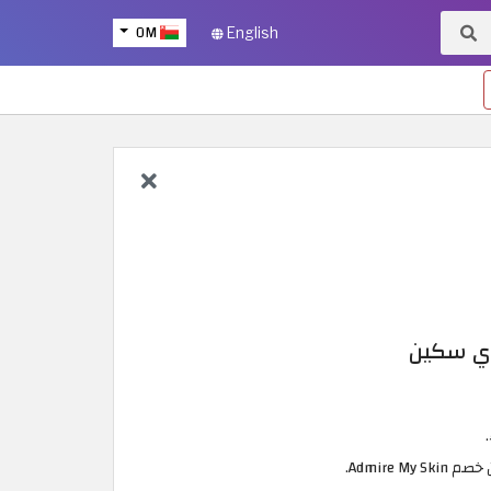
OM
English
اي سكين
Admire.