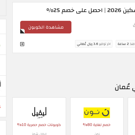
 خصم 25%
مشاهدة الكوبون
 منذ
2 ساعة
اخر توفير
3.6 ريال عُماني
 عُمان
خصم لغاية 80%
كوبونات خصم حصرية 10%
نون
ليفل شوز