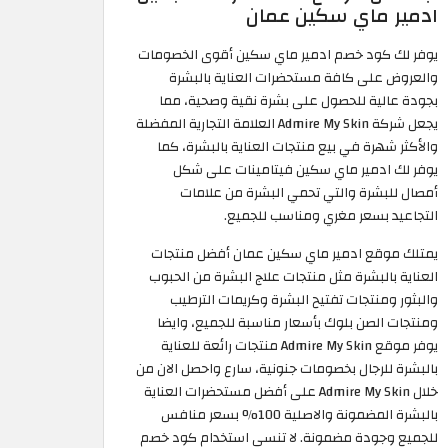
ادمير ماي سكين عمان
يوفر لك كود خصم ادمير ماي سكين أقوى الخصومات
والعروض على كافة مستحضرات العناية بالبشرة
بجودة عالية للحصول على بشرة نقية وصحية، مما
يجعل شركة Admire My Skin العلامة التجارية المفضلة
والأكثر شهرة في بيع منتجات العناية بالبشرة، كما
يوفر لك ادمير ماي سكين فيتامينات على شكل
أمصال للبشرة والتي تحمي البشرة من علامات
التجاعيد بسعر مغري ومناسب للجميع.
يمتلك موقع ادمير ماي سكين عمان أفضل منتجات
العناية بالبشرة مثل منتجات علاج البشرة من الحبوب
والبثور ومنتجات تفتيح البشرة وكريمات الترطيب
ومنتجات الصن بلوك بأسعار مناسبة للجميع، وايضا
يوفر موقع Admire My Skin منتجات رائعة للعناية
بالبشرة للرجال بخصومات جنونية، سارع واحصل الان من
خلال Admire My Skin على أفضل مستحضرات العناية
بالبشرة المضمونة والاصلية 100% بسعر منافس
للجميع وجودة مضمونة. لا تنسى استخدام كود خصم