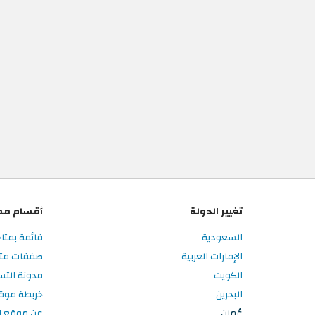
تغيير الدولة
أقسام مم
السعودية
قائمة بمتا
الإمارات العربية
صفقات متا
الكويت
مدونة الت
البحرين
خريطة موق
عُمان
عن موقع ا