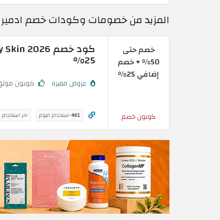
المزيد من خصومات وكودات خصم ادمير ماي
خصم حتى
25%
50% + خصم
إضافي 25%
عروض مميزة
كوبون موثق
461
استخدام اليوم
اخر استخدام 
كوبون خصم