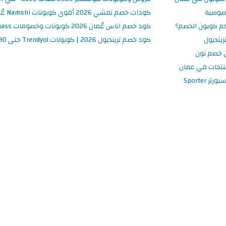
صوصية
كودات خصم نمشي 2026 أقوى كوبونات Namshi عُمان فعالة ومحدثة
م كوبون الخصم؟
كود خصم اناس عُمان 2026 كوبونات وخصومات Ounass فعالة 100%
ينديول
كود خصم ترينديول 2026 | كوبونات Trendyol حتى 90% فعالة اليوم
 خصم نون
نتجات في عمان
 Sporter