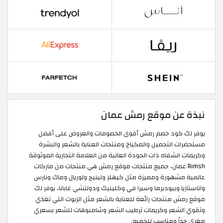
نبذة عن موقع رمش عمان
يوفر لك كود خصم رمش أقوى الخصومات والعروض على أفضل
مستحضرات التجميل والمكياج ومنتجات العناية بالشعر والبشرة
وكريمات الشفاه ذات الجودة العالية من العلامة التجارية الموثوقة
Rimsh عمان، جميع منتجات موقع رمش هي منتجات من ماركات
عالمية مشهورة ومميزة مثل كيهلز ولينيج ولوريال وماك ونارس
واناستازيا وبيوديرما وسيرا في وكلينيك ودولتشي غابانا، يوفر لك
موقع رمش منتجات رائعة للعناية بالشعر مثل الزيوت التي تغذي
وتقوي الشعر وكريمات ترطيب الشعر وشامبوهات للشعر بسعري
مغري جداً ومناسب للجميع.