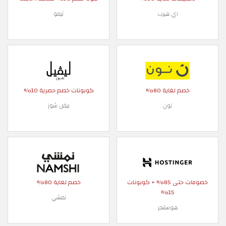
اي هيرب
تيمو
خصم لغاية 80%
كوبونات خصم حصرية 10%
نون
ليفل شوز
خصومات حتى 85% + كوبونات
خصم لغاية 80%
15%
نمشي
هوستنجر