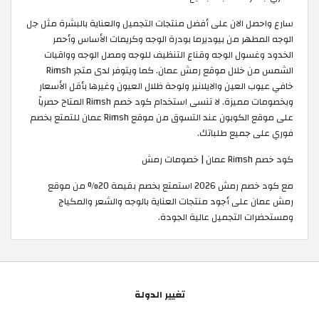
سارع واحصل الان على أفضل منتجات التجميل والعناية بالبشرة مثل جل
الوجه المطهر من بيوديرما بودرة الوجه وكريمات الأساس وأحمر
الخدود وغسول الوجه وقناع التنظيف للوجه ومصل الوجه وواقيات
الشمس من خلال موقع رمش عمان. كما ويتوفر لدى متجر Rimsh
خافي عيوب العين والايلانير ولوحة ظلال العيون وغيرها بأقل الأسعار
وبخصومات مميزة. لا تنسى استخدام كود خصم Rimsh المتاح حصرياً
على موقع الكوبون عند التسوق من موقع Rimsh عمان للتمتع بخصم
فوري على جميع طلباتك. ​
كود خصم Rimsh عمان | خصومات رمش
مع كود خصم رمش 2026 استمتع بخصم بقيمة 20% من موقع
رمش عمان على أجود منتجات العناية بالوجه والشعر والمكياج
ومستحضرات التجميل عالية الجودة.
تغيير الدولة