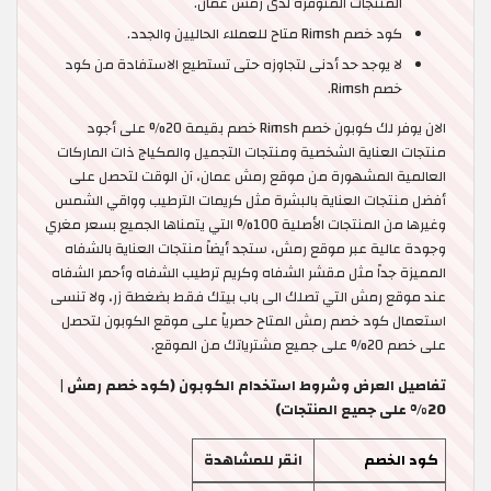
المنتجات المتوفرة لدى رمش عمان.
كود خصم Rimsh متاح للعملاء الحاليين والجدد.
لا يوجد حد أدنى لتجاوزه حتى تستطيع الاستفادة من كود
خصم Rimsh.
الان يوفر لك كوبون خصم Rimsh خصم بقيمة 20% على أجود
منتجات العناية الشخصية ومنتجات التجميل والمكياج ذات الماركات
العالمية المشهورة من موقع رمش عمان، آن الوقت لتحصل على
أفضل منتجات العناية بالبشرة مثل كريمات الترطيب وواقي الشمس
وغيرها من المنتجات الأصلية 100% التي يتمناها الجميع بسعر مغري
وجودة عالية عبر موقع رمش، ستجد أيضاً منتجات العناية بالشفاه
المميزة جداً مثل مقشر الشفاه وكريم ترطيب الشفاه وأحمر الشفاه
عند موقع رمش التي تصلك الى باب بيتك فقط بضغطة زر، ولا تنسى
استعمال كود خصم رمش المتاح حصرياً على موقع الكوبون لتحصل
على خصم 20% على جميع مشترياتك من الموقع.
تفاصيل العرض وشروط استخدام الكوبون (كود خصم رمش |
20% على جميع المنتجات)
كود الخصم
انقر للمشاهدة