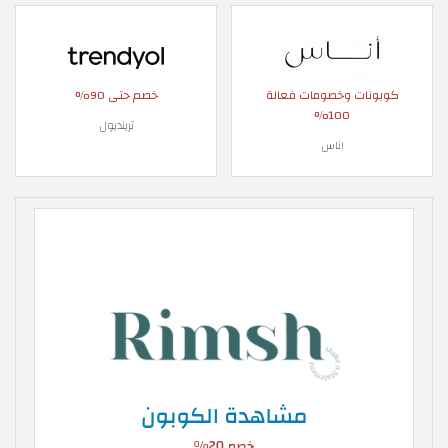
كوبونات وخصومات فعالة
خصم حتى 90%
100%
ترينديول
اناس